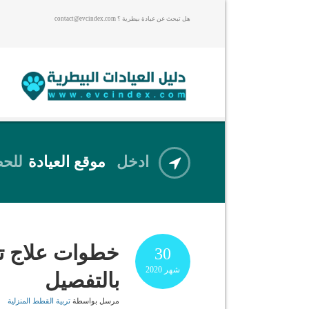
هل تبحث عن عيادة بيطرية ؟ contact@evcindex.com
ادخل
موقع العيادة
للحص
خطوات علاج ت
30
شهر
2020
بالتفصيل
مرسل بواسطة
تربية القطط المنزلية