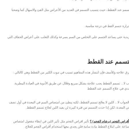
لتسمم عند القطط، حيث يتسبب التسمم في العديد من الأعراض مثل القئ والاسهال كما وضحنا
 حرارة جسم القط في درجة مناسبة.
لوريدية حتى يساعد الجسم على التخلص من السم بسرعة وكذلك التغلب على أعراض الجفاف التي
لتسمم عند القطط
رق علاجه وللأسف فإن انتشار هذه المفاهيم تسبب في موت الكثير من القطط وهي كالتالي :
 لا .. تسمم القطط يجب علاجة بشكل سريع وفعّال عن طريق الأدوية في العيادة البيطرية.
جدي في علاج التسمم عند القطط
لجواب لا .. اللبن لا يعالج تسمم القطط، لكنه يبطئ من امتصاص السم في المعدة في أول نصف
المعدة، لكن إذا حدث التسمم من فترة كبيرة لن يفيد اللبن لعلاج تسمم القطط.
راص الفحم (برشام الفحم) ؟
تأثير اقراص الفحم مثل تأثير اللبن في ابطاء مفعول امتصاص
اعة على ابتلاع القطط مادة سامة فلن يجدي معها استخدام أقراص الفحم للعلاج.