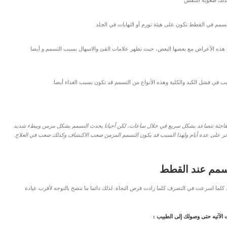
ذلك صعوبة التنفس
مم في القطط تكون على هيئة تورم أو التهابات في الجلد
ذه الأعراض مع بعضها البعض، حيث تظهر علامات القئ والاسهال بسبب التسمم و أيضا
 في فشل الكبد والكلية وهذه الأنواع من التسمم قد تكون بسبب الغذاء أيضا.
فاجئة تتصاعد بشكل سريع في خلال ساعات، لكن أحيانا يحدث التسمم بشكل مزمن وببطء شديد
آخر على عدة أيام ولهذا السبب قد يكون التسمم المزمن صعب الاكتشاف وكذلك صعب في العلاج.
سمم عند القطط
ا اسرعت في التصرف كلما زادت فرص النجاة. لذلك دائما ما ننصح بالتوجه لأقرب عيادة
ت الآتيه حتى وصولك إلى الطبيب :