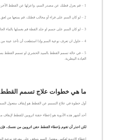
1 – قم بعزل قطتك عن مصدر السم، واعزلها عن القطط الأخرى في المنزل.
2 – لو كان السم على فراء أو مخالب قطتك، قم بمنعها من لعق نفسها تماما.
3 – لو كان السم على جسم او جلد القطة قم بغسلها بالماء الجاري حتى تقلل من تركيز السم عليها.
4 – حاول ان تعرف نوعية السم وإذا استطعت أن تأخذ عينة من المادة التي سببت التسمم
5 – في حالة تسمم القطط بالمبيد الحشري او تسمم القطط بسم
العيادة البيطرية.
ما هي خطوات علاج تسمم القطط 
أول خطوة في علاج التسمم عن القطط هو إيقاف مفعول السم باس
أحد أشهر هذه الأدوية هو إعطاء حقنة اتروبين للقطط لإيقاف م
لكن احذر أن تقوم بإعطاء القطط حقن اتروبين من نفسك، فإن تأ
اعطاء الادوية لعكس مفعول السم يتوقف على معرفة نوعية الس