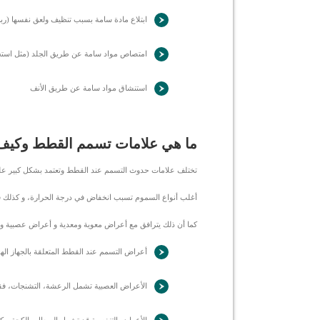
ابتلاع مادة سامة بسبب تنظيف ولعق نفسها (رب
امتصاص مواد سامة عن طريق الجلد (مثل استخد
استنشاق مواد سامة عن طريق الأنف
ما هي علامات تسمم القطط وكيف 
تختلف علامات حدوث التسمم عند القطط وتعتمد بشكل كبير على
أغلب أنواع السموم تسبب انخفاض في درجة الحرارة، و كذلك قد يح
كما أن ذلك يترافق مع أعراض معوية ومعدية و أعراض عصبية و 
أعراض التسمم عند القطط المتعلقة بالجهاز ا
الأعراض العصبية تشمل الرعشة، التشنجات، فقدا