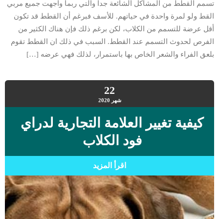
تسمم القطط من المشاكل الشائعة جدا والتي ربما واجهت جميع مربي
القط ولو لمرة واحدة في حياتهم. للأسف فبرغم أن القطط قد تكون
أقل عرضة للتسمم من الكلاب، لكن برغم ذلك فإن هناك الكثير من
الفرص لحدوث التسمم عند القطط. السبب في ذلك ان القطط تقوم
بلعق الفراء والشعر الخاص بها باستمرار، لذلك فهي عرضه […]
22
شهر
2020
كيفية تغيير العلامة التجارية لدراي
فود الكلاب
اقرأ المزيد