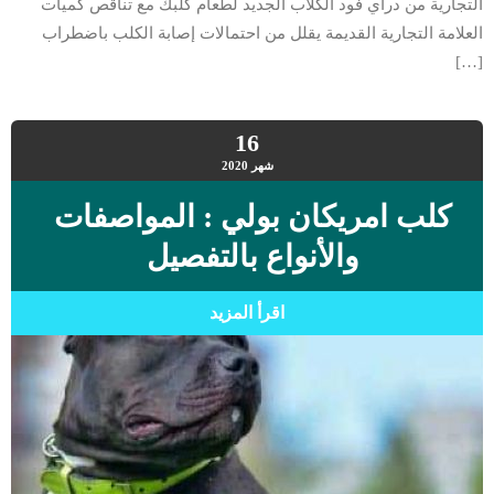
التجارية من دراي فود الكلاب الجديد لطعام كلبك مع تناقص كميات
العلامة التجارية القديمة يقلل من احتمالات إصابة الكلب باضطراب
[…]
16
شهر
2020
كلب امريكان بولي : المواصفات
والأنواع بالتفصيل
اقرأ المزيد