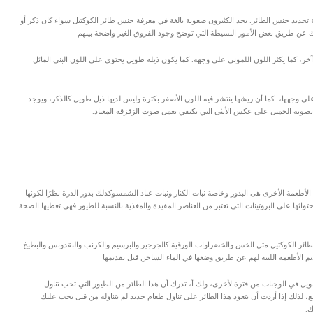
 تحديد جنس الطائر. يجد الكثيرون صعوبة بالغة في معرفة جنس طائر الكوكتيل سواء كان ذكر أو
ذلك عن طريق بعض الأمور البسيطة التي توضح وجود الفروق الغير واضحة بينهم
خر، كما يكثر اللون اللموني على وجهه. كما يكون ذيله طويل يحتوي على اللون البني المائل
ة على وجهها، كما أن ريشها ينتشر فيه اللون الأصفر بكثرة وليس لديها ذيل طويل كالذكر، ويوجد
صوته الجميل على عكس الأنثى التي تكتفي بعمل صوت الزقزقة المعتاد.
الأطعمة الأخرى هى البذور وخاصة نبات الكنار ونبات عباد الشمسوكذلك بذور الذرة نظرًا لكونها
حتوائها على البروتينات التي تعتبر من العناصر المفيدة والمغذية بالنسبة للطيور فهى تعطيها الصحة
طائر الكوكتيل مثل الخس والخضراوات الورقية كالجرجير والبرسيم والكرنب والبقدونس والبطيخ
م الأطعمة اللينة لهم عن طريق وضعها في الماء الساخن قبل تقديمها
يل في الوجبات من فترة لأخرى، ولك أ، تدرك أن هذا الطائر من الطيور التي تحب تناول
ع، لذلك إذا أردت أن يتعود هذا الطائر على تناول طعام جديد لم يتناوله من قبل يجب عليك
ك.