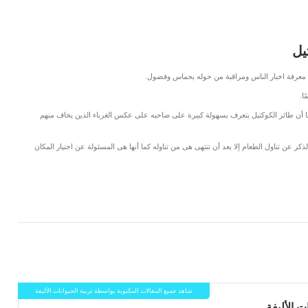
يل
 معرفة اخبار الناس ومراقبة من حوله بحماس وفضول.
ا.
كما أن طائر الكوكتيل يتعرف بسهولة كبيرة على صاحبه على عكس الغرباء الذين يخاف منهم
لذكر عن تناول الطعام إلا بعد أن تنتهى هى من تناوله كما أنها هى المسئولة عن اختيار المكان
LinkedIn
Red
Pi
شاهد جميع المقالات المكتوبة بواسطة تربية الحيوانات الأليفة