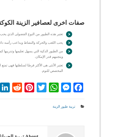
صفات اخرى لعصافير الزينة الكوكت
تعتبر هذه الطيور من النوع الفضولى الذي يحب
يحب اللعب والحركة والنشاط ويداعب رأسه دائمً
من الطيور الذكية التي يسهل تعليمها وتدريبها 
ويتجنبهم قدر الإمكان.
تعتبر الأنثى هى الأكثر فرضًا لسلطتها فهى تمنع ا
المخصص للنوم.
dit
nterest
WhatsApp
Twitter
Messenger
Facebook
تربية طيور الزينة
About تربية الحيوانات الأليفة