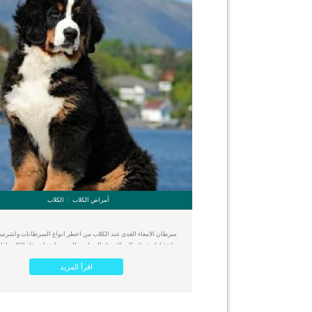
ولكن ليس لديه أعراض ولا تغييرات في القلب. _المرحلة الثانية,يعان
[…]
أمراض الكلاب
الكلاب
سرطان الامعاء الغدى عند الكلاب من اخطر انواع السرطانات واشرسها
انتشارا, وتحتاج الى التدخل الجراحى السريع لضمان بقاء الكلب اط
ممكنة على قيد الحياة. يمكننا وصفه بأنه سرطان غدي في المعدة أو ال
اقرأ المزيد
المستقيم والورم الغدي هو ورم خبيث ينشأ في الأنسجة الغدية والظهار
الأعضاء الداخلية). يمكن ان يصاب الكلب بالمرض الغدى فى اى مكان
بما فى ذلك الجهاز الهضمى. هذا المرض عادة ما يصيب الكلاب الأكبر سنً
ما يكون عمرها أكثر من ست سنوات. اقرا ايضا: سرطان القدم عند ال