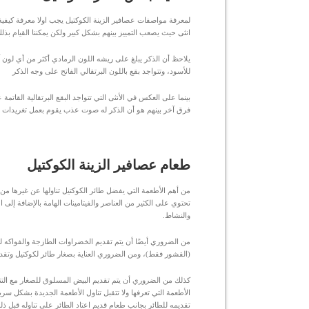
لمعرفة مواصفات عصافير الزينة الكوكتيل يجب اولا معرفة كيفية
انثى حيث يصعب التمييز بينهم بشكل كبير ولكن يمكننا القيام ب
يلاحظ أن الذكر يبلغ على ريشه اللون الرمادي أكثر من أي لون آ
للأسود، وتتواجد بقع باللون البرتقالي الفاتح على وجه الذكر
بينما على العكس في الأنثى التي تتواجد البقع البرتقالية القاتم
فرق آخر بينهم هو أن الذكر له صوت عذب يقوم بعمل تغريدات ب
طعام عصافير الزينة الكوكتيل
من أهم الأطعمة التي يفضل طائر الكوكتيل تناولها عن غيرها من 
تحتوي على الكثير من العناصر والفيتامينات الهامة بالإضافة إلى ا
والنشاط.
من الضروري أيضًا أن يتم تقديم الخضراوات الطازجة والفواكه ل
(القشور فقط)، ومن الضروري العناية بصغار طائر لكوكتيل وتقدي
كذلك من الضروري أن يتم تقديم البيض المسلوق للصغار مع التنو
الأطعمة التي تعرفها ولا تتقبل تناول الأطعمة الجديدة بشكل سري
تقديمه للطائر بجانب طعام قديم اعتاد الطائر على تناوله قبل ذل