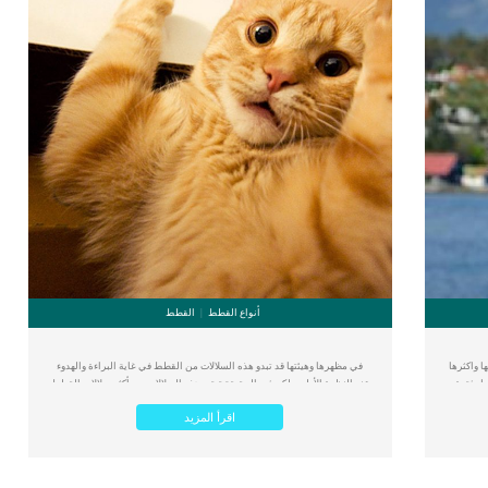
ي الكلب
العلاج : إعطاء السلحفاة الكثير من الأطعمة المختلفة التى تحتوى على هذا […]
أنواع القطط
القطط
 واكثرها
في مظهرها وهيئتها قد تبدو هذه السلالات من القطط في غاية البراءة والهدوء
ول فترة
عند النظرة الأولى ولكن في الحقيقة تعتبر هذه السلالات من أكثر سلالات القطط
أمعاء أو
التي تحب السرقة وبخاصة سرقة أدواتك الخاصة والثمينة ومطاردتك باستمرار.
اقرأ المزيد
ية (بطانة
بالطبع القطط تفعل ذلك بدافع الغريزة وليس بدافع السرقة، في النهاية هي
 فى جسمه
حيوانات بريئة وجميلة وتتبغ غرائزها بدون تفكير. قد يضع قطك عينيه على أدواتك
ا ، وعادة
الخاصة مثل قلادتك الذهبية اللامعة أو زجاجة عطر أو أي شيء، كما تعشق هذه
كلاب لا
القطط الانقضاض على الفئران والعصافير وأي شئ صغير يتحرك أيضًا. لذلك