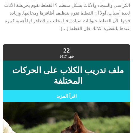
الكراسي والسجاد والأثاث بشكل منتظم ؟ القطط تقوم بخربشة الأثاث
لعدة أسباب, أولا أن القطط تقوم بتنظيف أظافرها ومخالبها, وزيادة
قوتها. لأن القطط حيوانات صيادة, فالمخالب والأظافر لها أهمية كبيرة
عندها بالفطرة. كذلك فإن القطط […]
22
شهر
2017
ملف تدريب الكلاب على الحركات
المختلفة
اقرأ المزيد