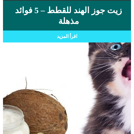
زيت جوز الهند للقطط – 5 فوائد
مذهلة
اقرأ المزيد