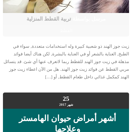
مرسل بواسطة
تربية القطط المنزلية
القطط
زيت جوز الهند ذو شعبية كبيرة وله استخدامات متعددة, سواء في
الطبخ, العناية بالشعر أو في العناية بالبشرة, لكن هناك أيضا فوائد
مذهلة في زيت جوز الهند للقطط ربما لاتعرف عنها أي شئ. قد يتسائل
مربي القطط عن فوائد زيت جوز الهند. هل من الآن اعطاء زيت جوز
الهند كمكمل غذائي داخل طعام القطط, أو […]
25
شهر
2017
أشهر أمراض حيوان الهامستر
وعلاجها