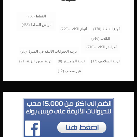
القطط
(768)
امراض القطط
(488)
أنواع القطط
(170)
أنواع الكلاب
(229)
الكلاب
(916)
أمراض الكلاب
(710)
تربية الحيوانات الأليفة في المنزل
(26)
تربية السلاحف
(17)
تربية الهامستر
(8)
تربية طيور الزينة
(21)
غير مصنف
(12)