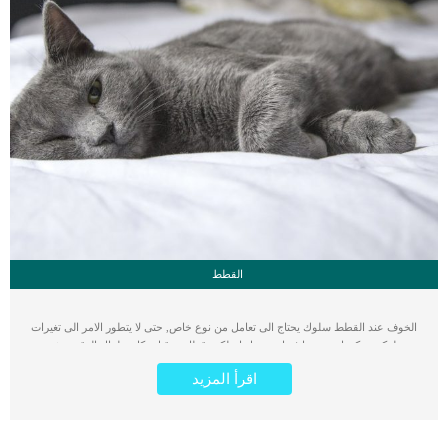
القطط
الخوف عند القطط سلوك يحتاج الى تعامل من نوع خاص, حتى لا يتطور الامر الى تغيرات
سلوكية يمكن ان تضرها فيما بعد. هل امتلكت قطا من قبل وكان طوال الوقت يشعر
بالخوف والقلق من ابسط الاشياء ؟ فى هذا المقال سوف تعرف كيف تتعامل مع قطتك
اقرأ المزيد
الخائفة دوما وسوف نبرز لك اهم الاعراض التى يمكن ان تظهر عليها. اقرأ ايضا: تبنى
قطط الشارع “مقال شامل” يتجاهل البعض الاعراض الدالة على خوف وقلق القطط
الدائم ولكنه بالفعل موجود ويجب التعانل معه. اعراض الخوف عند القطط
الاختباء التقوس. اقرأ ايضا: حركات الذيل عند القطط وتفسيرهااتساع حدقة العين سلوك