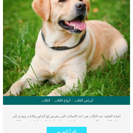
أمراض الكلاب
أنواع الكلاب
الكلاب
اصابة القلفة عند الكلاب هى احد الاصابات التى يتعرض لها الذكور والاناث وتؤدى الى
معاناة الكلب من أكثر من عرض. القلفة هى أحد أجزاء الجهاز التناسلى عند الكلاب
ومعالجتها عند الإناث تكون اسهل وابسط من الرجال. اصابة القفلة او التشوهات التى
اقرأ المزيد
تحدث لها نتيجة الصدمة او الحوادث تؤثر على عملية التبول والانجاب. كما ان إصابة القلفة