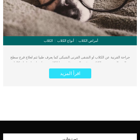
أمراض الكلاب
أنواع الكلاب
الكلاب
جراحة القرنية عن الكلاب او الشقى القرنى الشبكى كما يعرف طبيا تتم لعلاج قرح سطح
العين المزمنة عند الكلاب. قرح العين مؤلمة جدا للكلب وتختلف احجامها واشكالها
ويمكن أن تنتشر وتسبب مضاعفات كبيرة تؤثر على حاسة البصر عند الكلب. اقرأ ايضا:
اقرأ المزيد
الهايفيما ” نزيف شبكية العين” عند الكلاب ؟ تبدأ اصابة العين بالقرحة سواء كانت عرضية
أو مزمنة بصدمة جسدية, يتم معالجتها دوائيا اولا وعندما تفشل يتم اللجوء إلى عملية
جراحة القرنية عند الكلاب. اقرأ ايضا: تعرف على إصابات العين عند الكلاب أعراض إصابة
عين الكلب بالقرح انتفاخ واحمرار العينظهور بقع زرقاء على عين الكلب خطوات جراحة
القرنية عند الكلاب عملية الشق القرنى الشبكى عند الكلام لا تحتم وضع الكلب تحت
التخدير الكلى ويمكن إجرائها بتخدير موضعى على العين.التخدير الموضعي للعين الكلب
المصاب عبارة عن تقطير فى العين ولكن اذا كان الكلب مرتبك ومتوتر وكثير الحركة قد
يفضل الطبيب وضعه تحت التخدير الكلى لضمان ثباته.يتم استخدام منظار الجفون لتثبيت
الجفن حتى يتمكن الطبيب من معالجة الاصابة الموجودة فى عين الكلب.يتم ازالة الانسجة
التالفة من على سطح العين واى تراكمات سببتها الاصابة او القرحة.يبدأ الطبيب البيطرى
جراحة العين باستخدام ابرة قياس 20 لعمل فتحة بسيطة فى العين.يقوم الطبيب بتكبير
الفتحة بدقة وبلطف للوصول الى الطبقة الليفية من قزحية العين. اقرأ […]
تصنيفات