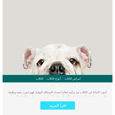
أمراض الكلاب
أنواع الكلاب
الكلاب
انبوب المثانة فى الكلاب يتم تركيبة لعلاج انسداد المسالك البولية, فهو انبوب يشبه وظيفة
القسطرة البولية التى يتم تركيبها أثناء العمليات الجراحية. يعتبر انبوب المثانة الوسيلة
المتاحة لحالة الكلب لتصريف محتويات المثانة بدلا من بقائها داخل المثانة وحدوث إصابات
اقرأ المزيد
صحية خطيرة للكلب. اقرا ايضا: فاعلية عملية تفتيت الحصوات عند الكلاب تراكم البول
فى المثانة الكلى قد يؤدي إلى ارتداده الى الكليتين مما يؤدي إلى فشل كلوى وتهديد حياة