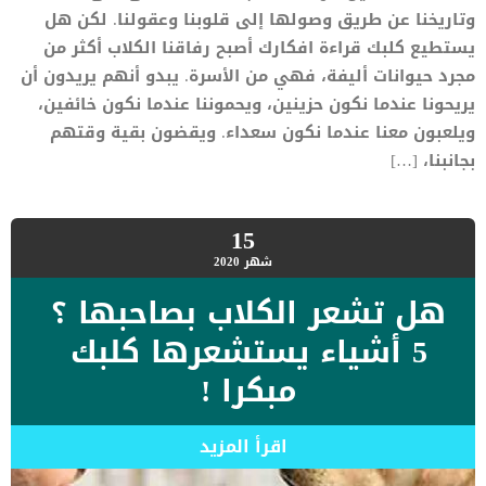
وتاريخنا عن طريق وصولها إلى قلوبنا وعقولنا. لكن هل
يستطيع كلبك قراءة افكارك أصبح رفاقنا الكلاب أكثر من
مجرد حيوانات أليفة، فهي من الأسرة. يبدو أنهم يريدون أن
يريحونا عندما نكون حزينين، ويحموننا عندما نكون خائفين،
ويلعبون معنا عندما نكون سعداء. ويقضون بقية وقتهم
بجانبنا، […]
15
شهر
2020
هل تشعر الكلاب بصاحبها ؟
5 أشياء يستشعرها كلبك
مبكرا !
اقرأ المزيد