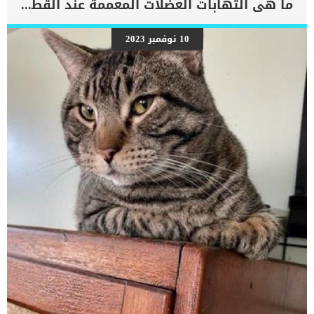
ما هى التهابات العضلات المعممة عند القطط ؟
بعض العلامات التي تشير إلى أن كلبك قد اقترب من مرحلة يحتافيها إلى
رعاية المسنين أو قد تفكر في القتل الرحيم. يمكننا اختصار هذه العلامات
على شكل مجموعة من المراحل التى يتدرجها الكلب الى ان يصل الى
10 نوفمبر 2023
النهاية. اهم علامات وفاة الكلاب بسبب قصور القلب الاحتقانى كما ذكرنا
ستكون هذه العلامات عبارة عن مراحل متدرجة الى المرحلة الاخيرة وهى
الوفاة. _المرحلة الاولى, تظهر ان الكلب معرض لخطر الإصابة بسرطان
القلب ، ولكن ليس لديه أعراض ولا تغييرات في القلب. _المرحلة
الثانية,يعاني الكلب […]