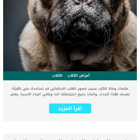
أمراض الكلاب
الكلاب
علامات وفاة الكلب بسبب قصور القلب الاحتقانى قد تساعدك على تهيأة
نفسك لهذا الحدث, واتخاذ جميع احتياطتك انت وباقى افراد الاسرة. يعتبر
مرض قصور القلب الاحتقانى من اخطر الحالات المرضية التى يمكن ان
يتعرض لها جميع الكائنات الحية بما فى ذلك الكلاب والقطط. كما ان القلب
اقرأ المزيد
يعتبر عضوا رئيسيا فى جسم الكلاب, واى قصور به يعتبر قصور فى باقى
اجزاء الجسم. يحدث قصور القلب الاحتقاني (CHF) عندما يكون القلب غير
قادر على ضخ الدم بشكل كافٍ في جميع أنحاء الجسم. ينتج عن ذلك عودة
الدم إلى الرئتين وتراكم السوائل في تجاويف الجسم ، مما يقيد القلب
والرئتين ويمنع تدفق الأكسجين الكافي في جميع أنحاء الجسم. اقرا ايضا:
اعراض وعلامات تضخم القلب عند الكلاب فى هذا المقال سنطلعك على