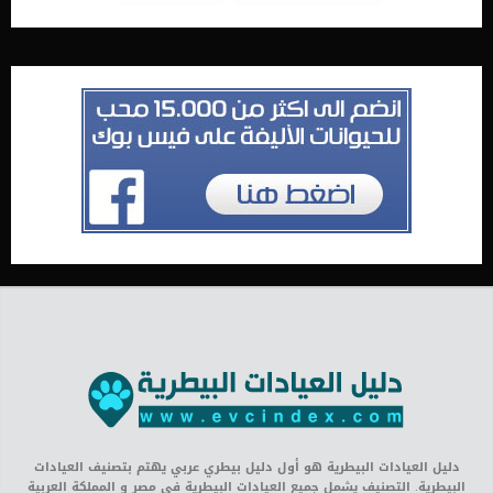
دليل العيادات البيطرية هو أول دليل بيطري عربي يهتم بتصنيف العيادات
البيطرية. التصنيف يشمل جميع العيادات البيطرية في مصر و المملكة العربية