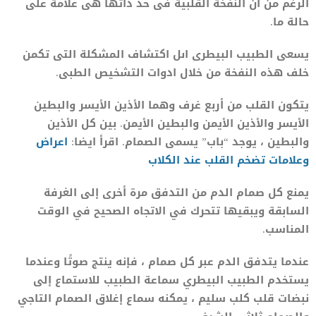
الرغم من ان النفخة القلبية فى حد ذاتها هى علامة على
حالة ما.
يسعى الطبيب البيطرى اىل اكتشاف المشكلة التى تكمن
خلف هذه النفخة من خلال ادوات التشخيص الطبى.
يتكون القلب من أربع غرف وهما الأذين الأيسر والبطين
الأيسر والأذين الأيمن والبطين الأيمن. بين كل الأذين
والبطين ، يوجد “باب” يسمى الصمام. اقرأ ايضا:
اعراض
وعلامات تضخم القلب عند الكلاب
يمنع كل صمام الدم من التدفق مرة أخرى إلى الغرفة
السابقة ويبقيها تتحرك في الاتجاه الصحيح في الوقت
المناسب.
عندما يتدفق الدم عبر كل صمام ، فإنه ينتج صوتًا وعندما
يستخدم الطبيب البيطري سماعة الطبيب للاستماع إلى
نبضات قلب كلب سليم ، يمكنه سماع إغلاق الصمام التاجي