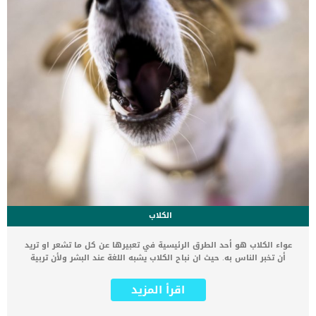
الكلاب
عواء الكلاب هو أحد الطرق الرئيسية في تعبيرها عن كل ما تشعر او تريد
أن تخبر الناس به. حيث ان نباح الكلاب يشبه اللغة عند البشر ولأن تربية
الكلاب من أكثر الأمور التي تعطيك قدرًا كبيرًا من المتعة والمرح فيجب
عليك ان تفهم لغتها والتي تتمثل في عواء الكلاب أو نباح الكلاب أنها
اقرأ المزيد
كائنات جميلة تتصف بالوفاء والإخلاص لصاحبها. تدافع عنه وتمنحه الأمن
والحماية التي يرغب فيها حتى ولو كلفها ذلك إيذاء نفسها أو الموت في