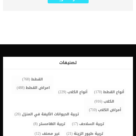
وقت ممكن. ايضا يجب التعامل مع المواقف التي ينهار فيها الحيوان أو
يفقد الوعي أو يعاني من الخمول الشديد كحالة طارئة. تماما مثل البشر,
فان تكرار الاستلقاء والاغماء يعتبروا حالات طارئة وخطيرة. اقرا ايضا:
علامات انخفاض الدورة الدموية عند الكلاب يعتبر الاستلقاء المفاجئ عند
الكلاب فى حد ذاته عرض على مشكلة اساسية فى جسم الكلب. يرتبط
الاستلقاء المفاجئ بمجموعة من الاعراض تسهل على الطبيب البيطرى
اكتشاف السبب الكامن خلف هذا الاستلقاء. كما تصف الدراسات والابحاث
البيطرية بالفرد الذى يفقد قدرته على النهوض. اعراض الاستلقاء المفاجئ
عند الكلاب نظرًا لوجود مجموعة كبيرة من الأمراض أو الاضطرابات المحتملة
التي يمكن أن تتداخل مع قدرة الكلب على الوقوف ، فمن المهم ملاحظة
ما إذا كانت هناك أي أعراض إضافية تحدث, مثل: ألمافرازاتعواءبكاءلعق
منطقة معينةضربات قلب سريعةلهثالاستلقاء على جنب معين دون الاخر.
تصنيفات
اقرأ ايضا: الخمول عند الكلاب : 5 أسباب رئيسية اسباب الاستلقاء المفاجئ
عند كلبك التهاب المفاصل فشل القلباضطرابات القلب والأوعية الدموية.
اقرا ايضا: متلازمة بطء القلب […]
القطط
(768)
امراض القطط
(488)
أنواع القطط
(170)
أنواع الكلاب
(229)
الكلاب
(916)
أمراض الكلاب
(710)
تربية الحيوانات الأليفة في المنزل
(26)
تربية السلاحف
(17)
تربية الهامستر
(8)
تربية طيور الزينة
(21)
غير مصنف
(12)