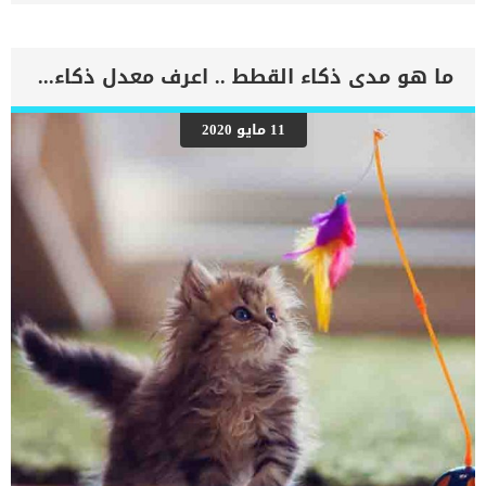
سبيل حماية صاحبها من الخطر. لكن برغم ذلك فمازال كثير من مربي
الكلاب يجهلون تماما لغة الكلاب وطريقة تعبيرها، خاصة تفسير عواء الكلاب
أو نباح الكلاب ومعرفة المعاني المختلفة له. عادة ما ينبح الكلب بصوت عال
للغاية يسبب الضيق والإحراج والإزعاج لصاحبة والمحيطين به، ويتساءل
ما هو مدى ذكاء القطط .. اعرف معدل ذكاء قطتك
الكثيرون عن أسباب أنين و عواء الكلاب عندما يقوم بالنباح بصوت عالي
وبشكل مستمر خاصة في المساء كثيرًا ما يحاول المربي إسكات الكلب ولا
يستطيع القيام بذلك لسبب أو لآخر، واليوم سوف نقدم لك سبب نباح
11 مايو 2020
وعواء الكلاب، وكيفية التعامل مع الكلب في هذه الحالة. ما هو سبب نباح
الكلاب عندما ينبح كلبك فذلك دليل على احتياجه لشيء ما أو رغبته في
إخبارك بشيء، ولكن الكلاب لا تجيد التعبير ولا تعبر عن ما تريده إلا بالنباح
والعواء والأنين المستمر. […]