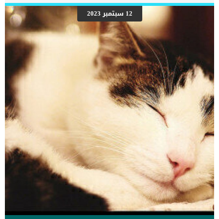
رعاية المسنين أو قد تفكر في القتل الرحيم. يمكننا اختصار هذه العلامات
على شكل مجموعة من المراحل التى يتدرجها الكلب الى ان يصل الى
12 سبتمبر 2023
النهاية. اهم علامات وفاة الكلاب بسبب قصور القلب الاحتقانى كما ذكرنا
ستكون هذه العلامات عبارة عن مراحل متدرجة الى المرحلة الاخيرة وهى
الوفاة. _المرحلة الاولى, تظهر ان الكلب معرض لخطر الإصابة بسرطان
القلب ، ولكن ليس لديه أعراض ولا تغييرات في القلب. _المرحلة
الثانية,يعاني الكلب […]