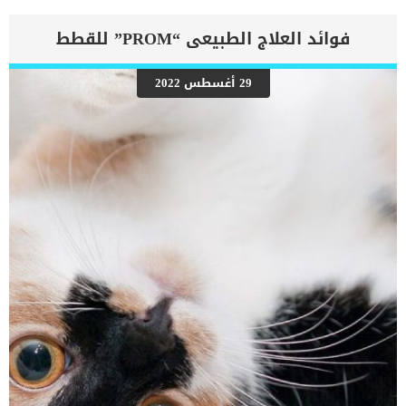
معالجة الكسور بالجراحة عند الكلاب تعمل هذه الجراحة على تقوية الأربطة
التالفة من خلال استخدام خيوط وثقوب محفورة ومسامير لتثبيت الرباط
فوائد العلاج الطبيعى “PROM” للقطط
بالعظم عند الكلب. تعتبر التقنية المستخدمة لإتمام هذه العملية مختلفة
نوعا ما عن الجراحة التقليدية وكما ذكرنا تحتاج الى طبيب بيطرى متخصص.
إجراءات جراحة الرباط الجانبى الانسى عند الكلاب كما ذكرنا ان هذه
29 أغسطس 2022
العملية تحتاج الى تكنيك مختلف لضمان نجاحها ويتضمن ذلك استخدام
الخيوط الجراحية لتثبيت الرباط المكسور أولاً ثم ربط الأطراف المكسورة
معًا.يقوم الجراح بحفر ثقوب في العظام ويتم وضع الأدوات المعدنية
والمسامير فى الأربطة الجانبية لركبة الكلب.ثم يقوم بربط الوتر بالعظام
الخيوط الصناعية الغير قابل للامتصاص.بعد اصلاح الاوضاع الداخلية بشكل
كامل داخل ساق الكلب تتم خياطة […]