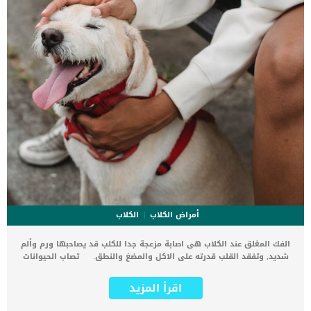
أمراض الكلاب
الكلاب
الفك المغلق عند الكلاب هى اصابة مزعجة جدا للكلب قد يصاحبها ورم وألم
شديد, وتفقد القلب قدرته على الاكل والمضغ والنطق. تصاب الحيوانات
الأليفة بشكل عام بضمور العضلات وهذا بدوره يؤثر على اداء الفك وقدرته
على الفتح ومن ثم قدرته على تناول الطعام والشراب والكثير من
اقرأ المزيد
المضاعفات الاخرى. اذا نظرت لكلبك ووجدت انك لم تتمكن من رؤية انيابه
فأعلم انه قد يعانى من اصابة الفك المغلق. اقرا ايضا: إلتهاب الفم عند