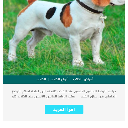
أمراض الكلاب
أنواع الكلاب
الكلاب
جراحة الرباط الجانبى الانسى عند الكلاب تهدف الى اعادة اصلاح الوضع
الداخلي فى ساق الكلب. يعتبر الرباط الجانبى الانسى عند الكلاب هو
الذى يربط عظام الفخذ بباقى الساق, ويلعب دورا هاما فى تثبيت الركبة
وقيامها بوظائفها. اقرأ ايضا: كسر الساق عند الكلاب .. التشخيص والعلاج
اقرأ المزيد
تعتبر جراحة الرباط الجانبى الانسى عند الكلاب إجراء طبي يستخدم لتصحيح
الإصابات الجانبية للركب. تحتاج هذه العملية الى طبيب بيطري جراح وخبير
وفى عيادة بيطرية كبيرة ومجهزة. كما انها تحتاج وضع الكلب تحت التخدير
العام واتخاذ العديد من الإجراءات بعد العملية لاتمام نجاحها. اقرأ ايضا: