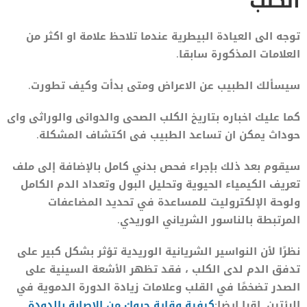
الكلب
توجه الى العيادة البيطرية عندما تلاحظ علامة او اكثر من
العلامات المذكورة سابقا.
سيسألك الطبيب عن الاعراض ومتى بدأت وكيف تطورت.
كما عليك اخباره بتاريخ الكلب الصحى والدوائى والوراثى واى
حوداث يمكن ان تساعد الطبيب فى اكتشاف المشكلة.
سيقوم بعد ذلك بإجراء فحص بدني كامل بالإضافة إلى ملف
تعريف الكيمياء الحيوية وتحليل البول وتعداد الدم الكامل
ولوحة الإلكتروليت للمساعدة في تحديد المضاعفات
المرتبطة بالناسور الشرياني الوريدي.
نظرًا لأن النواسير الشريانية الوريدية تؤثر بشكل كبير على
تدفق الدم لدى الكلب ، فقد تظهر الأشعة السينية على
الصدر تضخمًا في القلب وعلامات زيادة الدورة الدموية في
الرئتين. اقرا ايضا:
كيفية وقاية جروك من الاصابة بالدودة