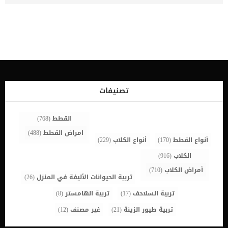
الكلاب : تقرحات الأنسجة واللثة في الكلب كما يتوقف العلاج على خطورة
الحالة وعمر الكلب ونجد ان الكلاب البالغة والمسنة تتأثر كثيرا من هذه
الإصابة. اصابة الفك المغلق عند الكلاب قد تكون بسبب التهاب المفاصل
والعضلات أو الاضطرابات العصبية او التيتانوس. اقرا ايضا: معلومات شاملة
عن اصابة الكلاب بمرض السكر اعراض تدل على ان كلبك يعانى من إصابة
الفك المغلق تغيرات فى تعبيرات الوجهتورم. اقرأ ايضا: تورم الغدة
اللعابية عند الكلابألمسيلان اللعابعدم القدرة على فتح وغلق الفمفقدان
شهيةحمىفقدان الوزنضمور عضلات الفك اسباب اصابة الفك المغلق عند
الكلاب فى بعض الحالات تكون اصابة الفك المغلق عند الكلب خطيرة
وسريعة التدهور وهناك حالات اخرى متدرجة وفى كل الاحوال تكون
تصنيفات
الاسباب واحدة ولكن تختلف استجابة كل كلب عن الآخر. خلل فى مفصل
الخد وعدم القدرة على تحريكهشلل في العصب الثلاثيالتهابات عضلات […]
القطط
(768)
امراض القطط
(488)
أنواع القطط
(170)
أنواع الكلاب
(229)
الكلاب
(916)
أمراض الكلاب
(710)
تربية الحيوانات الأليفة في المنزل
(26)
تربية السلاحف
(17)
تربية الهامستر
(8)
تربية طيور الزينة
(21)
غير مصنف
(12)