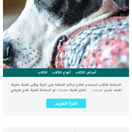
أمراض الكلاب
أنواع الكلاب
الكلاب
الحجامة للكلاب تستخدم لعلاج تراكم المخاط على الرئة وهى تقنية معينة
تعرف بأسم coupage. تعتبر تقنية coupage او الحجامة تقنية علاج طبيعي
تساعد الكلاب التي تتراكم المخاط والإفرازات في الرئة على التنفس
بسهولة أكبر. اقرأ ايضا: الكحة في الكلاب Kennel Cough In Dogs يتم تطبيق
اقرأ المزيد
الحجامة للكلاب لعلاج المخاط على الرئة الى جانب الأدوية البخاخة
والمضادات الحيوية والأدوية المضادة للالتهابات. كما تهدف هذه التقنية
الى تفكيك الإفرازات وتراكمات المخاط لتسهيل قيام الكلب بالسعال
والبلع. تحتاج هذه الحالة المرضية الى تشخيص طبي دقيق, حتى يتم
الاقرار بان تقنية coupage هى الأنسب لحالة الكلب. سيقوم الطبيب البيطرى