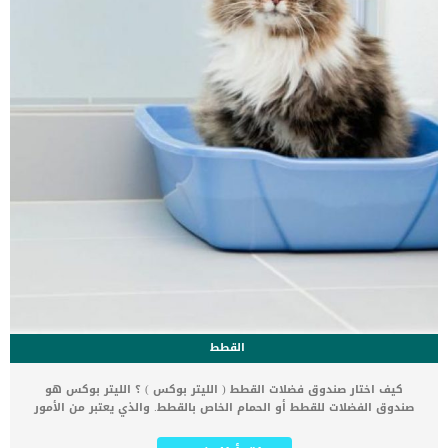
العدوى أمر غير مجدي تماما, حيث ان اغسل المثانة يمكن ان […]
القطط
كيف اختار صندوق فضلات القطط ( الليتر بوكس ) ؟ الليتر بوكس هو
صندوق الفضلات للقطط أو الحمام الخاص بالقطط. والذي يعتبر من الأمور
الهامة التي يجب الانتباه لها قبل اقتناء قطة في المنزل. كيف نختار
الليتر بوكس الخاص بالقطط يأتي الليتر بوكس في أشكال وأنواع معينة.