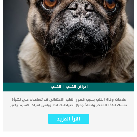
أمراض الكلاب
الكلاب
علامات وفاة الكلب بسبب قصور القلب الاحتقانى قد تساعدك على تهيأة
نفسك لهذا الحدث, واتخاذ جميع احتياطتك انت وباقى افراد الاسرة. يعتبر
مرض قصور القلب الاحتقانى من اخطر الحالات المرضية التى يمكن ان
يتعرض لها جميع الكائنات الحية بما فى ذلك الكلاب والقطط. كما ان القلب
اقرأ المزيد
يعتبر عضوا رئيسيا فى جسم الكلاب, واى قصور به يعتبر قصور فى باقى
اجزاء الجسم. يحدث قصور القلب الاحتقاني (CHF) عندما يكون القلب غير
قادر على ضخ الدم بشكل كافٍ في جميع أنحاء الجسم. ينتج عن ذلك عودة