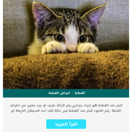
القطط
امراض القطط
البتر عند القطط هو إجراء جراحي يتم لازالة طرف او جزء معين من اطراف
القطة. يتم اللجوء للبتر عند القطط فى حالة تلف احد السيقان الاربعة او
الذيل سواء بتشوه خلقى او اصابة حادة او ورم سرطانى. يعتبر البتر هو
احد الخطط العلاجية التى يحددها الطبيب البيطري لعلاج قطتك والتى يلجأ
اقرأ المزيد
إليها عندما يسبب الجزء التالف خطرا على حياة القطة اذا لم يتم ازالته.
اقرأ ايضا: الجلد المترهل عند القطط ” كل ماتريد معرفته” إجراءات عملية