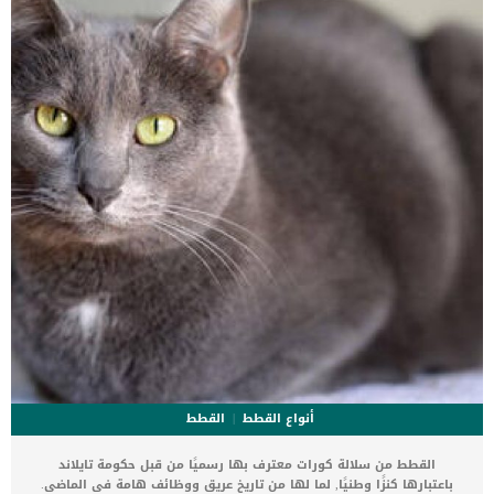
العلامات ما يلى: التقيؤ الارتباك الدوران تعب فقدان التوازنضعف
التنسيقالتعثر السقوط عدم الرغبة في الوقوف أو المشي تحول العين من
جانب إلى آخر الصمم أو […]
أنواع القطط
القطط
القطط من سلالة كورات معترف بها رسميًا من قبل حكومة تايلاند
باعتبارها كنزًا وطنيًا, لما لها من تاريخ عريق ووظائف هامة فى الماضى.