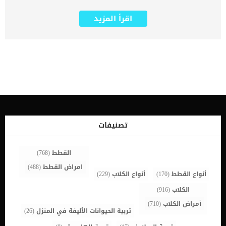
يحكى انه تم اكتشاف اول قط من سلالة كورات في القرن الثالث عشر
الميلادي في سيام (تايلاند حاليًا). فى الماضى تم تولية القطط من سلالة
اقرأ المزيد
الكورات مهمة اكتشاف العقارب فى المنازل التى يعيش فيها الاطفال.
كان الامبراطول يقدس هذه السلالة بشدة ويقيم لها جنازة كبيرة اذا مات
احدا منهم. وصل اول زوجين من الى الولايات المتحدة الامريكية ليتم
تسجيلهم عام 1966. ترتبط هذه السلالة بمجموعة من السمات الشخصية
والملامح الجسدية التى تميزها عن غيرها من السلالات الاخرى والتى
سنتعرف عليها فى هذا المقال. اقرأ ايضا: سلالة القطط السيبرية وكيفية
العناية بها من الضرورى ان تعرف كل ما يدور حول القط الذى تمتلك حتى
تحقق له افضل جودة حياة. السمات الشخصية عند القطط من سلالة كورات
_هذه السلالة معروفة بالذكاء الشديد _كما ان لديها مهارات حل
المشكلات _قادر على تعلم كلمات معينة والمشاركة في المحادثات
باستخدام مجموعة متنوعة من الأصوات التعبيرية. _فضولى للغاية _له
القدرة على فتح الابواب والنوافذ _يفضل ان يكون البيت هادئا وان يحصل
تصنيفات
على الرعاية التامة من صاحبه _حذر ودقيق _محب للحيوانات والاختلاط
لوكنه يفرض سيطرته عليهم ويحب ان يكون متسلطا. اقرا ايضا: سلالة
القطط […]
القطط
(768)
امراض القطط
(488)
أنواع القطط
(170)
أنواع الكلاب
(229)
الكلاب
(916)
أمراض الكلاب
(710)
تربية الحيوانات الأليفة في المنزل
(26)