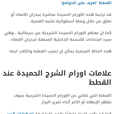
القطط “تعرف على الدوافع”
قد ترتبط هذه الأورام الحميدة مباشرة بجدران الأمعاء أو
تعلق من خلال وصلة أسطوانية تشبه القصبة.
كما ان معظم الاورام الحميدة الشرجية غير سرطانية ، وهي
مجرد امتدادات للأنسجة الداخلية المبطنة لجدران الأمعاء.
هذه الحالة المرضية يمكن ان تصيب القطط والكلاب ايضا
علامات اورام الشرج الحميدة عند
القطط
القطط التي تعاني من الاورام الحميدة الشرجية سوف
تظهر الإجهاد أو الألم أثناء تمرير البراز.
كما قد يكون البراز ملطخًا بالدم. اقرا ايضا:
اضطرابات كيس