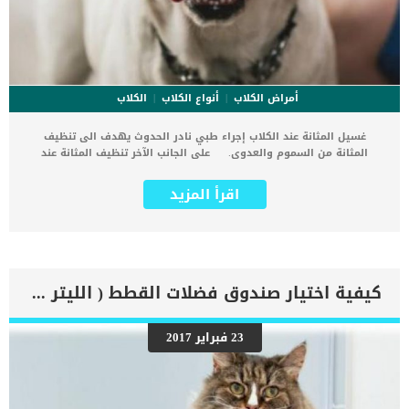
أمراض الكلاب
أنواع الكلاب
الكلاب
غسيل المثانة عند الكلاب إجراء طبي نادر الحدوث يهدف الى تنظيف
المثانة من السموم والعدوى. على الجانب الآخر تنظيف المثانة عند
الكلاب قد يتلف بطانة المثانة و يضعف مناعتها ويجعلها أكثر عرضة
للإصابات. يشيع غسيل المثانة عند البشر خصوصا هؤلاء الذين يعيشون
اقرأ المزيد
بقسطرة بولية طويلة الأمد لكنه قليلا ما يحدث بين الكلاب. اقرأ ايضا: الدم
فى البول عند الكلاب .. الأسباب والعلاج غسيل المثانة عند الكلاب و تركيب
القسطرة ليس مؤلم وقد لا يتطلب تخدير عند ذكور الكلاب. اما بخصوص
تركيب القسطرة البولية وغسل مثانة انثى الكلب فإن الأمر يكون أكثر
صعوبة وتعقيد. إجراءات تنظيف المثانة عند الكلب فى بداية الامر تعقيم
الأدوات المستخدمة فى هذا الإجراء ويد الطبيب البيطرى امر هام
كيفية اختيار صندوق فضلات القطط ( الليتر بوكس )
وضرورى جدا.يتم تمرير قسطرة بولية معقمة الى مثانة الكلب.كما يتم
قياس طول القسطرة البولية مسبقًا بحيث يتوقف الطبيب عن تمرير
القسطرة بمجرد أن يصل الى المثانة.يتم تفريغ المثانة فى القسطرة
23 فبراير 2017
البولية التى تم تركيبها.بعد ذلك يتم ضخ كمية من المحلول الملحي المعقم
ببطء و باعتدال.ثم يتم تفريغ المثانة من المحلول الملحى مرة اخرى الى
القسطرة البولية.يتم تكرار هذا الملئ والافراغ بالمحلول الملحي حتى يتم
غسيل مثانة الكلب. أثبتت بعض الدراسات ان غسيل المثانة في حالة حدوث