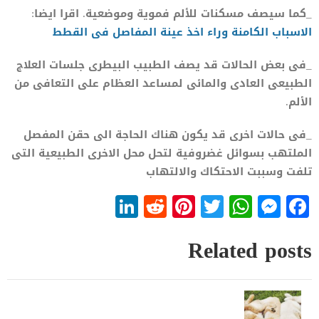
_كما سيصف مسكنات للألم فموية وموضعية. اقرا ايضا:
الاسب
ا
ب الكا
م
نة وراء اخذ عينة المفاصل فى القطط
_فى بعض الحالات قد يصف الطبيب البيطرى جلسات العلاج
الطبيعى العادى والمائى لمساعد العظام على التعافى من
الألم.
_فى حالات اخرى قد يكون هناك الحاجة الى حقن المفصل
الملتهب بسوائل غضروفية لتحل محل الاخرى الطبيعية التى
تلفت وسببت الاحتكاك والالتهاب
LinkedIn
Reddit
Pinterest
WhatsApp
Twitter
Messenger
Facebook
Related posts