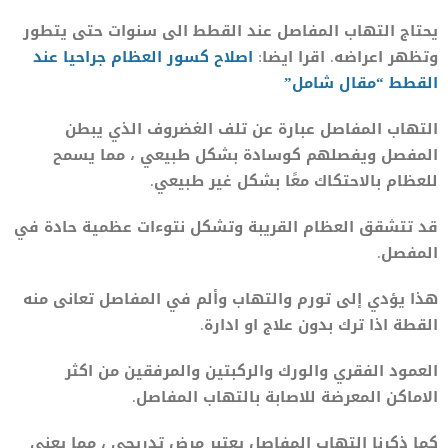
يحتاج التهاب المفاصل عند القطط الى سنوات حتى يتطور
وتظهر اعراضه. اقرا ايضا:
اصلاح كسور العظام جراحيا عند
القطط “مقال شامل”
التهاب المفاصل عبارة عن تلف الغضروف الذي يبطن
المفصل ويفصلهم كوسادة بشكل طبيعي ، مما يسمح
للعظام بالاحتكاك معًا بشكل غير طبيعي.
قد تتشقق العظام القريبة وتشكل نتوءات عظمية حادة في
المفصل.
هذا يؤدي إلى تورم والتهاب وألم في المفاصل تعانى منه
القطة اذا ترك بدون علاج او ادارة.
العمود الفقري والورك والركبتين والمرفقين من اكثر
الاماكن المعرضة للاصابة بالتهاب المفاصل.
كما ذكرنا التهاب المفاصل يعتبر مرض تدريجي ، مما يعني