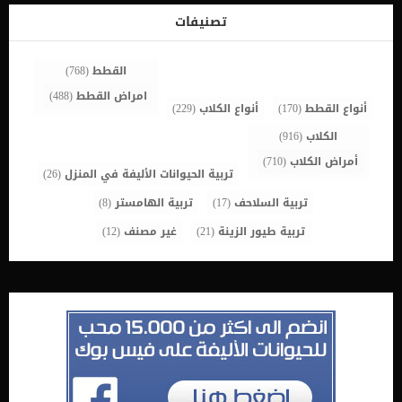
الامعاءعدوىالتهاب البنكرياسفقدان الدم الغزيرسوائل البطن اقرأ ايضا:
علامات انخفاض الدورة الدموية عند الكلاب تشخيص الطبيب البيطرى لحالة
تصنيفات
الكلب توجه الى العيادة البيطرية فى حالة اكتشاف الاعراض المذكورة
سابقا على كلبك. بامكانك مناقشة الحالة الصحية الكاملة لكلبك مع الطبيب
البيطرى واخباره بجميع التفاصيل […]
القطط
(768)
امراض القطط
(488)
أنواع القطط
(170)
أنواع الكلاب
(229)
الكلاب
(916)
أمراض الكلاب
(710)
تربية الحيوانات الأليفة في المنزل
(26)
تربية السلاحف
(17)
تربية الهامستر
(8)
تربية طيور الزينة
(21)
غير مصنف
(12)