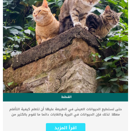
القطط
حتى تستطيع الحيوانات العيش في الطبيعة عليها أن تتعلم كيفية التأقلم
معها. لذلك فإن الحيوانات في البرية والغابات دائما ما تقوم بالكثير من
الأفعال التي تمليها عليها الطبيعة حتى تستطيع مواصلة حياتها. لكن عند
انتقال الحيوانات للعيش في المنزل فإنها تحمل أحيانا بعض التصرفات
اقرأ المزيد
التي ورثتها من أجدادها الذين عاشوا في الطبيعة والتي كانت لازمة لهم