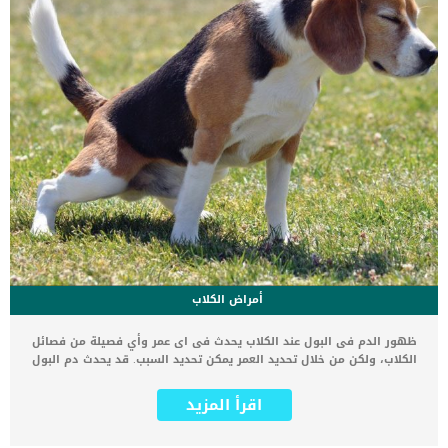
أمراض الكلاب
ظهور الدم فى البول عند الكلاب يحدث فى اى عمر وأي فصيلة من فصائل
الكلاب، ولكن من خلال تحديد العمر يمكن تحديد السبب. قد يحدث دم البول
عند الكلاب بسبب وراثي وهذا هو السبب الأكثر شيوعا في الكلاب الأصغر
سنا, اما الكلاب الاكبر سنا فيكون سببها السرطان ويكون هذا الأشد
اقرأ المزيد
خطورة من بين جميع الأسباب المؤدية لدم البول. قد يحدث دم البول نتيجة
عدوى في المسالك البولية وتنتشر بين الإناث أكثر من الذكور. أعراض