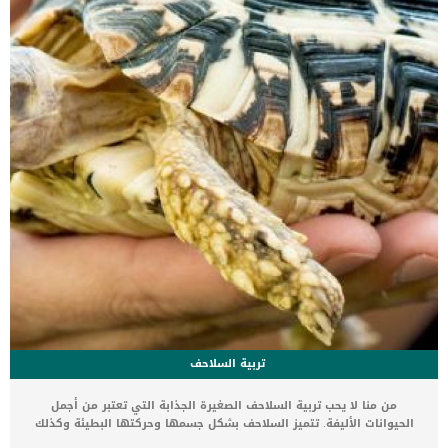
عن حساسية الاعشاب عند الكلاب ترتبط هذه الحالة ايضا […]
تربية السلاحف
من منا لا يحب تربية السلاحف الصغيرة الجذابة التي تعتبر من أجمل
الحيوانات الأليفة. تتميز السلاحف بشكل جسمها وحركتها البطيئة وكذلك
بطفها وخفتها خاصة للصغار. السلاحف البرية تتميز بسهولة تربيتها