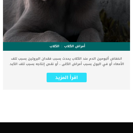
أمراض الكلاب
الكلاب
انخفاض ألبومين الدم عند الكلاب يحدث بسبب فقدان البروتين بسبب تلف
الأمعاء أو في البول بسبب أمراض الكلى ، أو نقص إنتاجه بسبب تلف الكبد.
غالبا ما ينتج نقص البروتين المزمن بسبب مرض اساسى يعانى منه الكلب.
يجب أن يكون الألبومين متوازنًا بشكل صحيح لا هذا مطلوب لمنع السوائل
اقرأ المزيد
من التسرب من الأوعية الدموية ومن ثم تتراكم في البطن أو الرئتين. كما
يعرف انخفاض ألبومين الدم أيضًا باسم نقص ألبومين الدم. اقرأ ايضا: ما
هو فقر الدم التجديدى عند الكلاب ؟ فى البداية عليك ان تعرف ما هو
الألبومين, الألبومين هو بروتين في الجسم ينتج في الكبد والغرض منه هو
نقل الجزيئات ولكن الأهم من ذلك منع السوائل من التسرب إلى الأنسجة
الأخرى في الجسم. اعراض انخفاض ألبومين الدم فى الكلاب تورم الأطراف
، مثل الساقين والكفوف التقيؤ ضعف إسهال انتفاخ البطن صعوبة في
التنفس اقرأ ايضا: الساركوما الدموية فى الطحال والكبد عند الكلاب
الاسباب الكامنة خلف انخفاض ألبومين الدم عدم تناول البروتينفقدان
البروتين فى القناة الهضميةسوء التغذيةالسرطانالتهاب