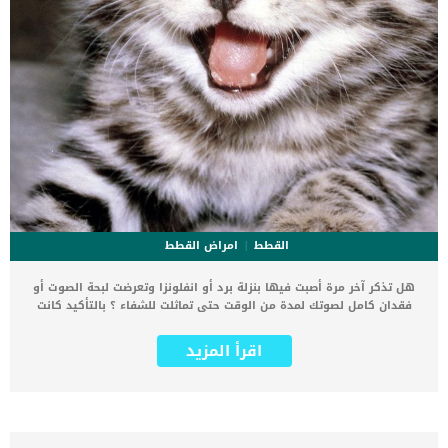
القطط
امراض القطط
هل تذكر آخر مرة أصبت فيها بنزلة برد أو انفلونزا وتعرضت لبحة الصوت أو
فقدان كامل لصوتك لمدة من الوقت حتى تماثلت للشفاء ؟ بالتأكيد كانت
هذه أحد الخبرات السيئة التي مررت بها، لأنها تسبب لك الضيق والألم
وكذلك فهي مشكلة صحية خطيرة قد تتطور إذا لم يتم علاجها. الأمر قد
اقرأ المزيد
يتكرر بالنسبة للقطط، بحة الصوت في القطط أو تغير صوت مواء القطط قد
يكون مؤشرا لمرض خطير وليس فقط مجرد نزلة برد عابرة. الحيوانات تصدر
الأصوات عن طريق اهتزاز الأحبال الصوتية التي تتكون من ألياف وتقع في
حجرة تسمى الحنجرة وهي مشابهة إلى حد كبير تقنية إصدار الصوت في
البشر. تقع الحنجرة أعلى القصبة الهوائية وعندما يصدر الحيوان الصوت