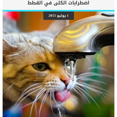
تغلق القصبة الهوائية ولذلك لا يستطيع الحيوان التنفس أثناء اصدار
اضطرابات الكلى في القطط
الأصوات، وكذلك الأمر بالنسبة للإنسان. لكن هناك ميزة فريدة في القطط،
لأن الأحبال الصوتية للقطط مبطنة بغشاء إضافي وهو الذي يصدر صوت
القرقرة المميز للقطط، وعند إصدار هذا الصوت تستطيع القطط التنفس
1 يوليو 2015
في نفس وقت إصدار الصوت وهذه ميزة استثنائية بالنسبة للقطط. أسباب
بحة الصوت في القطط : علاج التهاب الحلق عند القطط بعد معرفتك
لتقنية إصدار الصوت عند قطتك، فإن بحة الصوت في القطط سببها أي
إعتراض أو تعطيل لحركة الأحبال الصوتية ومنعها من الإهتزاز. تنقسم
أسباب بحة الصوت […]