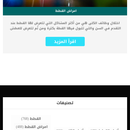
امراض القطط
اختلال وظائف الكلى هي من أكثر المشاكل التي تتعرض لها القطط عند
التقدم في السن والتي تتبول فيها القطة بكثرة ومن ثٌم تتعرض للعطش.
ماهي أعراض اضطرابات الكلى في القطط: 1- التبول كثيراً. 2-العطش
المتزايد واللجوء للشرب من صنابير المياه. 3- فقد الوزن. 4- فقدان الشهية.
اقرأ المزيد
ماهي طرق الوقاية من اضطرابات الكلى في القطط 1- تقديم الأطعمة
الغنية ببروتيناتها مثل لحم السمك الأبيض أو الدجاج, أو استشارة الطبيب
في نظام غذائي طبي. 2- عدم حرمان القطة من شرب المياه. 3- ملاحظة
وزن قطتك. 4- ملاحظة فقدان شهية قطتك. 5- فحص الأسنان للتأكد من
عدم وجود التهابات باللثة, والتي هي دليل على بداية مشاكل الكلى. 6-
اللجوء إلى الطبيب البيطري لعمل اختبارات الدم والبول. Related
postsالاسهال المزمن عند القطط وافضل طرق علاجه 23 ديسمبر، 2023
اشكال تشوه عظام الصدر عند القطط 23 ديسمبر، 2023 اسباب تليف الكبد
عند القطط 22 ديسمبر، 2023 مقال عن الفشل الكلوى المزمن عند
القطط 22 ديسمبر، 2023 تشخيص الطبيب لنقص تجلط الدم الوراقى عند
القطط 21 ديسمبر، 2023 حلول البقع السوداء فى عيون القطط 21 ديسمبر،
2023 خطورة امراض جلد الانف عند القطط 20 ديسمبر، 2023 تفاصيل حول
تصنيفات
التفاعلات الغذائية عند القطط 20 ديسمبر، 2023 كل ما يخص داء السكرى
عند القطط 19 ديسمبر، 2023 تنكس شبكية العين عند القطط 18 ديسمبر،
[…]
القطط
(768)
امراض القطط
(488)