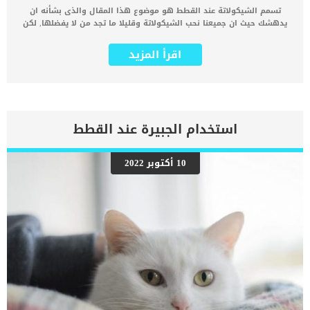
تسمم الشيكولاتة عند القطط هو موضوع هذا المقال والذى بشأنه ان
يدهشك حيث ان جميعنا نحب الشيكولاتة وقليلا ما تجد من لا يفضلها, لكن
ماذا عن تذوق القطط للشيكولاتة ؟ هل تحب قطتك الشيكولاتة ؟ للاسف
الاجابة حتى وان كانت “نعم” فالحقيقة ان هناك ما يسمى بتسمم
اقرأ المزيد
الشيكولاتة عند القطط. الشيكولاتة ليست سامة للقطط فقط بل الكلاب
ايضا. ما الذي يجعل الشوكولاتة سامة للقطط ؟ المركبات الموجودة فى
الشيكولاتة والتى تجعل البشر يفضلونها ويجدون فيها علاجا الحالتهم
النفسية هى نفسها التى تسبب التسمم للقطط والكلاب. نجد ان
الشيكولاتة تحتوى على نسبة كافيين عالية وهذه النسبة عندما تجتمع مع
مواد اخرى مكونة للشيكولاتة قد تسبب التسمم عند القطط. الشيكولاتة
استخدام الجبيرة عند القطط
البيضاء والشيكولاتة الداكنة حتى وان تناولت قطتك كمية صغيرة جدا
منهم سوف تصيبها ايضا باعراض تسمم. اعراض تسمم قطتك بالشيكولاتة
تظهر اعراض التسمم فى غضون من 6 الى 12 ساعة من تناولها
10 أكتوبر 2022
للشيكولاتة واليك اكثر الاعراض الشائعة التى تدل على تناول قطتك
للشيكولاتةالقئ الاسهال فقدان الشهية زيادة العطش الارق ويادة
ضربات القلب الغيبوبة اللهث التنفس السريع الرعشة. اقرا ايضا: ما هو
سبب رعشة القطط ؟ اختلال التوازن عند القطط واسبابه تغيرات فى درجة
الحرارة اذا رأيت ايا من هذه الاعراض على قطتك عليك بالتوجه الى اقرب
طبيب بيطرى فيمكن ان تكون النتائج […]