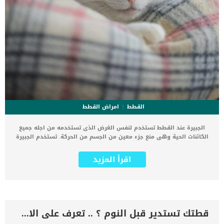
القطط
امراض القطط
الجبيرة عند القطط تستخدم لنفس الغرض الذى تستخدمه من اجله جميع
الكائنات الحية وهى منع جزء معين من الجسم من الحركة. تستخدم الجبيرة
لمعالجة الأطراف او الأجزاء المكسورة فى جسم القطة فتمنع الطرف من
الحركة وتساعده على التئام واحتواء الإصابة. اقرأ ايضا: رد المفصل المخلوع
اقرأ المزيد
بدون جراحة عند القطط بالتفصيل الجبيرة عند القطط لا ترتبط فقط بالكسر
ولكن بالجزع او الكدمات او الشروخ العظمية. القطط لا تفهم فكرة خطورة
تحريك الساق المصاب ومن ثم تستخدم الجبيرة لمنع الحركة. كيفية عمل
الجبيرة للقطط سيقوم الطبيب البيطرى باعطاء القطة مخدرا او مهدئات
ليضمن بقائها ثابتة اثناء عمل الجبيرة.ثم يقوم الطبيب البيطرى بوضع
الطرف المصاب بوضعيته السليمة ويثبته.بعد ذلك تثبت الجبيرة بشكل صحيح
قطتك تستدير قبل النوم ؟ .. تعرف على الاسباب
على الطرف المصاب عند القطة ويتم شدها بشكل تدريجى حتى لا تتألم