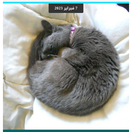
القطة.تأتى بعد ذلك خطوة لف الطرف المكسور بالجبيرة ومحاولة سد اى
فجوات او فتحات بين الساق والجبيرة.واخر مرحلة فى عمل الجبيرة على
7 فبراير 2023
الطرف المكسور لقطتك هى لفها بضمادة وتركها حتى تجف تماما. اقرأ
ايضا: أعراض تعسر ولادة القطط وعلاجها معلومات سريعة عن صب الجبائر
على اصابات قطتك الجسدية عمل الجبائر للقطط رغم بساطته وقلة تكلفته
الا انه يحتمل الفشل بسبب عدم تفهم القطط لفكرة عدم الحركة والراحة
التامة ومقاومتهم لقيد الجبيرة. بناء على ذلك نجد ان معظم الاطباء […]