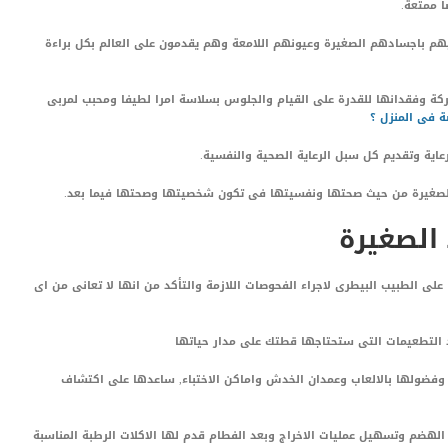
 ممتعة.
يهم باجسادهم الصغيرة وعيونهم اللامعة وهم يقدمون على العالم بكل براءة
حركة وفقدانها للقدرة على القيام والجلوس بسلاسة امرا لطيفا ومحبب لمربى
 فى المنزل ؟
عاية وتقديم كل سبل الرعاية الصحية والنفسية.
لصغيرة من حيث صحتها ونفسيتها فى تكون شخصيتها وصحتها فيما بعد.
 الصغيرة
على الطبيب البيطرى لاجراء الفحوصات اللازمة والتأكد من انها لا تعانى من اى
التطعيمات التى ستحتاجها قطتك على مدار حياتها
فضولها بالالعاب وعمدان الخدش واماكن الاختباء, ساعدها على اكتشاف
هضم وتسهيل عمليات الاخراج وبعد الفطام قدم لها الاكلات الرطبة المناسبة