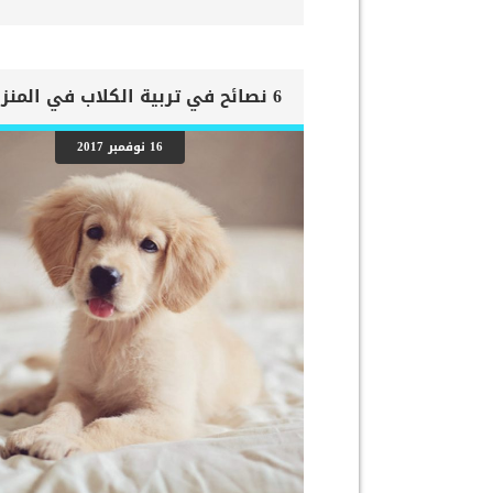
قصور به يعتبر قصور فى باقى اجزاء الجسم. يحدث قصور ا
الاحتقاني (CHF) عندما يكون القلب غير قادر على ضخ الدم
في جميع أنحاء الجسم. ينتج عن ذلك عودة الدم إلى الرئتين 
السوائل في تجاويف الجسم ، مما يقيد القلب والرئتين ويم
الأكسجين الكافي في جميع أنحاء الجسم. اقرا ايضا: اعراض و
تضخم القلب عند الكلاب فى هذا المقال سنطلعك على بعض ا
التي تشير إلى أن كلبك قد اقترب من مرحلة يحتافيها إلى 
المسنين أو قد تفكر في القتل الرحيم. يمكننا اختصار هذه ا
16 نوفمبر 2017
على شكل مجموعة من المراحل التى يتدرجها الكلب الى ان 
النهاية. اهم علامات وفاة الكلاب بسبب قصور القلب الاحتقا
ذكرنا ستكون هذه العلامات عبارة عن مراحل متدرجة الى ال
الاخيرة وهى الوفاة. _المرحلة الاولى, تظهر ان الكلب معر
الإصابة بسرطان القلب ، ولكن ليس لديه أعراض ولا تغيير
القلب. _المرحلة الثانية,يعاني الكلب […]