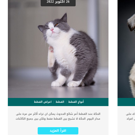
26 أكتوبر 2022
أنواع القطط
القطط
امراض القطط
دك على
الحكة عند القطط أمر شائع الحدوث يمكن ان تراه أكثر من مرة على
 افراد
مدار اليوم. الحكة لا تشيع بين القطط فقط ولكن بين جميع الكائنات
المرضية
الحية. إذا لاحظت خدوش بسيطة على جلد قطتك نتيجة الحكة فلا
الكلاب
داعى للقلق فيمكن ان تحك القطة جلدها نتيجة شعره أو حشرة
اقرأ المزيد
, واى
تزعجها. الحكة عند القطط مزعجة ومؤلمة جدا عندما تزيد عن حدها.