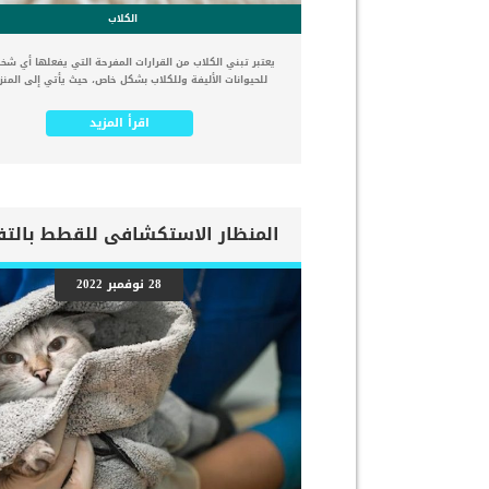
الكلاب
يعتبر تبني الكلاب من القرارات المفرحة التي يفعلها أي 
للحيوانات الأليفة وللكلاب بشكل خاص، حيث يأتي إلى المنز
جديد من أفراد الأسرة يعطي الحب للآخرين دون قيود أو 
وعلى الرغم من أنها سوف تكون تجربة جديدة إيجابية وممتعة
اقرأ المزيد
الكلب يحتاج إلى الاهتمام والرعاية والدعم البدني والعاطف
تتطلب تربية الكلاب في المنزل لأول مرة التزامات مالية جدي
لشراء غذاء للكلب أو تطعيمات الكلاب أو فاتورة الطبيب ال
حيث أن الكلب سيكون عضو من أعضاء الأسرة له شعور مثل 
فيها. في هذه الحياة الجديدة سوف تحتاج إلى أن تكون عادل
نفسك ومع عائلتك ومع كلبك الجديد، لذلك تأكد من أن تنتب
هذه النصائح قبل تربية
تربية الكلاب في المنزل لأول مرة 1- لا تأخذ قرار
سلالة الكلب فقط: من أكبر الأخطاء التي يقوم بها مربي الكلا
28 نوفمبر 2022
في تربية الكلاب هو أنهم يحددون قراراتهم لأن شكل الكلب
أو ألوانة جذابة بالنسبة لهم وفقط. الكلاب تستحق أن يتم م
على أنها من ضمن أفراد الأسرة لذلك لا يجب أن يتم التركي
سلالتها أكثر من أي شيء آخر. خذ وقتك في التعرف على الك
تريده واعرف عنه […]