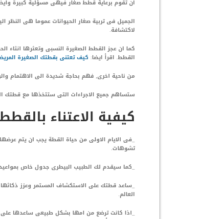
ان تقوم برعاية قطط صغار فيهى مسؤلية كبيرة وايضا
الجميل فى تربية صغار الحيوانات عموما هى النظر ال
لاكتشافة.
كما ان عجز القطط الصغيرة النسبى وتعثرها انثاء ال
القطط. اقرأ ايضا:
كيف تعتنى بقطتك الصغيرة المريضة
من ناحية اخرى, فهم بحاجة شديدة الى الاهتمام والر
ستساهم جميع الاجراءات التى ستتخذها مع قطتك ا
كيفية الاعتناء بالقطط
_فى الايام الاولى من حياة القطة يجب ان يتم عرضها 
تشوهات.
_كما سيقدم لك الطبيب البيطرى جدول خاص بمواعيد 
_ساعد قطتك على الاستكشاف المستمر وعزز ذكائها و
العالم.
_اذا كانت ترضع من امها بشكل طبيعى ساعدها على ال