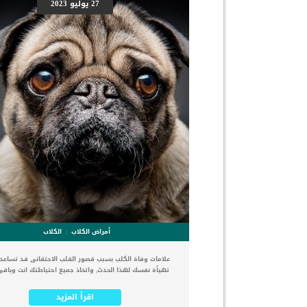
27 يوليو 2023
أمراض الكلاب
الكلاب
علامات وفاة الكلب بسبب قصور القلب الاحتقانى قد تساع
تهيأة نفسك لهذا الحدث, واتخاذ جميع احتياطتك انت وباقى
الاسرة. يعتبر مرض قصور القلب الاحتقانى من اخطر الحالات 
التى يمكن ان يتعرض لها جميع الكائنات الحية بما فى ذلك 
اقرأ المزيد
والقطط. كما ان القلب يعتبر عضوا رئيسيا فى جسم الكلاب