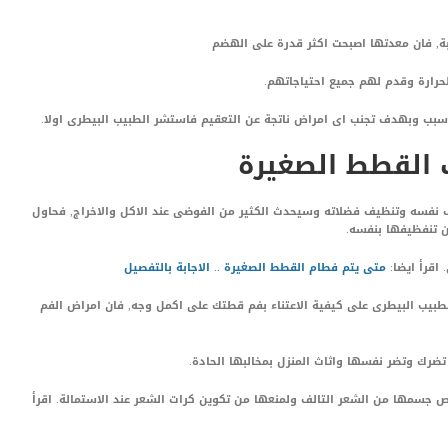
بة, فان معدتها اصبحت اكثر قدرة على الهضم
لحرارة وقدم لهم جميع احتياجاتهم.
بب وبهدف تجنب اى امراض ناتجة عن التعقيم فاستشر الطبيب البيطرى اولا.
ف القطط الصغيرة
 نفسه وتنظيف فضلاته وسيحدث الكثير من الفوضى عند الاكل والاخراج, فحاول
ن تنفظيفها بنفسه.
 اقرأ ايضا:
متى
يتم فطام القطط الصغيرة .. الاجابة بالتفصيل
يب البيطرى على كيفية الاعتناء بفم قطتك على اكمل وجه, فان امراض الفم
ضرك وتضر نفسها واثاث المنزل بمخالبها الحادة.
ص جسمها من الشعر التالف ولمنعها من تكوين كرات الشعر عند الاستمالة. اقرأ