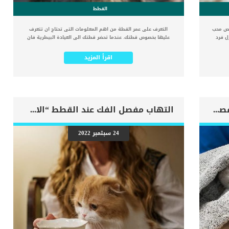
القطط
شخص محب
التعرف على عمر القطة من اهم المعلومات التى تحتاج ان تتعرف
ل فرد
عليها بخصوص قطتك. عندما تحضر قطتك الى العيادة البيطرية فان
شروط.
اول سؤال يطرحه عليك الطبيب البيطرى هو كم عمر القطة ؟ هل
 إلا أن
تتوقع ان اجابة هذا السؤال تكمن فى فم القطة ؟ القطط ، مثل
اقرأ المزيد
ي. كما
الأطفال ، تولد بدون أسنان ويمكن رؤية سطح اللثة فقط وهذا
دة، سواء
يسمح لهم بالرضاعة دون إيذاء الأم. اذا تمت ولادة القطة فى منزلك
بيطري،
فان تقدير وحساب عمرها امرا سهلا, اما اذا قمت بتبنيها من الشارع
كل فرد
او من شخص غريب ولم تتمكن من السؤال عن عمرها فعليك ان تعرفه
اً مع
بالطرق الاخرى. عندما يبلغون من العمر 25 إلى 30 يومًا ، تبدأ
ه إلى
أسنانهم اللبنية أو المؤقتة في اختراق اللثة. مع مرور الوقت
المنظار الاستكشافى للقطط بالتفصيل
التهاب مفصل الفك عند القطط “الاسباب والعلاج”
 الكلاب في المنزل لأول مرة. 6 نصائح في
وعندما يبلغ عمر القطة حوالى 6 اشهر يتم استبدال هذه الأسنان
ك معتمدًا على
بأسنان دائمة. يبدو الامر سريعا مقارنة بالبشر الذين يشتغرقون اعواما
ب الجدد
فى تبديل اسنانهم. كيف يتعرف الطبيب البيطرى على عمر القطة ؟
24 سبتمبر 2022
 يعجبهم
هناك مجموعة من العلامات والرموز الموجودة فى اللثة ومع عقد
عاملتها
بعض المقارنات بين عدد الاسنان اللبنية والاسنان الدائمة يمكننا
ز على
تقدير عمر القطة. يمكن للأطباء البيطريين تقدير عمر القط من خلال
لب الذي
عدد الأسنان الدائمة مقابل الأسنان اللبنية. بعد فقدان أسنان الطفل ،
تظهر الأسنان الدائمة. تركيبة الأسنان الدائمة للقطط هي 2 (I 3/3
[…]