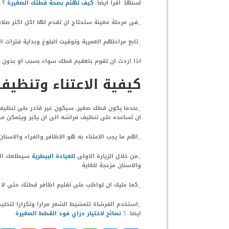
لسنها. اقرأ ايضا:
كيف تهتم بصحة قطتك الصغيرة ؟
_فى مرحلة معينة ستحتاج ان تقدم لها اكل اكثر صلا
_تابع مراحلهم العمرية وتوقيت البلوغ وبداية فترات ا
اذا اردت ان تقوم بتعقيم قطك سواء بسبب او بدون س
كيفية الاعتناء وتنظي
_عندما يكون قطك صغير, سيكون غير قادر على تنظيف
ان تساعده على تنظيف فراشه الى ان يكبر ويتمكن م
_اهم ما يجب الاعتناء به هو الاظافر والفراء والاسنان.
_من خلال الزيارة الاولى
للعيادة البيطرية
سيطلعك الطب
والاسنان مزعجة للغاية.
_كما عليك ان تواظب على تقليم اظافر قطتك حتى لا ت
_استخدم الفرشاة لتمشيط الشعر مرارا وتكرارا لتخلي
ايضا:
5 نصائح لاختيار دراي فود القطط الصغيرة