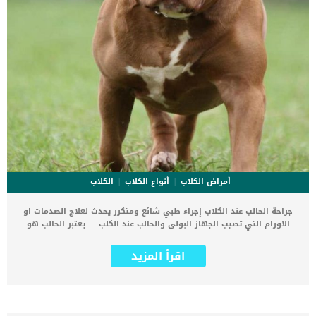
أمراض الكلاب
أنواع الكلاب
الكلاب
جراحة الحالب عند الكلاب إجراء طبي شائع ومتكرر يحدث لعلاج الصدمات او
الاورام التي تصيب الجهاز البولى والحالب عند الكلب. يعتبر الحالب هو
حلقة الوصل بين الكلى والمثانة ويعود الهدف من جراحة الحالب عند
الكلاب ازالة اى تلف او يصيبه. اقرأ ايضا: كيفية العلاج الطبيعى للتبول
اقرأ المزيد
اللاإرادى عند الكلاب عادة ما تحدث اصابة الحالب نتيجة للعديد من الاصابات
الناتجة عن العمليات الجراحية فى البطن. اى اصابة في الحالب تؤثر بالسلب
على نمط حياة الكلب, فيجد صعوبة فى التبول والتغذية. كما انه من
الممكن ان يحدث فشل وظائف الكلى بسبب الخلل الذى حدث فى حلقة
الوصل بينه وبين المثانة التى بدورها تنقل البول الى مجراه خارج الجسم.