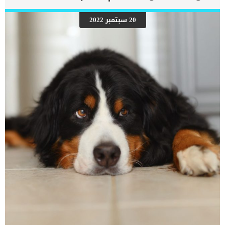
احمرار العين, تورم العين, كما قد تلاحظ ان عيون القطط تخرج بعض الدموع
وربما تقوم القطط بحك أعينها بكثرة. كما قد تظهر أعراض البرد وسيلان
20 سبتمبر 2022
الأنف مصاحبة لهذه الأعراض والتي قد تدل على التهابات وعدوى العين.
العلاج في هذه الحالة يعتمد على المسبب للمرض, ربما تكون العدوى
الفيروسية بسيطة ويتم علاجها بالاهتمام بنظافة العين واستخدام قطرة
أطفال لتنظيف العين مرتين يوميا أو ربما يكون ما هو أكبر من ذلك. في
حالة أن الإصابة استمرت برغم الاهتمام بنظافة […]