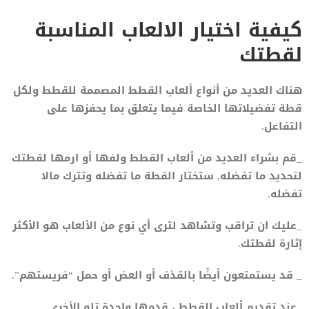
كيفية اختيار الالعاب المناسبة
لقطتك
هناك العديد من أنواع ألعاب القطط المصممة للقطط ولكل
قطة تفضيلاتها الخاصة فيما يتعلق بما يحفزها على
التفاعل.
_قم بشراء العديد من ألعاب القطط ولفها أو ارمها لقطتك
لتحديد ما تفضله, ستختار القطة ما تفضله وتترك مالا
تفضله.
_عليك ان تراقب وتشاهد لترى أي نوع من الألعاب هو الأكثر
إثارة لقطتك.
_ قد يستمتعون أيضًا بالقذف أو العض أو حمل “فريستهم”.
_عند تقديم ألعاب القطط ، قدمها واحدة تلو الأخرى