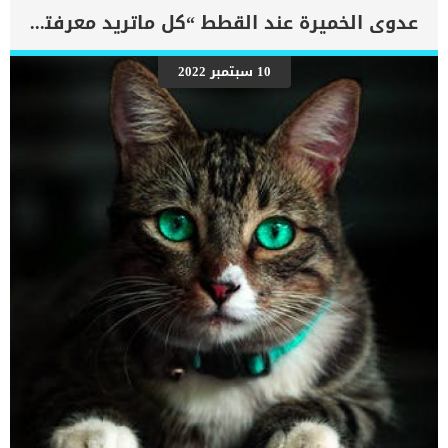
يمكن لإصابات الحالب ان تتسبب فى رد البول مرة أخرى إلى الكليتين
عدوى الخميرة عند القطط “كل ماتريد معرفته”
وتسبب مضاعفات صحية شديدة جدا للكلب قد تصل الى الوفاة. لا تتردد
ابدا فى اتخاذ هذا الإجراء الطبي فهو يضمن لكلبك عمر اطول وصحة
جيدة. اقرأ ايضا: حصوات البول عند الكلاب “مقال شامل” كما انا لكلاب
10 سبتمبر 2022
التى تعرضت لعملية التعقيم معرضة للخضوع لهذه العملية أكثر من الكلاب
العادية. إجراءات جراحة الحالب عند الكلاب قبل البدء فى الجراحة سيخضع
الكلب الى العديد من الفحوصات الجسدية.اولا سيخضع الى الاشاعات
السينية والتصوير للكشف عن ادق واوضح صورة للتلف الذى يصيب
الحالب.كما سيخضع الى بعض […]