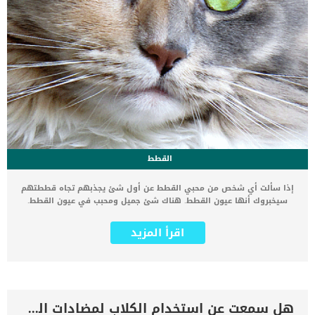
القطط
إذا سألت أي شخص من محبي القطط عن أول شئ يجذبهم تجاه قططتهم
سيخبروك أنها عيون القطط. هناك شئ جميل ومحبب في عيون القطط.
ربما لأنها ذات ألوان زاهية ومختلطة وبرّاقة, أو بسبب شكل حدقة العين
المميز لها. البعض يفضل لون عيون القطط السيامية والآخر يفضل عيون
اقرأ المزيد
القطط الشيرازي بينما يميل آخرون إلى القطط البلدية ذات الشكل
والمظهر المميز. لكن في النهاية يتفق الجميع على أن عيون القطط هي
أحد اهم مميزاتها ولذلك سنقدم لكم أهم أمراض العيون عند القطط
وعلاجها. أمراض العيون التى تصيب القطط العدوى والإلتهابات من أحد
أشهر أمراض عيون القطط وأكثرها شيوعا. إذا لاحظت أن عين القط
ملتهبة فربما كانت الإصابة بسبب أحد الفيروسات, البكتيريا, الفطريات أو
هل سمعت عن استخدام الكلاب لمضادات الحموضة
الطفيليات. بعض أعراض العدوى والإلتهابات في عيون القطط تتمثل في