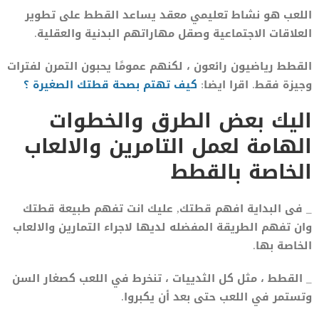
اللعب هو نشاط تعليمي معقد يساعد القطط على تطوير
العلاقات الاجتماعية وصقل مهاراتهم البدنية والعقلية.
القطط رياضيون رائعون ، لكنهم عمومًا يحبون التمرن لفترات
وجيزة فقط. اقرا ايضا:
كيف تهتم بصحة قطتك الصغيرة ؟
اليك بعض الطرق والخطوات
الهامة لعمل التامرين والالعاب
الخاصة بالقطط
_ فى البداية افهم قطتك, عليك انت تفهم طبيعة قطتك
وان تفهم الطريقة المفضله لديها لاجراء التمارين والالعاب
الخاصة بها.
_ القطط ، مثل كل الثدييات ، تنخرط في اللعب كصغار السن
وتستمر في اللعب حتى بعد أن يكبروا.