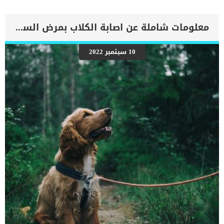
الكلاب كائنات اجتماعية بطبعها, فمثلما نستمتع برفقتهم يستمتعون هم
كمان ايضا برفقتنا طوال الوقت. غالبا يتبع كلبك لأنه يشعر بالملل فيكون
اتباعه لك كرسالة يقول لك “انا هنا اهتم بى”. كما تعتبرنا الكلاب حماية
معلومات شاملة عن اصابة الكلاب بمرض السكر
لها و ملجأ عندما تخاف او تقلق من الغرباء او الاصوات المزعجة. اقرا
ايضا:الوسواس القهرى عند الكلاب لماذا كلبك يتبعك دائما انت ولا احد
غيرك ؟ دليلا على حب كلبك لك وانك الشخص الوحيد الذى يحقق له كل
10 سبتمبر 2022
مطالبه, فانت من تقدم له الطعام والشراب وتجهز له الفراش وتحقق له
الرفاهية وجلسات العناية والتمشية والرياضية. كما قد يزعجك اتباع كلبك
لك حتى فى الحمام, ولكن الكلاب تفضل الذهاب للحمام لانه اكثر مكان
تفوح منه روائح أفراد […]