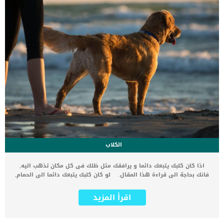
الكلاب
اذا كان كلبك يتبعك دائما و يرافقك مثل ظلك فى كل مكان تذهب اليه,
فانك بحاجة الى قراءة هذا المقال. لو كان كلبك يتبعك دائما الى الحمام,
الى المكتب, الى حديقة المنزل, يفتح عليك الابواب فان ذلك قد يسعدك
ويعطيك شعور بالونس ولكن بعد ذلك من الممكن ان يزعجك. هل اتباع
اقرأ المزيد
كلبك الدائم لك قد يكون وراءه سبب مقلق, ام انه طبع عام فى الكلاب ؟
يعتبر اتباع الكلب لصاحبه جينات متأصلة فى الكلب منذ نشأتهم فهم
حيوانات قطيع فى الاصل ولكن هناك اسباب اخرى غير الجينات. كما ان