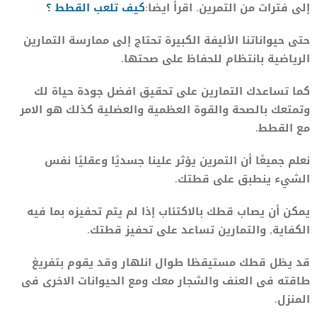
إلى فترات من التمرين. اقرأ ايضا:
كيف تلعب القطط ؟
حتى حيواناتنا الأليفة الكبيرة تحتاج إلى ممارسة التمارين
الرياضية بانتظام للحفاظ على صحتها.
كما تساعدك التمارين على تحقيق افضل جودة حياة لك
وتمتعك بالصحة والقوة العظمية والعضلية كذلك هو الامر
مع القطط.
نعلم جميعًا أن التمرين يؤثر علينا جسديًا وعقليًا نفس
الشيء ينطبق على قطتك.
يمكن أن يصاب قطك بالاكتئاب إذا لم يتم تحفيزه بما فيه
الكفاية, والتمارين تساعد على تحفيز قطتك.
قد يظل قطك مستيقظا طوال انلهار وقد يقوم بتفريغ
طاقته فى العنف والشجار معك ومع الحيوانات الاخرى فى
المنزل.