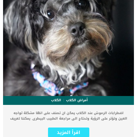
أمراض الكلاب
الكلاب
اضطرابات الرموش عند الكلاب يمكن ان تصنف على انها مشكلة تواجه
العين وتؤثر على الرؤية وتحتاج الى مراجعة الطبيب البيطرى. يمكننا تعريف
هذه الحالة باسم داء الشعرة او الاهداب المنبوذة عند الكلاب اضطرابات
الرموش عند الكلاب هو عبارة عن رمش ينمو من بقعة غير طبيعية على
اقرأ المزيد
الجفن والأهداب المنبوذة هي شعيرات مفردة أو متعددة تنمو عبر داخل