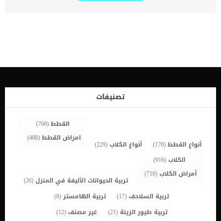
الجفن. اقرا ايضا:علاج العيون الدامعة عند الكلاب نتيجة لذلك يمكن أن
يتلامس شعر الرموش مع القرنية أو ملتحمة العين ويتلفها. تظهر هذه
الحالات بشكل شائع في الكلاب الصغيرة ولكن الكلاب في أي عمر أو سلالة
قد تتأثر. هذه الحالة على الرغم من انها واضحة ومرئية الا انها ترتبط
ببعض الاعراض والعلامات التى سنقدمها لك فى هذا المقال. اعراض
وعلامات اضطرابات الرموش عند الكلاب تغير في لون قزحية العين دقات أو
ارتعاش غير طبيعي في الجفن فرط الدموع (epiphora) تورم العين خدش
في العين القراد زيادة الأوعية الدموية في القرنية تغير في تصبغ القزحية
تقرحات القرنية ألم في العين دقات شديدة قد يعود سبب هذه المشكلة
الى بعض المشاكل الجينية المرتبطة ببعض السلالات. وفى بعض الحالات
الاخرى قد يصاب الكلب باضطرابات الرموش بدون سبب معلوم. اقرأ ايضا: 8
تصنيفات
من أمراض عيون الكلاب الشائعة .. احذر منها تشخيص الطبيب البيطرى
لحالة الكلب سيقوم طبيبك البيطري […]
القطط
(768)
امراض القطط
(488)
أنواع القطط
(170)
أنواع الكلاب
(229)
الكلاب
(916)
أمراض الكلاب
(710)
تربية الحيوانات الأليفة في المنزل
(26)
تربية السلاحف
(17)
تربية الهامستر
(8)
تربية طيور الزينة
(21)
غير مصنف
(12)