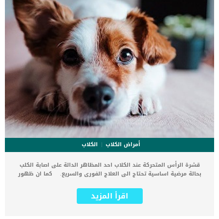
أمراض الكلاب
الكلاب
قشرة الرأس المتحركة عند الكلاب احد المظاهر الدالة على اصابة الكلب
بحالة مرضية اساسية تحتاج الى العلاج الفورى والسريع. كما ان ظهور
القشرة فى الرأ سبشكل عام هو عرض لعديد من الحالات المرضية التى
تصيب جلد الكلب. تعرف هذه الحالة ايضا باسم قشرة الرأس الغائرة. اقرأ
اقرأ المزيد
ايضا: 6 نصائح تساعد على التخلص من قشرة الرأس في القطط والكلاب
كما ان قشرة الرأس السائرة هي غزو طفيلي من عائلة تسمى باسم
Cheyletiella. اذا كان كلبك يختلط مع القطط والارانب باى شكل من الاشكال,