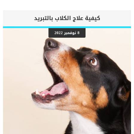
فان احتمال اصابته بهذه الحالة سيكون اكبر من غيره. تنتقل الى الكلاب
غالبا من القطط التى تعيش معها فى نفس المنزل. العديد من مالكى
الكلاب يفضلون امتلاك قطط ايضا ومن السهل ان تنتقل العدوى بينهم.
كيفية علاج الكلاب بالتبريد
قشرة الرأس المتحركة عند الكلاب حالة مرضية معدية, تنتشر فى الامكان
التى يوجد بها اكثر من كلب وبالاخص فى الشلاتر. . تتسبب هذه الحالة في
تقشر الجلد وتقشره ، مما يجعله منتفخًا ومثيرًا للحكة. كما تسبب هذه
8 نوفمبر 2022
الحالة مظهر غير محبب اطلاقا للكلب. مما يزعج جميع افراد المنزل من شكل
الكلب. يعود اسم هذه الحالة الى تحرك العث من تحت الطبقة الجلدية التى
تقوم الافات بتقشيرها وفصلها عن الطبقات الاخرى. اقرا ايضا: معلومات
عن حساسية الاعشاب عند الكلاب ترتبط هذه الحالة ايضا […]