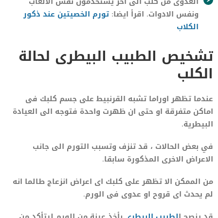
العدوى من كلب الى اخر يستخدمون نفس الالعاب
ونفس الادوات. اقرأ ايضا:
تورم الخصيتين عند ذكور
الكلاب
تشخيص الطبيب البيطرى لحالة
الكلب
عندما تظهر اوراما تشبه القرنبيط على جسم كلبك فى
اماكن متفرقة او حتى ان ظهرت واحدة فتوجه الى العيادة
البيطرية.
في بعض الحالات ، قد تنزف وتسبب التورم الى جانب
الاعراض الاخرى المذكورة سابقا.
من الممكن الا تظهر على كلبك اى اعراض انزعاج طالما انه
لم يحدث اى قروح او عدوى فى الورم.
قد ينصح ا
لطبيب البيطري
بأخذ عينة من الورم ليتأكد من