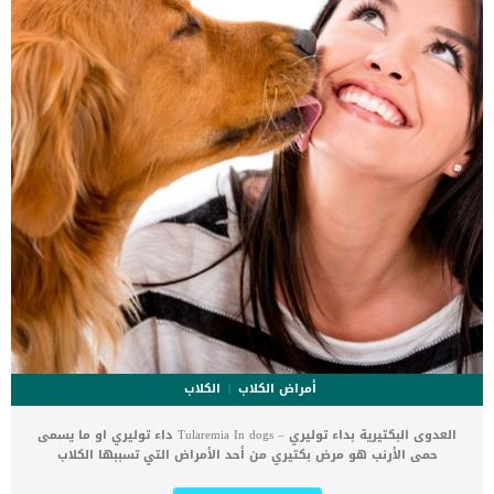
للحالة. اقرأ ايضا: التهابات جلد القطط .. الاسباب والعلاج تحت الجلد: يشبه
إجراء تمرير السائل تحت الجلد اعطائه فى الوريد ولكن بدلاً من إدخال […]
أمراض الكلاب
الكلاب
العدوى البكتيرية بداء توليري – Tularemia In dogs داء توليري او ما يسمى
حمى الأرنب هو مرض بكتيري من أحد الأمراض التي تسببها الكلاب
للإنسان. برغم أنه يصيب الكلاب لكنه أيضا قد يصيب أنواع أخرى من