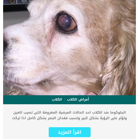
تعمل جميع الأدوية المذكورة سابقا على تخفيف اعراض […]
أمراض الكلاب
الكلاب
الجلوكوما عند الكلاب احد الحالات المرضية المعروفة التى تصيب العين
وتؤثر على الرؤية بشكل كبير وتسبب فقدان البصر بشكل كامل اذا تركت
بدون علاج. يمكننا وصف الجلوكوما بأنها مرض يصيب العين ينتج عن زيادة
الضغط داخل العين. كما تُعرف هذه الحالة أيضًا باسم ضغط العين (IOP) ،
اقرأ المزيد
وهي ناتجة عن عدم توازن في إنتاج السوائل والصرف الصحي. فى البداية