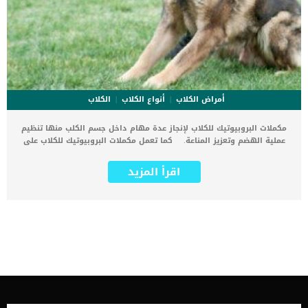
أمراض الكلاب
أنواع الكلاب
الكلاب
مكملات البروبيوتيك للكلاب لإنجاز عدة مهام داخل جسم الكلب منها تنظيم
عملية الهضم وتعزيز المناعة. كما تعمل مكملات البروبيوتيك للكلاب على
معالجة الحالة المرضية الناتجة عن ردود الفعل التحسسية نم دواء معين
يتناوله الكلب. كذلك ردود الفعل الناتجة عن الأطعمة مثل الاسهال
اقرأ المزيد
واضطرابات الامعاء بالاضافة الى التهاب القولون. أصبحت مكملات
البروبيوتيك معروفة جيدًا لاستخدامها مع مشاكل الجهاز الهضمي لدى
جميع الكائنات الحية بما فيها الكلاب. يعتبر الزبادي والاطعمة الاخرى غنية
بالبروبيوتيك, والتى إذا تناولها الكلب بشكل منتظم يمكن ان يستغنى عن
المكملات. اضف الى معلوماتك ان البروبيوتيك عبارة عن نوع من البكتريا
المفيدة. عندما يقوم الطبيب البيطرى بتشخيص حالة كلبك ويجد أنه يفتقر
الى البروبيوتيك, فيوصي اليك بمكملات البروبيوتيك. يجب عليك آلا تعطي
لكلبك هذه المكملات الا تحت استشارة الطبيب البيطرى. اقرأ ايضا: اعراض
حساسية الجلوتين فى الكلاب إجراءات استخدام مكملات البروبيوتيك
للكلاب يجب حفظ البروبيوتيك في الثلاجة للحفاظ على البكتيريا حيةتأكد من
سلامة العلامة التجارية التي تحتوي على البروبيوتيك.لا يفضل إدخال