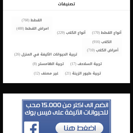
البروبيوتيك للجراء سواء فى الاطعمة او المكملات, لان أمعائهم تحتوى
تصنيفات
على كمية كبيرة من البكتريا والتى يمكن ان تتسبب فى حدوث خلل.يتم
تحديد الجرعات المناسبة من البروبيوتيك على حسب وزن الكلب.كما يجب أن
توفر مكملات البروبيوتيك التجارية معلومات عن الجرعاتقد تأتي مكملات
القطط
(768)
البروبيوتيك في شكل معجون أو […]
امراض القطط
(488)
أنواع القطط
(170)
أنواع الكلاب
(229)
الكلاب
(916)
أمراض الكلاب
(710)
تربية الحيوانات الأليفة في المنزل
(26)
تربية السلاحف
(17)
تربية الهامستر
(8)
تربية طيور الزينة
(21)
غير مصنف
(12)