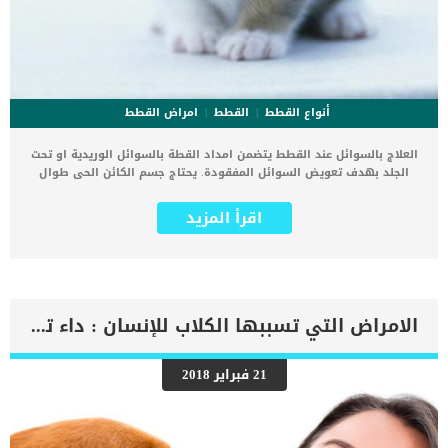
أنواع القطط
القطط
امراض القطط
العلاج بالسوائل عند القطط يتضمن امداد القطة بالسوائل الوريدية او تحت
الجلد بهدف تعويض السوائل المفقودة. يحتاج جسم الكائن الحى طوال
الوقت الى الترطيب واحتوائه على كمية متوازنة من السوائل. كما ان
وجود كمية مناسبة من السوائل داخل جسم القطة تحميها من الكثير من
اقرأ المزيد
الأمراض مثل الجفاف. كذلك العلاج بالسوائل عند القطط يساعدها على
تحمل العديد من الإصابات والتئام الجروح. يلجأ الطبيب البيطرى الى اعطاء
القطة سوائل وريدية او تحت الجلد حتى يجعل جسمها أكثر قدرة فى
امتصاص الأدوية. فى هذا المقال سوف نتناول بالتفصيل كيفية العلاج
بالسوائل عند القطط وما يتضمن ذلك من خطوات وفاعلية. إجراءات العلاج
بالسوائل عند القطط هناك طريقتان لأعطاء القطة السوائل اما وريدية او
الامراض التي تسببها الكلاب للإنسان : داء توليري أو حمى الأرانب
تحت الجلد السوائل الوريدية: يبدأ الطبيب بتحديد الوريد المستهدفسيقوم
الطبيب بحلاقة المنطقة المحيطة بالوريد المستهدف.كما سيقوم تعقيمها
وتنظيفها لتجنب حدوث العدوى من مكان دخول الابرة.ثم يبدأ بإدخال
21 فبراير 2018
القسطرة باستخدام ابرة تدخل تحت الجلد بلطف.كما يتم توصيل أنبوب
التنقيط بكيس من السوائل.يتم وضع كيس السوائل فى مكان مرتفع عن
وضع القطة حتى تتفطر السوائل بفعل الجاذبية.هناك مضخات محددة
لكمية السوائل داخل جسم القطة حسب احتياجها ورؤية الطبيب البيطرى