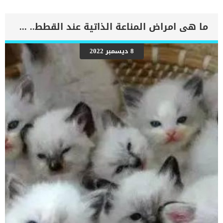
عليها سيطرتها بدون النزاع عليها بأي صورة. في مساحتها الخاصة
تستطيع الكلاب الجلوس، والنوم أو الإختباء. لذلك فإن تدريب الجرو على
الجلوس في القفص، او حتى الجلوس في غرفة كاملة بمفرده هو شئ
ما هى امراض المناعة الذاتية عند القطط.. وما الحل ؟
صحي جدا للكلب لأن هذا القفص او هذه الغرفة ستعزز من ثقة الكلب
بنفسه وتنمي شعورة بالسيطرة والهيمنة على المكان الخاص به. لكن برغم
ذلك فإن تدريب الجرو على الجلوس في القفص أو في أماكن محددة ليس
8 ديسمبر 2022
بالأمر السهل خاصة في بداية تدريب الجراء الصغيرة. سنوضح في هذا
المقال بالتفصيل كيفية تدريب الجرو على الجلوس في القفص لكن يمكنك
استبدال القفص بحجرة مخصصة للجرو للجلوس فيها أو أي مساحة خاصة
بالجرو فقط. فوائد تدريب الجرو على الجلوس في القفص هناك العديد
من الفوائد الجيدة في تدريب الجرو […]