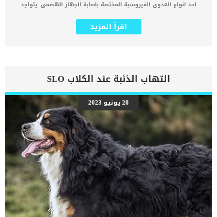
احد انواع العدوى الفيروسية المختصة باصابة الجهاز الهضمى. يتواجد
الفيروس بشكل عام في جدران أمعاء القطط، مما يؤدي إلى تدمير أي
خلايا في المنطقة المحيطة بها. تسبب عدوى الفيروس المعوى عند القطط
اقرأ المزيد
مجموعة من الفيروسات التي تحتوي على الحمض النووي المزدوج (حمض
الريبونوكليك)، وتحد من امتصاص العناصر الغذائية من الأمعاء وتؤدي إلى
الإسهال والجفاف. مع الاسف ينتشر هذا الفيروس بين القطط بسهولة,
فمن خلال التلامس المباشر لبراز الحيوان المصاب أو عن طريق استنشاق
جزيئات الفيروس المحمولة جوا. كلما كانت قطتك تمتلك جهاز مناعة ضعيف
كلما زادت احتمالية اصابتها بهذه العدوى الفيروسية. اقرأ ايضا: عملية
التهاب الذئبة عند الكلاب SLO
تصحيح اوضاع الامعاء عند القطط “Enteroplication” اعراض وعلامات عدوى
الفيروس المعوى عند القطط عادةً ما يكون لدى القطة المصابة بعدوى
فيروس الريو أعراض خفيفة مثل: _ الإسهال _التهاب اللثة _التهاب
20 يونيو 2023
الملتحمة _أمراض الجهاز التنفسي _فقدان التوازن _ارتعاش العضلات
_ترنح. اقرأ ايضا: عملية اغلاق الامعاء عند القطط واسبابها تشخيص الطبيب
البيطرى لحالة القط سيقوم الطبيب البيطري بإجراء فحص بدني كامل
وملف دم للقطة، بما في ذلك ملف الدم الكيميائي وتعداد الدم الكامل
وتحليل البول. ستهدف الإجراءات التشخيصية إلى التمييز بين العدوى
الفيروسية والتهابات الجهاز التنفسي الخفيفة الأخرى التي تسببها
البكتيريا. علاج عدوى الريو فيروس عند القطط بما […]