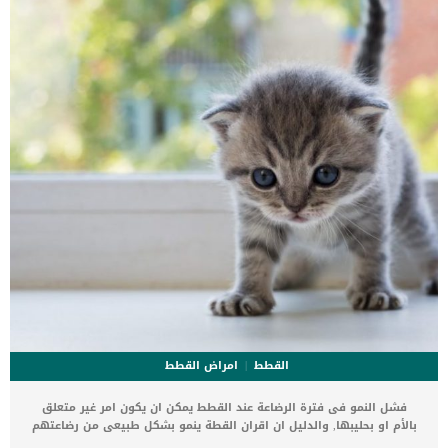
القلب ، ولكن ليس لديه أعراض ولا تغييرات في القلب. _المرحلة
الثانية,يعاني الكلب […]
القطط
امراض القطط
فشل النمو فى فترة الرضاعة عند القطط يمكن ان يكون امر غير متعلق
بالأم او بحليبها, والدليل ان اقران القطة ينمو بشكل طبيعى من رضاعتهم
الطبيعية من الام. تصنف هذه الحالة على انها متلازمة ويطلق عليها اسم