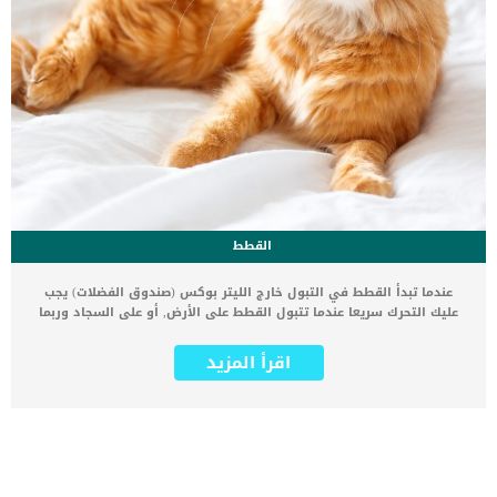
القطط
عندما تبدأ القطط في التبول خارج الليتر بوكس (صندوق الفضلات) يجب
عليك التحرك سريعا عندما تتبول القطط على الأرض, أو على السجاد وربما
على السرير الخاص بك يجب عليك التصرف بسرعه. لأنه في حالة تجاهل
المشكلة أو علاجها بشكل خاطئ قد تصبح عادة عند قطتك لا يمكن تغييرها
اقرأ المزيد
بسهولة. تقوم القطط بالتبول في أرجاء المنزل أو في اماكن خاطئة لأكثر
من سبب أول خطوات حل مشكلة التبول خارج الليتر بوكس للقطط هو
تحديد أسبابها. في هذا المقال سنوضح لك خطوات بسيطة تساعدك على
ايقاف تبول القطط خارج صندوق الفضلات. أحد أكثر أسباب التبول في
القطط الذكور هو أنها تقوم بأعراض الزواج، لذلك إذا كنت تمتلك قط ذكر
وقد بلغ عمر سنة وبدأت تلاحظ التبول بكثر فهذه هي أعراض الزواج في
القطط الذكور .. اقرأ أكثر عن : مشاكل القطط الذكور: حل مشكلة رش