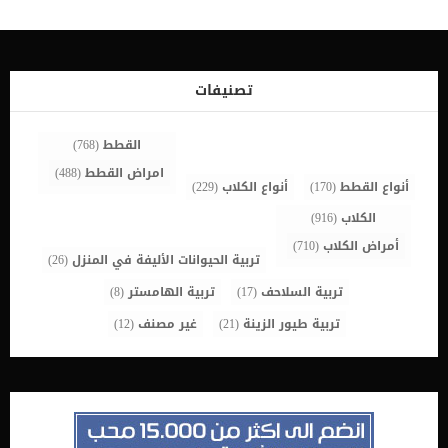
البول عند القطط الذكور الخطوة الأولى: حدد المشكلة بدقة أول خطوة
عليك القيام بها يجب أن تحدث وقت اكتشاف تبول القطط في مكان غير
ملائم. يجب عليك في الحال تحديد كمية البول وكيفيته. هل قامت القطة
بالتبول فعلا ؟ أم أنه مجرد رذاذ للبول منتشر في مكان ما (يسمى الرش).
تعريف الرش عند القطط هو قيام القطط بنشر رذاذ البول في أماكن
تصنيفات
متفرقة في محيط المكان الذي […]
القطط
(768)
امراض القطط
(488)
أنواع القطط
(170)
أنواع الكلاب
(229)
الكلاب
(916)
أمراض الكلاب
(710)
تربية الحيوانات الأليفة في المنزل
(26)
تربية السلاحف
(17)
تربية الهامستر
(8)
تربية طيور الزينة
(21)
غير مصنف
(12)