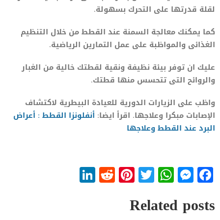
لقلة قدرتها على التحرك بسهولة.
كما يمكنك معالجة السمنة عند القطط من خلال التنظيم
الغذائى والمواظبة على عمل التمارين الرياضية.
عليك ان توفر بيئة نظيفة ونقية لقطتك خالية من الغبار
والروائح التى تتحسس منها قطتك.
واظب على الزيارات الدورية للعيادة البيطرية لاكتشاف
الإصابات مبكرا وعلاجها. اقرأ ايضا:
أنفلونزا القطط : أعراض
البرد عند القطط وعلاجها
LinkedIn
Reddit
Pinterest
WhatsApp
Twitter
Messenger
Facebook
Related posts