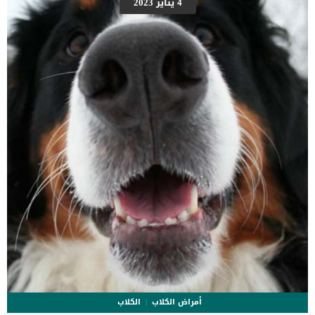
4 يناير 2023
_تنتشر بين الاظافر _تتساقط الاظافر واحدا يلى الاخر على الرغم من هذه
الاعراض الا انها تتوقف على جزء الاظافر فقط, ولا تظهر اى علامات غير
صحية اخرى على الكلب, ويبدو بصحة جيدة. اقرأ ايضا: سرطان الجلد الخبيث
عند الكلاب الاسباب الكامنة خلف اصابة الكلب بالتهاب الذئبة […]
أمراض الكلاب
الكلاب