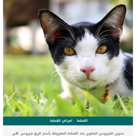
ايضا: الاغماء عند القطط.. الاسباب والحلول الاسباب الكامنة خلف اضطرابات
النزيف عند القطط السبب الوحيد الذى تم تحديده يكمن خلف هذه المشكلة
هو العامل الوراثى. تشخيص الطبيب البيطرى لحالة القط توجه بقطك […]
القطط
امراض القطط
عدوى الفيروس المعوى عند القطط المعروفة بأسم الريو فيروس, هى