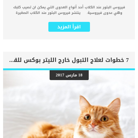
فيروس البثور عند الكلاب أحد أنواع العدوى التي يمكن ان تصيب كلبك
وهي عدوى فيروسية. ينتشر فيروس البثور عند الكلاب الصغيرة
والشلاتر او المنازل التى تحتوي على اكثر من كلب. تعتبر عدوى البثور
الفيروسية عدوى شديدة للغاية وتسبب للكلاب انزعاج وضعف مثل الذى
اقرأ المزيد
تسببه للبشر. كما يعتبر مرض البثور غير مهدد لحياة الكلاب ولكنه يسبب
لهم شعورا كبيرا بعدم الراحة والانزعاج. ترتبط عدوى البثور ببعض الأعراض
والتى يجب عليك ان تراقبها جيدا. اقرأ ايضا: اصابة الكلاب بحساسية
المنظفات.. اعراضها وعلاجها كما عليك استشارة الطبيب البيطرى فور
ظهور اى تغيرات او اختلالات سلوكية او صحية تظهر على كلبك. يحتاج
الكلب المصاب بهذه الحالى الى زيارة فورية للعيادة البيطرية للكشف عن
7 خطوات لعلاج التبول خارج الليتر بوكس للقطط
حالته وتحديد خطة العلاج المثلي. سنقدم لك فى هذا المقال طرق العلاج
المناسبة لكلبك المصاب بعدوى البثور الفيروسية. تعرف هذه الحالة أيضا
باسم الورم الحليمى وهو عبارة عن طفح جلدى يظهر على سطح جلد كلبك.
18 مارس 2017
على الرغم من كونها مزعجة بصريًا ، إلا أنها غير ضارة بشكل عام بصحة
كلبك العامة كما ذكرنا. تظهر هذه العدوى فى الوجه وحول الرقبة عند
الكلاب الصغيرة, بينما نجدها تظهر فى اللسان أيضا عند الكلاب الكبيرة.
فى حالات نادرة للغاية يتطور هذا المرض الى ورم سرطاني خبيث. اعراض
فيروس البثور عند الكلاب تظهر أعراض […]