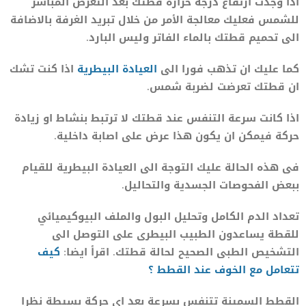
اذا وجدت ارتفاع درجة حرارة قطتك بعد التعرض المباشر
للشمس فعليك معالجة الأمر من خلال تبريد الغرفة بالاضافة
الى تحميم قطتك بالماء الفاتر وليس البارد.
كما عليك ان تذهب فورا الى
العيادة البيطرية
اذا كنت تشك
ان قطتك تعرضت لضربة شمس.
اذا كانت سرعة التنفس عند قطتك لا ترتبط بنشاط او زيادة
حركة فيمكن ان يكون هذا عرض على اصابة داخلية.
فى هذه الحالة عليك التوجة الى العيادة البيطرية للقيام
ببعض الفحوصات الجسدية والتحاليل.
تعداد الدم الكامل وتحليل البول والملف البيوكيميائي
للقطة يساعدون الطبيب البيطرى على التوصل الى
التشخيص الطبى الصحيح لحالة قطتك. اقرأ ايضا:
كيف
تتعامل مع الخوف عند القطط ؟
القطط السمينة تتنفس بسرعة بعد اى حركة بسيطة نظرا