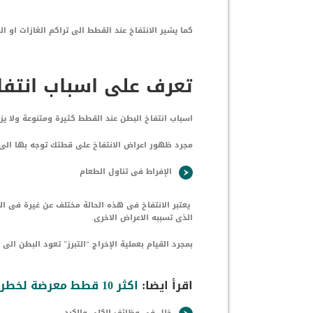
كما يشير الانتفاخ عند القطط الى تراكم الغازات او
تعرف على اسباب انتفا
اسباب انتفاخ البطن عند القطط كثيرة ومتنوعة ولا يزو
مجرد ظهور اعراض الانتفاخ على قطتك توجه بها الى
الإفراط فى تناول الطعام
يعتبر الانتفاخ فى هذه الحالة مختلف عن غيرة فى ال
الذى تسببه الاعراض الاخرى.
بمجرد القيام بعملية الإخراج “التبرز” تعود البطن الى 
اقرأ ايضا:
اكثر 10 قطط معرضة لخطر مرض السمنة .. هلى قطتك منهم ؟
خلل فى وظائف الكلى والكبد