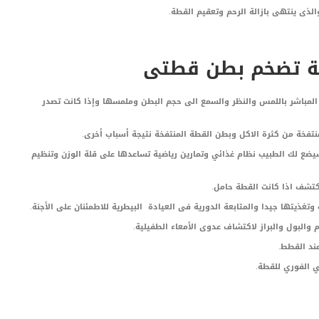
ى ينتهى بازالة الرحم وتعقيم القطة.
لة تضخم بطن قطتى
مباشر باللمس والنظر والسمع الى حجم البطن وملمسها وإذا كانت تصدر
نتفخة من كثرة الاكل وبطن القطة المنتفخة نتيجة أسباب أخرى.
يضع لك الطبيب نظام غذائي وتمارين رياضية تساعدها على قلة الوزن وتنظيم
تشف اذا كانت القطة حامل.
تغذيتها جيدا والمتابعة الدورية فى العيادة البيطرية للاطمئنان على الأجنة.
البول والبراز لاكتشاف عدوى الأمعاء الطفيلية.
عند القطط.
ي الفوري للقطة.