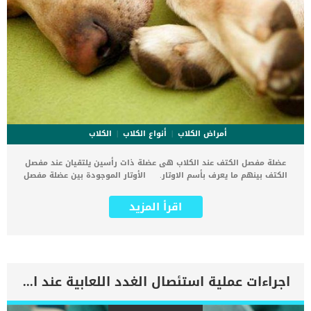
أمراض الكلاب
أنواع الكلاب
الكلاب
عضلة مفصل الكتف عند الكلاب هى عضلة ذات رأسين يلتقيان عند مفصل
الكتف بينهم ما يعرف بأسم الاوتار. الأوتار الموجودة بين عضلة مفصل
الكتف ذات الرأسين اهما المتحكمان في حركة وانحناءات الكتف خصوصا
فى السلالات الكبيرة من الكلاب التي تستخدم للصيد. يشيع تلف التهابات
اقرأ المزيد
عضلة مفصل الكتف عند الكلاب بين الكلاب المستخدمة للصيد والرياضة
نتيجة القفز والجري. كما تظهر هذه المشاكل في الكلاب نتيجة سوء
التغذية او نتيجة للمجهود العنيف الذي قد تبذله بشكل مفاجئ في المنزل
اذا لاحظت ان كلبك يعاني من العرج ويزداد مع عمل النشاط فمن الممكن
انه يعانى تلف عضلى مفصل الكتف. الاشاعات السينية على الكتف عند
الكلاب هى الوسيلة المؤكد لهذه الاصابة وغيرها من الاصابات التي تصيب
اجراءات عملية استئصال الغدد اللعابية عند القطط
عضلات وعظام الكلب. هناك إجراء جراحى يعرف باسم “Tenodesis” يهدف
لإصلاح الاوتار التالفة فى عضلة مفصل الكتف وانقاذ اكبر قدر ممكن قدرة