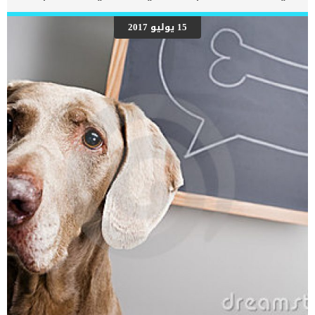
الحيوانات الأليفة إلى التخدير؟ صرح أطباء التخدير البيطري والخبراء أن
تخدير الحيوانات الأليفة يتطلب القيام ببعض الإجراءات والمحفزات التي
15 يوليو 2017
تحتاج إليها الحيوانات. فلا يمكن للطبيب البيطري القيام بالتخدير بشكل
مناسب إذا كان الحيوان الأليف غير قادر على الحركة أو إذا كان يقوم بمضغ
الأنابيب الطبية. لذلك تكون الطريقة الوحيدة التي تساعد على إجراء
العملية الجراحية ومنع الحيوانات من مضغ الأنابيب الطبية هي التخدير،
حتى تكون الحيوانات فاقدة للوعي تمامًا. للتخدير في العمليات الجراحية
للقطط والكلاب فوائد كثيرة… يقلل […]