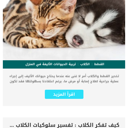
القطط
الكلاب
تربية الحيوانات الأليفة في المنزل
تخدير القطط والكلاب أمر لا غنى عنه عندما يحتاج حيوانك الأليف إلى إجراء
عملية جراحية لعلاج إصابة أو مرض ما، برغم اعتقادنا بسهولتها فقد تكون
هذه التجربة قاسية عليه للغاية. يخاف الكثير من أصحاب الحيوانات الأليفة
على صحة الحيوان الأليف، ومن على تأثير العملية الجراحية عليه وهنا يلجأ
اقرأ المزيد
كل منهم إلى التخدير. يعتبر تخدير القطط والكلاب بالنسبة إليهم هو الحل
الأمثل لإجراء العملية الجراحية بسهولة وبدون ألم، ولكنهم أحيانا لا
يدركون جيدًا المخاطر التي من الممكن أن يسببها التخدير للحيوانات
الأليفة. هناك بعض المخاطر التي يجب علينا وضعها في الاعتبار لضمان
نجاح العملية الجراحية للحيوانات، دون إصابتهم بالأمراض والمشاكل
الصحية المختلفة. لذلك نقدم لكم بعض المخاطر والأسئلة التي يجب عليك
كيف تفكر الكلاب : تفسير سلوكيات الكلاب الغريبة
طرحها على طبيبك البيطري قبل إجراء العملية الجراحية. ‎ لماذا تحتاج