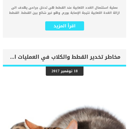
عملية استئصال الغدد اللعابية عند القطط هى تدخل جراحى يهدف الى
ازالة الغدة اللعابية نتيجة الإصابة بورم, وهو غير شائع بين القطط. القطط
لديها أربعة أزواج رئيسية من الغدد اللعابية التي تنتج اللعاب للحفاظ على
رطوبة الفم والمساعدة في مضغ الطعام وابتلاعه. احيانا تصاب الغدة
اقرأ المزيد
اللعابية بانسداد فتفقد قدرتها على إفراز اللعاب وتعرف هذه الإصابة
بأسم “sialocoele develops”. اقرأ ايضا: التهاب مفصل الفك عند القطط
“الاسباب والعلاج” كما يمكن ان تكون الإصابة كبيرة جدا فتصيب جميع
الغدد والأنسجة المحيطة به, والشائع بين القطط هو غد الفك السفلى.
إصابة غدد الفك السفلى تسبب التورم وانزعاج شديد للقطة. كما ان هناك
اصابة معينة تعمل على انحراف اللسان وانتفاخ عين القطة. الغدد اللعابية
مخاطر تخدير القطط والكلاب في العمليات الجراحية
متزاوجة, واحدة على اليسار واحدة على اليمين. لكن الغدة الأكثر إصابة
هي الغدة اللعابية الفك السفلي التي تقع في زاوية الفك السفلي عند
القطة. اجراءات عملية استئصال الغدد اللعابية عند القطط يجب ان يحدد
18 نوفمبر 2017
الطبيب بكل دقة مكان الاصابة بالتحديد.يتم وضع القطة مستلقية على
ظهرها وامدادها بالتخدير الكلي.تم تحديد هذه العملية بناء على ايجابية
الفحوصات التى أثبتت عدم وجود اى عوائق صحية او مضاعفات جسدية
تصيب القطة نتيجة التخدير.بناء على موعد العملية سيوصيك الطبيب
البيطرى بصيام قطتك فى الليلة التى تسبق العملية الجراحية حتى لا
تتفاعل محتويات المعدة مع تأثر […]