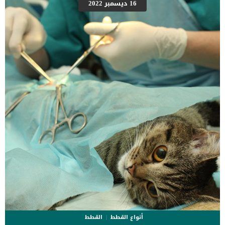
الكلب على الحركة. إجراءات عملية تلف عضلة مفصل الكتف عند الكلاب
16 ديسمبر 2022
تتطلب هذه العملية وضع الكلب تحت التخدير الكلى. فى بداية الامر يجب
عمل بعض تحاليل البول والدم لاكتشاف قدرة الكلب الصحية على تحمل
التخدير الكلى.الأشعات السينية والتصوير بالموجات بامكانه تحديد مكان
التلف وشدته فى كتف الكلب.سيطلب منك الطبيب البيطري منع الأكل
والشرب عن كلبك فى الليلة التى تسبق العملية.سيقوم الطبيب البيطرى
بحلاقة الكتف المصاب […]
أنواع القطط
القطط