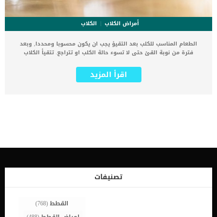
أمراض الكلاب
الكلاب
الطعام المناسب للكلب بعد التقيؤ يجب ان يكون محسوبا ومحددا, وبعد
فترة من نوبة القئ حتى لا تسوء حالة الكلب او تتراجع. تتقيأ الكلاب
لاسباب عديدة, والتى تتراوح من البسيط الى الشديد الذى يهدد الحياة.
يعتقد البعض ان الكلب يكون بحاجة ملحة الى الطعام بعد القئ مباشرة
اقرأ المزيد
وهذا اعتقاد خاطئ. عندما يتقيأ الكلب وبمجرد أن يكون في طريقه إلى
الشفاء ، فسوف تتساءل عما يجب أن تطعمه حتى لا يبدأ في التقيؤ مرة
أخرى. فى هذا المقال سنطلعك على الطعام المناسب للكلب بعد التقيؤ
وما هى الحالات التى تحتم عليك التوجه السريع الى العيادة البيطرية. اقرا
ايضا:التقيؤ الاصفر عند الكلاب هل يجب أن تطعم كلبًا بعد أن يتقيأ ؟ الإجابة
المختصرة هي لا ، سواء كانت حالة طارئة أم لا. ما هى حالات القئ
الطارئة التى يتعرض لها الكلب ؟ الحالات الطارئة للقئ عند الكلاب هى
التى تستدعى التوجه باقصى سرعة الى العيادة البيطرية سواء كان بسبب
القئ او بسبب عوامل اخرى يمكن ان يسببها القئ. _إذا كان كلبك صغيرًا
جدًا أو كبيرًا في السن ، أو يعاني من مشكلة صحية قد تجعله عرضة بشكل
خاص للجفاف _ان يتقيأ الكلب اكثر من 3 مرات على مدار الـ 24 ساعة _القئ
الجاف _الضعف او الارتباك _مصاحبة الاسهال الشديد. هذه الحالات
تصنيفات
الطارئة […]
القطط
(768)