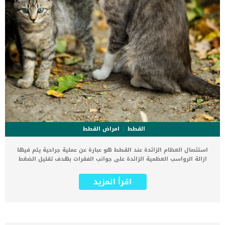
القطط
امراض القطط
استئصال العظام الزائدة عند القطط هو عبارة عن عملية جراحية يتم فيها
ازالة الرواسب العظمية الزائدة على جوانب الفقرات بهدف تقليل الضغط
الواقع على الأعصاب الشوكية. عملية استئصال العظام الزائدة عند القطط
نادرة الحدوث لانها دقيقة وخطيرة جدا. كما ان هذه العملية تعتبر الملاذ
اقرأ المزيد
الأخير الذي يلجأ إليه الطبيب البيطرى عندما تفشل جميع خطط العلاج فى
ازالة الألم الشديد عن قطتك. اقرأ ايضا: كيفية تهدئة القطط في موسم
التزاوج في 5 خطوات خطوات استئصال العظام الزائدة عند القطط بعد
عمل الإشاعات المقطعية والتصوير بالموجات فوق الكهرومغناطيسية
والتأكد من ان التدخل الجراحى لاستئصال الرواسب العظمية الزائدة هو