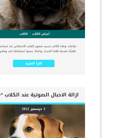
أمراض الكلاب
الكلاب
علامات وفاة الكلب بسبب قصور القلب الاحتقانى قد تساع
تهيأة نفسك لهذا الحدث, واتخاذ جميع احتياطتك انت وباقى
الاسرة. يعتبر مرض قصور القلب الاحتقانى من اخطر الحالات 
التى يمكن ان يتعرض لها جميع الكائنات الحية بما فى ذلك 
اقرأ المزيد
والقطط. كما ان القلب يعتبر عضوا رئيسيا فى جسم الكلاب
قصور به يعتبر قصور فى باقى اجزاء الجسم. يحدث قصور ا
الاحتقاني (CHF) عندما يكون القلب غير قادر على ضخ الدم
في جميع أنحاء الجسم. ينتج عن ذلك عودة الدم إلى الرئتين 
السوائل في تجاويف الجسم ، مما يقيد القلب والرئتين ويم
الأكسجين الكافي في جميع أنحاء الجسم. اقرا ايضا: اعراض و
تضخم القلب عند الكلاب فى هذا المقال سنطلعك على بعض ا
التي تشير إلى أن كلبك قد اقترب من مرحلة يحتافيها إلى 
المسنين أو قد تفكر في القتل الرحيم. يمكننا اختصار هذه ا
3 ديسمبر 2022
على شكل مجموعة من المراحل التى يتدرجها الكلب الى ان 
النهاية. اهم علامات وفاة الكلاب بسبب قصور القلب الاحتقا
ذكرنا ستكون هذه العلامات عبارة عن مراحل متدرجة الى ال
الاخيرة وهى الوفاة. _المرحلة الاولى, تظهر ان الكلب معر
الإصابة بسرطان القلب ، ولكن ليس لديه أعراض ولا تغيير
القلب. _المرحلة الثانية,يعاني الكلب […]