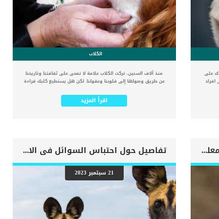
الكلاب
دك على
منذ آلاف السنين، تركت الكلاب علامة لا تمحى على ثقافتنا وتاريخنا
 افراد
عن طريق وصولها إلى قلوبنا وعقولنا. لكن هل يستطيع كلبك قراءة
المرضية
افكارك أصبح رفاقنا الكلاب أكثر من مجرد حيوانات أليفة، فهي من
الكلاب
الأسرة. يبدو أنهم يريدون أن يريحونا عندما نكون حزينين، ويحموننا
اقرأ المزيد
, واى
عندما نكون خائفين، ويلعبون معنا عندما نكون سعداء. ويقضون بقية
لقلب
وقتهم بجانبنا، وهم على استعداد للاستجابة لأي عاطفة أو موقف
 بشكل كافٍ
قد نواجه. لكن يبقى السؤال: هل يستطيع كلبك قراءة افكارك؟ متى
وتراكم
بدأ الإنسان في مصادقة الكلاب واستئناسها ؟ ليس من المستغرب أن
نع تدفق
الكلاب كانت من بين الحيوانات الأولى التي استأنسها الإنسان؛ يصعب
علامات
تحديد وقت ذلك بالضبط. اعتمادًا على ما أتت به الأبحاث، قد يكون
ازالة الاحبال الصوتية عند الكلاب “معلومات ستدهشك”
تفاصيل حول احتباس السوائل فى الانسجة عند الكلاب
لعلامات
الاستئناس حدث قبل 15،000 أو 20،000 أو أكثر من 30،000 عام. كانت
رعاية
أولى الكلاب المستأنسة شبيهة بالذئاب، ولكنها تطورت في النهاية
لعلامات
إلى السلالات الحالية من خلال الاستئناس وتربية هادفة. لقد اكتُشفت
21 سبتمبر 2023
يصل الى
عظام كلاب (دون البقايا التي تخص الذئاب بشكل واضح) في جميع
نى كما
أنحاء آسيا وأوروبا، مما يشير إلى أن العيش مع الكلاب جنبًا إلى جنب
مرحلة
كان منتشرًا في جميع أنحاء العالم. ومن الواضح أن هذا الاستئناس
ض لخطر
كان مفيدا للكلاب والبشرية. وقد شاركت الكلاب، بصفتها حيوانات
ات في
تعيش في قطيع، في نظام هرمي اجتماعي منذ البداية، مما أتاح لها
التكيف بشكل جيد مع المجتمع البشري. […]