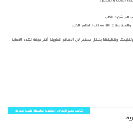
لجزء التالف و تطهيره
ب الم شديد للكلب
الفيتامينات اللازمة لقوة اظافر الكلب..
قليمها وتنظيفها بشكل مستمر لان الاظافر الطويلة أكثر عرضة لهذه الاصابة
LinkedIn
Red
Pi
شاهد جميع المقالات المكتوبة بواسطة طبيبة بيطرية