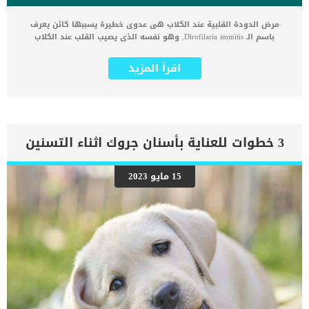
مرض الدودة القلبية عند الكلاب هى عدوى خطيرة يسببها كائن يعرف
باسم الـ Dirofilaria immitis, وهو نفسه الذى يصيب القلب عند الكلاب
والقطط والقوارض. الـ Dirofilaria immitis هى دودة كبيرة يصل طولها إلى
قدم أو أكثر ، وعندما تكمل دورة حياتها التي تستغرق حوالي ستة إلى
اقرأ المزيد
سبعة أشهر ، ينتهي بها الأمر في القلب والأوعية الرئوية ، حيث يمكنها
العيش لعدة سنوات أخرى . يمكننا تعريف خطورة هذه الحالة بأنها انسداد
القلب بالديدان ، مما يقلل الدم الذي يمكن أن يدفع إلى باقي الجسم ،
ويمكن أن ينتج عن ذلك قصور في القلب. اقرأ ايضا: كيفية وقاية جروك من
الاصابة بالدودة القلبية تؤثر هذه العدوى على الجهاز التنفسى وقدرة
الكلب على الحركة والجرى والقفز. اعراض مرض الدودة القلبية عند الكلاب
3 خطوات للعناية بأسنان جروك اثناء التسنين
كلما تأخرت الحالة واصبحت خطيرة كلما تسبب ذلك فى اعراض اكثر خطورة.
سعال خمول العصبية انهيار الموت المفاجئ فقدان الوزن صعوبة التنفس
اللهاث المفرط قصور القلب الأيمن الاستسقاءتراكم السوائل في البطن
15 مايو 2023
اقرا ايضا: النوبات القلبية عند الكلاب وكيفية التعامل معها تشخيص
الطبيب البيطرى لحالة الكلب يجب اختبار الكلاب البالغة من العمر 7 أشهر
فما فوق لمرض الدودة القلبية سنويًا على الأقل فى الكشف الدورى فى
العيادة البيطرية. الطريقة الأكثر استخدامًا لتشخيص مرض الدودة القلبية
هي اختبار المواد المستضادة المستضدات عبارة […]