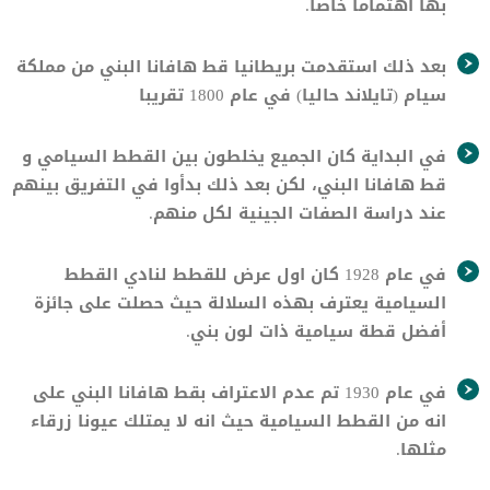
بها اهتماما خاصا.
بعد ذلك استقدمت بريطانيا قط هافانا البني من مملكة
سيام (تايلاند حاليا) في عام 1800 تقريبا
في البداية كان الجميع يخلطون بين القطط السيامي و
قط هافانا البني، لكن بعد ذلك بدأوا في التفريق بينهم
عند دراسة الصفات الجينية لكل منهم.
في عام 1928 كان اول عرض للقطط لنادي القطط
السيامية يعترف بهذه السلالة حيث حصلت على جائزة
أفضل قطة سيامية ذات لون بني.
في عام 1930 تم عدم الاعتراف بقط هافانا البني على
انه من القطط السيامية حيث انه لا يمتلك عيونا زرقاء
مثلها.