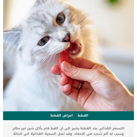
الوفاة. _المرحلة الاولى, تظهر ان الكلب معرض لخطر الإصابة بسرطان
القلب ، ولكن ليس لديه أعراض ولا تغييرات في القلب. _المرحلة
الثانية,يعاني الكلب […]
القطط
امراض القطط
التسمم الغذائى عند القطط يشير الى ان القط قام بأكل شئ غير صالح
وسبب له ألم شديد فى الامعاء, وقد تصل السمية الغذائية الى الحالة