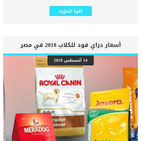
الخطيرة التى تهدد حياة القط. كما يعتبر التسمم الغذائى عند القطط من
الأمراض النادرة والخطيرة التي تسبب الشلل وتتعلق بتناول اللحوم النيئة
اقرأ المزيد
والاشياء الفاسدة. تبدا علامات هذا التسمم بدءًا من الساقين الخلفية
وصاعدًا إلى الجذع والساقين الأمامية والرقبة ، يليه شلل في جميع
الأطراف الأربعة. القطط دائما ما تحاول اخفاء شعورها بالألم , وتقاوم
بشكل عام التأثيرات الأكثر خطورة لهذا السم ، ولكن في بعض الحالات قد
تصاب بمرض شديد. اقرا ايضا: خطوات علاج تسمم القطط وعلامات التسمم
بالتفصيل تظهر الاعراض والعلامات المرتبطة بهذه الحالة في غضون
أسعار دراي فود للكلاب 2018 في مصر
ساعات قليلة إلى ستة أيام بعد تناول لحوم الحيوانات الفاسدة المصابة
بسم عصبي مُشكل مسبقًا من نوع Clostridium botulinum type C. تخضع
القطط للعلاج للتعافى من هذه المشكلة الصحية ولكن يزداد الامر خطورة
14 أغسطس 2018
كلما عانا القط المصاب من صعوبات التنفس. في الحالات الشديدة ، يمكن
أن يؤثر الشلل على القدرة على التنفس مما يؤدي إلى الموت. ما هى
علامات التسمم الغذائى عند القطط ؟ ضعف مفاجئ يبدأ في الرجلين
الخلفيتين ويصعد إلى الجذع والأرجل الأمامية والرقبةكما نلاحظ ضعف
شديد في جميع الأرجل الأربع أو شلل في الأطراف الأربعة […]