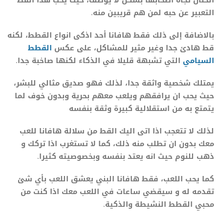
التعبير عن حبه لمن هم قريبين منه.
بالاضافة إلى ذلك فقط هافانا أحد اذكى انواع القطط، لكنه
قط هادئ جدا وغير مثير للمشاكل، على عكس
القطط
السيامي
التي تشبهة قليلا في الذكاء لكنها صاخبة جدا.
يمتلك شخصية واثقة جدا، لذلك فهو صديق مثالي للبشر،
حيث يحب ان يرافقهم ويلعب معهم بحرية وبدون خوف لما
يتمتع به من استقلالية كبيرة وثقة بنفسه
لذلك لا تتعجب اذا اتى اليك القط من سلالة هافانا للعب
معك بدون ان تطلب منه ذلك، كما لا تستغرب اذا تركك و
ذهب للنوم حيث انه يعتد بنفسه وبخصوصيته كثيرا.
كما يحب اللعب، فقط هافانا البني يعشق اللعب بأي شئ
تقدمه له و سيقضي ساعات في اللعب معك اذا كنت من
محبي القطط النشيطة والذكية.