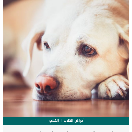
الصغيرة أسعار دراي فود للكلاب 2018 في مصر 1 – دراي فود رويال
كانون للكلاب دراي فود رويال كانون أو كما يسميه البعض رويال كانين
Royal Canin هو أحد أقدم وأشهر شركات الدراي فود والتي […]
أمراض الكلاب
الكلاب