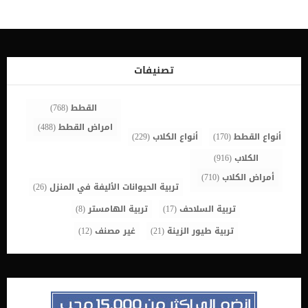
مجموعة كاملة من 28 سنًا. _تتساقط تلك الأسنان عندما يبلغ عمر الجراء ما
بين 4-7 أشهر ويتم استبدالها بـ 42 سنًا بالغًا. _يبدأ التسنين عندما تتحرك
الأسنان البالغة داخل الفك وتبدأ في الضغط على جذور أسنان الجرو
_تتوقف الجراء عن التسنين عندما تنفجر أسنان البالغين تمامًا ، في عمر 6-7
أشهر. اقرا ايضا: اضطراب مينا الاسنان عند الكلاب وعلاجه أليك 3 خطوات
للعناية بأسنان جروك اثناء التسنين 1_ حاول ان تحمى منزلك من كل شئ
تصنيفات
قابل للمضغ او الكسر او التدمير. تأكد من […]
القطط
(768)
امراض القطط
(488)
أنواع القطط
(170)
أنواع الكلاب
(229)
الكلاب
(916)
أمراض الكلاب
(710)
تربية الحيوانات الأليفة في المنزل
(26)
تربية السلاحف
(17)
تربية الهامستر
(8)
تربية طيور الزينة
(21)
غير مصنف
(12)