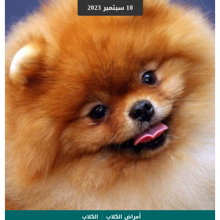
صعوبة العثور على طبق الطعام او الليتر بوكس الاسباب الكامنة خلف
10 سبتمبر 2023
اعتام عدسة العين عند القطط السبب الأكثر شيوعًا لإعتام عدسة العين في
القطط هو التهاب القزحية المزمن وهو التهاب داخل العين يمكن أن ينتج
عن عدوى أو مرض أو صدمة. اقرا ايضا: ضمور قرنية العين الوراثى عند
القطط كما قد تزيد أمراض مثل سرطان […]
أمراض الكلاب
الكلاب