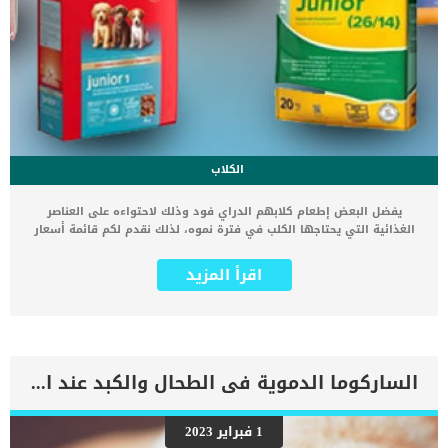
الكلاب
يفضل البعض إطعام كلابهم الدراي فود وذلك لاحتواءه على العناصر
الغذائية التي يحتاجها الكلب في فترة نموه، لذلك نقدم لكم قائمة أسعار
دراي فود للكلاب 2018 في مصر هل دراي فود الكلاب هو الاختيار الأمثل
في التغذية ؟ الدراي فود للكلاب من الأنواع المعروفة والموثوق بها
اقرأ المزيد
يحتوي على العناصر الغذائية والمعادن والبروتينات بكميات مناسبة لنمو
كلبك، لذلك قد يكون هو الاختيار الأمثل من ناحية التغذية وكذلك من
ناحية السعر. لكن ذلك لا يمنع من تنويع مصادر الطعام لكلبك. فعليك دائما
أن تقدم وجبات الطعام المطبوخة في المنزل من وقت لآخر حتى يستفيد
كلبك من هذا التنوع ويعيش في صحة وحيوية تامة. في هذا المقال
سنقدم لك قائمة أسعار دراي فود الكلاب في مصر لعام 2018. هذه
الساركوما الدموية فى الطحال والكبد عند الكلاب
الأسعار لمجموعة من الدراي فود الأشهر في مصر والأكثر استخداما بين
مربي ومحبي الكلاب اقرأ: 6 أمراض خطيرة تصيب الكلاب .. تعرف عليها
طريقة عمل اكل مجفف للكلاب : مكونات الدراي فود للكلاب هل يسبب
1 فبراير 2023
دراي فود الكلاب مشاكل الأسنان ؟ كيف تختار أفضل دراي فود للكلاب