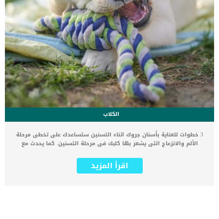
الكلاب
3 خطوات للعناية بأسنان جروك اثناء التسنين ستساعدك على تخطى مرحلة
الألم والانزعاج التى يشعر بها كلبك فى مرحلة التسنين. كما يحدث مع
اطفال البشر تماما, فان التسنين واندلاع الاسنان متربط ارتباطا وثيقا
بالألم المصاحب لفرط العض والبكاء. يمكن أن تكون العملية مؤلمة ومن
اقرأ المزيد
المعروف أن أطفال التسنين يكونون منزعجين ومهتمين بالمضغ ويمكن أن
يصابوا بحمى خفيفة خلال هذه المرحلة. اقرا ايضا: ما هى الاسنان
المحتجزة عند الكلاب ؟ قبل تقديم اهم 3 خطوات للعناية بأسنان جروك اثناء
التسنين سنقدم لك المعلوماتك الشامل عن تبديل الاسنان اللبنية بالبالغة.
متى تبدأ الجراء فى التسنين ؟ _تولد الجراء بلا أسنان ، لكن أسنانها اللبنية
تبدأ في الظهور في عمر 3 أسابيع. _عند عمر الـ 8 أسابيع ، يكون لديهم