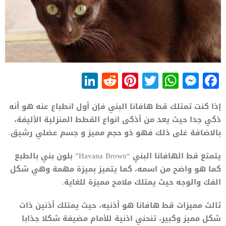
LinkedIn
Reddit
Pinterest
WhatsApp
Twitter
Messenger
Facebook
إذا كنت تمتلك قط هافانا البني فإن أول انطباع عنه هو أنه
ذكي جدا حيث يعد من أذكى انواع القطط المنزلية الأليفة،
بالاضافة غلى ذلك فهو ذو حجم مميز و جسم عضلي رشيق.
يتمتع قط الهافانا البني “Havana Brown” بلون بني بالطبع
كما هو واضح من اسمه، كما يتميز بميزة مهمة وهي شكل
الفك والوجه حيث يمتلك ملامح مميزة للغاية.
ثالث مميزات قط هافانا هو أذنيه، حيث يمتلك أذنين ذات
شكل مميز وكبير، تنحني اذنية للأمام مضيفة شكلا جذابا