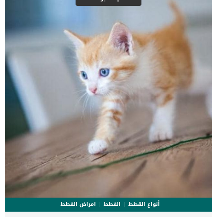
شكل لتدل على الحالة الصحية السيئة عند الكلب _وجع بطن _ انتفاخ البطن
_ فقدان الشهية _قلة الوزن _ غثيان _ القيء _ الخمول _ اكتئاب _ دم في
البول يكتشف معظم الأطباء البيطريين أورام الكلى عن طريق الشعور
الجسدي بوجود كلية متضخمة أو شديدة الصلابة أثناء الفحص السنوي
الروتيني. اقرأ ايضا: كلبى يعانى […]
أنواع القطط
القطط
امراض القطط