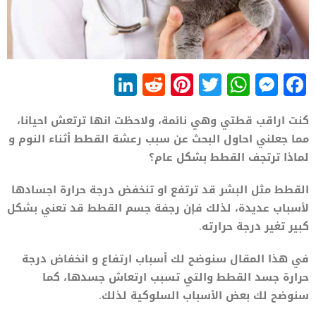
LinkedIn
Reddit
Pinterest
WhatsApp
Twitter
Messenger
Facebook
كنت اراقب قطتي وهي نائمة، ولاحظت انها ترتعش احيانا،
مما جعلني احاول البحث عن سبب رعشة القطط أثناء النوم و
لماذا ترتجف القطط بشكل عام؟
القطط مثل البشر قد ترتفع او تنخفض درجة حرارة اجسادها
لأسباب عديدة، لذلك فإن رجفة جسم القطط قد تعني بشكل
كبير تغير درجة حرارته.
في هذا المقال سنوضح لك أسباب ارتفاع و انخفاض درجة
حرارة جسد القطط والتي تسبب ارتعاش جسدها، كما
سنوضح لك بعض الأسباب السلوكية لذلك.