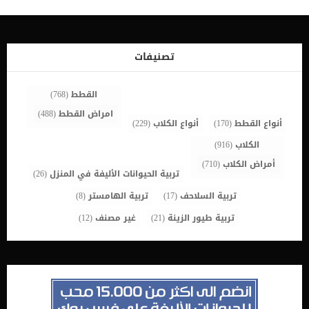
البطن والغثيان. تمتلك معظم الحيوانات أجسامًا مضادة تحارب البكتيريا
بشكل فعال وتزيلها من الجسم, وبالرغم من ذلك فان الاسهال البكتيريى
منتشر بين الكلاب اكثر من القطط. اعراض الاسهال البكتيرية عند القطط
إسهال مصحوب بمخاط لامع على سطحه كميات صغيرة من الدم براز صغير
وهزيل قد يحتوي على كمية كبيرة من البراز المائي اجهاد اثناء التبرز
تصنيفات
زيادة وتيرة التغوط القيء (في بعض الأحيان) الشعور بعدم الراحة في
البطن مقاومة للمس في منطقة البطن انتفاخ البطن غازاتحمى اقرأ ايضا:
[…]
القطط
(768)
امراض القطط
(488)
أنواع القطط
(170)
أنواع الكلاب
(229)
الكلاب
(916)
أمراض الكلاب
(710)
تربية الحيوانات الأليفة في المنزل
(26)
تربية السلاحف
(17)
تربية الهامستر
(8)
تربية طيور الزينة
(21)
غير مصنف
(12)