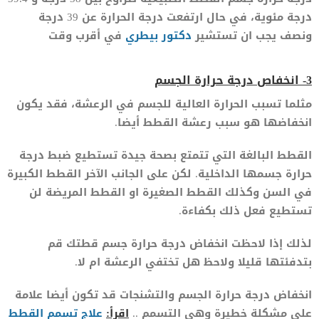
درجة مئوية، في حال ارتفعت درجة الحرارة عن 39 درجة
ونصف يجب ان تستشير
دكتور بيطري
في أقرب وقت
3- انخفاص درجة حرارة الجسم
مثلما تسبب الحرارة العالية للجسم في الرعشة، فقد يكون
انخفاضها هو سبب رعشة القطط أيضا.
القطط البالغة التي تتمتع بصحة جيدة تستطيع ضبط درجة
حرارة جسمها الداخلية. لكن على الجانب الآخر القطط الكبيرة
في السن وكذلك القطط الصغيرة او القطط المريضة لن
تستطيع فعل ذلك بكفاءة.
لذلك إذا لاحظت انخفاض درجة حرارة جسم قطتك قم
بتدفئتها قليلا ولاحظ هل تختفي الرعشة ام لا.
انخفاض درجة حرارة الجسم والتشنجات قد تكون أيضا علامة
على مشكلة خطيرة وهي التسمم ..
اقرأ:
علاج تسمم القطط