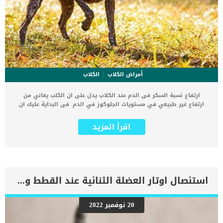
أمراض الكلاب
الكلاب
ارتفاع نسبة السكر فى الدم عند الكلاب يدل على ان الكلب يعاني من
ارتفاع غير طبيعي في مستويات الجلوكوز في الدم. فى البداية عليك ان
تعرف ما هو الجلوكوز وما هى وظيفته فى جسم الكلب. يعتبر الجلوكوز ،
وهو سكر كربوهيدرات مكون يدور في الدم ومصدرًا رئيسيًا للطاقة للجسم
اقرأ المزيد
، وتتراوح مستوياته الطبيعية بين 75-120 مجم. يلعب الأنسولين الذى ينتجه
البنكرياس دورا هاما فى ثبات نسبة السكر فى الدم حيث يتم اطلاقه في
مجرى الدم عندما ترتفع مستويات الجلوكوز ويلعب دورًا رئيسيًا في الحفاظ
على مستويات السكر الطبيعية. كما تؤدي المستويات المنخفضة أو النقص
المطلق للأنسولين إلى ارتفاع غير طبيعي في مستويات السكر في الدم.
قد تكون بعض أسباب ارتفاع السكر في الدم هي التهاب البنكرياس ، وما
استئصال اوتار العضلة الثنائية عند القطط ودوافعها
ينتج عن ذلك من عدم القدرة على إنتاج الأنسولين, بالاضافة الى العديد من
الاسباب الاخرى الذى سنقدمها لك فى هذا المقال. الكلاب المسنة وكلاب
منتصف العمر تعتبر اكثر عرضه للاصابة بارتفاع نسبة السكر فى الدم. كما
20 نوفمبر 2022
انها يمكن ان تصيب الكلاب من اى سلالة ولكنها تشيع بين السلالات
صغيرة الحجم. اعراض وعلامات ارتفاع نسبة السكر فى الدم عند الكلاب قد