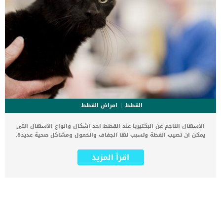
القطط
امراض القطط
الاسهال الناجم عن البكتيريا عند القطط احد اشكال وانواع الاسهال التى
يمكن ان تصيب القطة وتسبب لها الجفاف والخمول ومشاكل صحية عديدة.
البكتيريا المتسببة فىا لاسهال الذى سنطلعك عليه فى هذا المقال تعرف
باسم بكتيريا كلوستريديوم بيرفرنجنز. بكتيريا كلوستريديوم بيرفرنجنز هي
اقرأ المزيد
بكتيريا طبيعية توجد في البيئة ، تسكن عادة النباتات المتحللة والرواسب
البحرية ، وكذلك اللحوم والدواجن النيئة أو المطبوخة بشكل غير صحيح.
عندما يتم العثور على مستويات عالية بشكل غير طبيعي من هذه البكتيريا
في الأمعاء ، يمكن أن يؤدي إلى تسمم معوي. الاسهال على اللاغم من انه
متوقف على مشكلة اساسية اخرى اى انه عرض او علامه الا انه مرتبط
ببعض العلامات. اقر اايضا: مقال شامل حول الاسهال عند القطط تستمر
الأعراض عادة لمدة أسبوع في الحالات الحادة وتشمل الإسهال وآلام