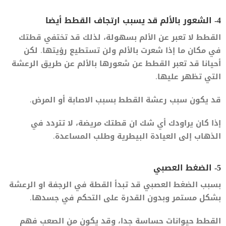
4- الشعور بالألم قد يسبب ارتجاف القطط أيضا
القطط لا تعبر عن الألم بسهولة، لذلك قد تختفي قطتك
في مكان ما إذا شعرت بالألم ولن تستطيع رؤيتها. لكن
أحيانا قد تعبر القطط عن شعورها بالألم عن طريق الرعشة
التي تظهر عليها.
قد يكون سبب رعشة القطط بسبب الاصابة أو المرض.
إذا كان يراودك أي شك ان قطتك مريضة، لا تتردد في
الذهاب إلى العيادة البيطرية وطلب المساعدة.
5- الضغط العصبي
بسبب الضغط العصبي قد تبدأ القطة في الرجفة او الرعشة
بشكل مستمر وبدون القدرة على التحكم في جسدها.
القطط حيوانات حساسة جدا، وقد يكون من الصعب فهم