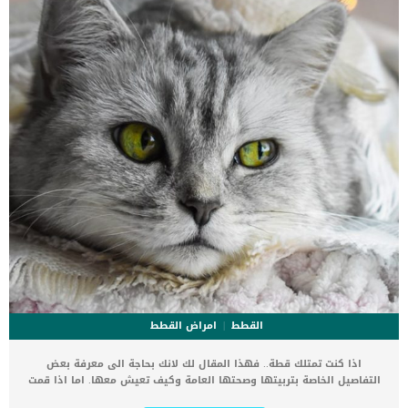
الثانية,يعاني الكلب […]
القطط
امراض القطط
اذا كنت تمتلك قطة.. فهذا المقال لك لانك بحاجة الى معرفة بعض
التفاصيل الخاصة بتربيتها وصحتها العامة وكيف تعيش معها. اما اذا قمت
لتوك بتبنى قطة جديدة فدعنا نخبرك ان ستعيش حياة لطيفة مع كائن