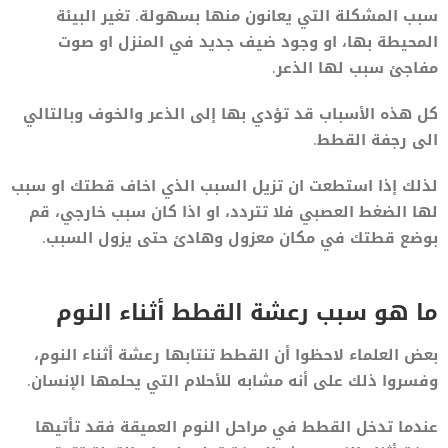
سبب المشكلة التي يعانون منها بسهولة. تغير البيئة
المحيطة بها، او وجود ضيف جديد في المنزل او صوت
مفاجئ سبب لها الذعر.
كل هذه الأسباب قد تؤدي بها إلى الذعر والخوف وبالتالي
الى رجفة القطط.
لذلك إذا استطعت ان تزيل السبب الذي اخاف قطتك او سبب
لها الضغط العصبي فلا تتردد، او اذا كان سبب خارجي، قم
بوضع قطتك في مكان معزول وهادئ حتى يزول السبب.
ما هو سبب رعشة القطط أثناء النوم
بعض العلماء لاحظوا أن القطط تنتابها رعشة أثناء النوم،
وفسروا ذلك على أنه مشابه للأحلام التي يحلمها الإنسان.
عندما تدخل القطط في مراحل النوم العميقة فقد تأتيها