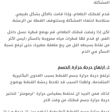
المشكلة.
قدم لقطتك الطعام، وإذا قامت بالاكل بشكل طبيعي
ستلاحظ اختفاء المشكلة وستتوقف القطة عن الرعشة.
لكن إذا رفضت قطتك الطعام، قم بوضع قطرة عسل داخل
الفم، او قدم لها قطرات مياه ممزوجة بالسكر (ليس اكثر
من نقاط بسيطه اقل من ربع ملعقة صغيرة) حتى ترفع نسبة
السكر في الدم.
2- ارتفاع درجة حرارة الجسم
ترتفع درجة حرارة جسم القطط بسبب العدوى البكتيرية
المتقدمة، ولهذا السبب قد تلاحظ رعشة القطط بوضوح.
لذلك فمن الجيد ان تحتفظ بمقياس حرارة “ترمومتر” لتختبر
درجة حرارة جسم قطتك من وقت لآخر.
درجة حرارة جسم القطط الطبيعية تتراوح بين 38 درجة و 39.4