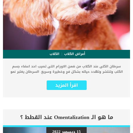
أمراض الكلاب
الكلاب
سرطان الكلى عند الكلاب من ضمن الاورام التى تصيب احد اعضاء جسم
الكلب وتنتشر وتهدد حياته بشكل فج وخطيرة وسريع. السرطان يعتبر نمو
فى الجسم غير مرغوب فيه يصيب الجسم المصاب بخلل تدريجى حتى الموت
تماما. يعتبر سرطان الكلى عند الكلاب مثل جميع انواع الاورام السرطانية
اقرأ المزيد
التى لا يمكننا ايجاد سبب حقيقى يكمن خلفها. تمتلك الكلاب كليتين تقعان
فوق المثانة مباشرةً، وبالقرب من العمود الفقري وفي منتصف الظهر.
اقرا ايضا: خطورة التهاب كبيبات الكلى عند الكلاب تعتمد الكلاب على
المكلى وسيلة للمساعدة في التحكم في ضغط الدم، وتصفية الفضلات من
الدم، والحفاظ على توازن العناصر الغذائية في الدم، وزيادة إنتاج خلايا
الدم الحمراء. كما يمكن للكلى والأنسجة المحيطة بها أن تصاب بالسرطان،
ما هو الـ Omentalization عند القطط ؟
بما في ذلك السرطانات التي تتطور في الكلى (الأولية) أو السرطانات
التي تنتقل من مواقع أخرى وتتطور في الكلى (النقيلي). علامات سرطان
الكلى عند الكلاب ستظهر علامات سرطان الكلى عند الكلاب فى اكثر من
15 ديسمبر 2022