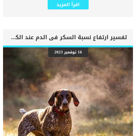
جديد سيضفى على حياتك نوعا اخر من الاستمتاع. كما تعد إضافة قطة
اقرأ المزيد
جديدة لعائلتك أمرًا ممتعًا للغاية ، ولكنها أيضًا مسؤولية كبيرة. اقرأ ايضا:
خطوات تعديل النظام الغذائى عند القطط القطة الصغيرة تحتاج الى رعاية
واهتمام اكثر من القطط البالغة او القطط الكبيرة لانها تكون فى مراحل
التكوين والنمو. اذا كنت تمتلك قطة.. فهذا المقال لك وعليك ان تستكمله
حتى نهايته. خطوات الاهتمام بالقطة الصغيرة الخطوة الاولى هى
التطعيمات, والتى تعتبر من اهم الخطوات العلاجية او الوقائية التى
تفسير ارتفاع نسبة السكر فى الدم عند الكلاب
يحتاجها جميع الكائنات الحية بما فى ذلك القطط. بعض الأمراض المعدية
قاتلة ، ويمكن للتطعيمات حماية قطتك من العديد من هذه الأمراض. كما
يجب أن تُعطى كسلسلة من الحقن على فترات زمنية محددة ، لذلك من
16 نوفمبر 2023
الضروري أن تكون في الوقت المحدد للتطعيمات المجدولة لقطتك. بمجرد
ان تمتلك قطتك الجديدة توجه بها الى العيادة البيطرية لمعرفة جدول
التطعيمات. كما تبدأ التطعيمات في عمر 6-8 أسابيع وتتكرر كل 3-4 أسابيع
حتى يبلغ القط الصغير 4 أشهر من العمر. هناك نوعان من التطعيمات,
الاساسية والثانوية, وجميعهم مهمان للغاية لقطتك. […]