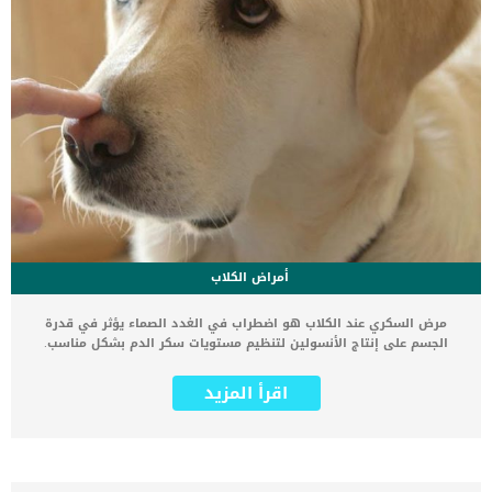
أمراض الكلاب
مرض السكري عند الكلاب هو اضطراب في الغدد الصماء يؤثر في قدرة
الجسم على إنتاج الأنسولين لتنظيم مستويات سكر الدم بشكل مناسب.
يؤثر هذا المرض في قدرة الجسم على الاستجابة للمستويات الطبيعية
للأنسولين. قد يؤثر ارتفاع نسبة السكر في الدم (نتيجة لمرض السكري) في
اقرأ المزيد
قدرة الجسم على العمل بشكل طبيعي. مما يؤدي إلى زيادة خطر حدوث
مشكلات أخرى، مثل: أمراض القلب والسكتة الدماغية وغيرها. وفقا لتقرير
مراكز مكافحة الأمراض البيطري الأمريكي فمرض السكر في الكلاب ليس
من الامراض الشائعة. برغم ذلك فقد أكد العديد من الاطباء البيطريين إن
السكري واحد من أكثر أمراض الغدد الصماء شيوعًا في الكلاب. في هذا