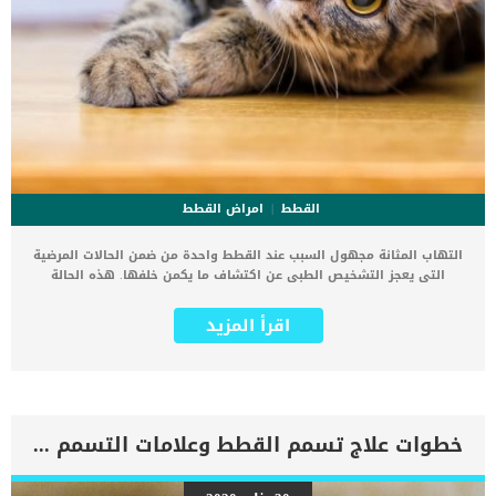
القطط
امراض القطط
التهاب المثانة مجهول السبب عند القطط واحدة من ضمن الحالات المرضية
التى يعجز التشخيص الطبى عن اكتشاف ما يكمن خلفها. هذه الحالة
المرضية تعرف باسم التهاب المثانة الخلالي السنوري أو FIC التهاب
المثانة مجهو السبب عند القطط نوع من أمراض المسالك البولية السنية
اقرأ المزيد
التي تسبب التهاب المثانة في القطط. كما ذكرنا انه يطلق على هذه
الحالة اسم التهاب المثانة الخلالى السنورى, و يشير مصطلح “الخلالي” إلى
موقع الالتهاب في النسيج الخلالي ، وهو المسافة بين الخلايا في المثانة
يؤدي هذا الالتهاب إلى زيادة سماكة جدار المثانة ، والتي يمكن رؤيتها
على الموجات فوق الصوتية أو أثناء تنظير المثانة. اقرأ ايضا: سرطان
المثانة عند القطط ” الاعراض والعلاج” كما ان هذه الحالة اذا تركت بدون
خطوات علاج تسمم القطط وعلامات التسمم بالتفصيل
علاج تتحول الى شديدة الخطورة وإذا أصبح الالتهاب شديدًا بدرجة كافية ،
فقد يتسبب في انسداد المسالك البولية. اعراض وعلامات التهاب المثانة
مجهول السبب عند القطط صعوبة التبول كثرة التبول التبول بكميات