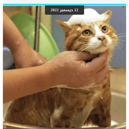
التسمم بالتفصيل كما تتعرض القطط أيضًا لمستويات سامة من أول أكسيد
الكربون عندما تكون محاصرة في مبنى يتعرض للحريق. مع الاسف سيؤدي
12 ديسمبر 2022
التعرض المطول لأول أكسيد الكربون إلى نقص الأكسجة في الدم والموت
في النهاية. علامات التسمم بأول اكسيد الكربون عند القطط اعتمادًا على
تركيز ومدة التعرض لأول أكسيد الكربون ، قد تكون الأعراض حادة
أوطفيفة النعاس الجلد الأحمر ضعف خمول دوخة النوبات حركات غير
منسقة صعوبة في التنفس الإجهاض في الحيوانات الحامل اكتئاب فقدان
السمع غيبوبة موت اقرا ايضا: […]