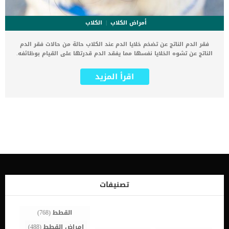
أمراض الكلاب
الكلاب
فقر الدم الناتج عن تضخم خلايا الدم عند الكلاب حالة من حالات فقر الدم
الناتج عن تشوه الخلايا نفسها مما يفقد الدم قدرتها على القيام بوظائفه.
في هذا المرض ، تفشل خلايا الدم الحمراء في الانقسام وتصبح كبيرة
بشكل غير طبيعي. كما تعاني خلايا الدم الحمراء من نقص في مادة الحمض
اقرأ المزيد
النووي الضرورية. تعرف خلايا الدم فى هذه الحالة باسم “الخلايا الكبيرة”,
حيث تتأثر خلايا الدم الحمراء بشكل رئيسي ، ولكن يمكن أيضًا أن تمر خلايا
الدم البيضاء والصفائح الدموية بتغييرات. اقرأ ايضا: ما هو فقر الدم
التجديدى عند الكلاب ؟ اثبتت الحالات التى تم تشخيصها بهذا النوع من
فقر الدم انه وراثى, كما انها لا تشيع بين الكلاب بشكل كبير. ترتبط هذه
الحالة بمجموعة من الاعراض وتتوقف على مجموعة من الاسباب سنتعرف
عليها من خلال هذا المقال. كما سنقدم لك خطوات الطبيب البيطرى فى
تشخيص الحالة وافضل الطرق العلاجية اعراض فقر الدم الناتج عن تضخم
خلايا الدم الحمراء فى الكلاب فقدان الشهية إسهال لون البشرة الشاحب
ضعف التهاب الفم واللسان اقرأ ايضا: فقر الدم في الكلاب (الأسباب
والأعراض والعلاج) الاسباب الكامنة خلف فقر الدم من الخلايا المتضخمة عند
الكلاب _نقص فيتامين ب 12 وحمض الفوليك _سرطان الدم _ اضطراب نخاع
تصنيفات
العظام _ علم الوراثة _الأدوية مثل العلاج الكيميائي تشخيص […]
القطط
(768)
امراض القطط
(488)