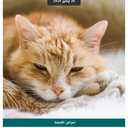
30 يناير 2020
صغيرة بشكل متكرر دم في البول التبول خارج الصندوقاللعق المفرط في
منطقة الأعضاء التناسلية البكاء والمواء أثناء التبول نقص الطاقة قلة
الشهية القيء الإسهال الانعزال كما ذكرنا ان هذه المشكلة الصحية ليس
لها سبب يمكن للطبيب البيطرى ان يعود اليه ليعالجه, اذا كيف يتم
التشخيص فى وجه نظرك ؟ اقرا ايضا: جراحة المثانة عند […]
امراض القطط