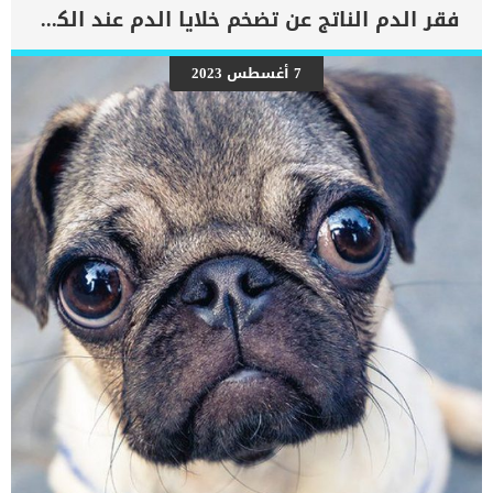
المقال سنوضح لك كل ما تريد معرفته عن مرض السكري عند الكلاب،
فقر الدم الناتج عن تضخم خلايا الدم عند الكلاب
وأسبابه، وعلاجه وما يمكن للمالك القيام به للوقاية من هذا المرض أعراض
مرض السكري عند الكلاب هناك العديد من العلامات التي تدل على اصابة
الكلب بمرض السكر، وهي قريبة الشبه بأعراض مضر السكر عند الانسان.
7 أغسطس 2023
هذه الاعراض تتمثل في: الشرب المفرط بكثرة .. اقرأ: أهمية شرب الماء
للكلاب التبول أكثر من اللازم الشهية المفتوحة دائما فقدان الوزن السريع
أو المفاجئ في المراحل المبكرة، قد لا تكون الأعراض شديدة، ولكن بمجرد
أن يصبح الكلب مصابا بمرض السكر الكامل، فستظهر الاعراض بوضوح.
تشمل الأعراض الأقل وضوحًا لمرض السكري: العدوى المتكررة، […]