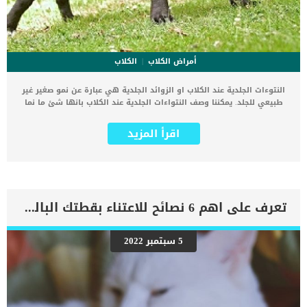
أمراض الكلاب
الكلاب
النتوءات الجلدية عند الكلاب او الزوائد الجلدية هي عبارة عن نمو صغير غير
طبيعي للجلد. يمكننا وصف النتواءات الجلدية عند الكلاب بانها شئ ما نما
بشكل مختلف عن الجلد الطبيعي وعادة ما يكون موجودًا على الصدر
والساقين والرقبة. اقرا ايضا: التهاب الجلد القاتل عند الكلاب.. تعرف عليه
اقرأ المزيد
لا تعتبر الزوائد الجلدية حالة طارئة ، ولكن يوصى دائمًا بفحصها من قبل
الطبيب البيطري الاستشارة الطبية فى العيادة البيطرية ستساعدك على
التخلص من هذه النتواءات الجلدية, خصوصا اذا كانت تزعج الكلب وتسبب له
الألم. كيف تبدو النتوءات الجلدية ؟ عادة لا يتم ملاحظة الزوائد او النتوءات
الجلدية حتى يتم الشعور بها أثناء مداعبة الكلب أو الاستحمام به. كما ان
النتواءات الجلدية عبارة عن قطع صغيرة جدًا من الجلد متصلة بهيكل صغير
تعرف على اهم 6 نصائح للاعتناء بقطتك البالغة
يشبه القصبة. عادة ما يكون حجمها بضعة ملليمترات فقط ، وهي قابلة
للحركة وليست مؤلمة. اقرأ ايضا: سرطان الجلد الخبيث عند الكلاب هل
يمكن ان تكون هذه النتواءات قراد ؟ قد يكون من الصعب تأكيد القراد ؛
5 سبتمبر 2022
إذا كنت لا تلاحظ وجود أرجل تمتد من الجسم ، فلا تحاول إزالتها دون أن
يصل إليها الطبيب البيطري أولاً. تأكد من مراقبة الزوائد الجلدية بحثًا عن
أي تغييرات ، وإذا لاحظت تغير النمو أو زيادة حجمه أو رأيت الكثير منها
على جسم كلبك […]