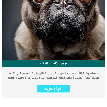
أمراض الكلاب
الكلاب
علامات وفاة الكلب بسبب قصور القلب الاحتقانى قد تساعدك على تهيأة
نفسك لهذا الحدث, واتخاذ جميع احتياطتك انت وباقى افراد الاسرة. يعتبر
مرض قصور القلب الاحتقانى من اخطر الحالات المرضية التى يمكن ان
يتعرض لها جميع الكائنات الحية بما فى ذلك الكلاب والقطط. كما ان القلب
اقرأ المزيد
يعتبر عضوا رئيسيا فى جسم الكلاب, واى قصور به يعتبر قصور فى باقى
اجزاء الجسم. يحدث قصور القلب الاحتقاني (CHF) عندما يكون القلب غير
قادر على ضخ الدم بشكل كافٍ في جميع أنحاء الجسم. ينتج عن ذلك عودة
الدم إلى الرئتين وتراكم السوائل في تجاويف الجسم ، مما يقيد القلب