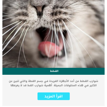
القطط
شوارب القطط من أحد الأجهزة الفريدة في جسم القطة والتي تنبئ عن
الكثير في هذه المخلوقات الجميلة. أهمية شوارب القط قد لا يعرفها
الجميع, لكنها من أحد أهم وسائل القطة للحياة. فهو يساعدها على الكثير
من المهام التي قد لا يعرفها الكثيرين. لا نبالغ إذا قلنا أن شوارب القطة
اقرأ المزيد
بمثابة العينين لها, وبدون الشوارب فالقطة لن تستطيع العيش والحركة
بكفاءة كاملة. في هذا المقال نوضح لكم ستة فوائد عن شوارب القطط قد
لا تعرفها او لم تسمع عنها من قبل اقرأ أيضا: 9 حقائق غريبة عن