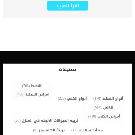
تصرفاتها وأفعالها مثل الإنسان تمامًا. اليوم سوف نتعرف معًا على
اقرأ المزيد
علامات الغيرة في الكلاب وطريقة التعامل مع الكلاب في هذه الحالة، حيث
يتطلب الأمر رعاية واسلوب خاص في التعامل فالكلاب كائنات رقيقة ولها
مشاعر كالإنسان. يجب أن تعرف أن الكلب يشعر بالغيرة كثيرًا خاصة عندما
يكون هناك علاقة قوية بينه وبين صاحبه فنجده دائمًا يقفز ويذهب للجلوس
بجانب صاحبه عندما يراه مهتمًا بعائلته وأصدقائه أو عند جلوسه مع كلب آخر
وتدليله له، قد يكون الأمر مزعج بعض الشيء ولكن من الممكن التعامل مع
الغيرة في الكلاب بشكل فعال عن طريق إعطاء الإهتمام والحب للكلب.
لك أن تدرك أن الكلاب لا تستطيع إخفاء مشاعرها كالإنسان، فنجدها تظهر
غيرتها وحبها بشكل مباشر وتحمل الكره والحقد للكلاب والأشخاص التي
يفضل صاحبها التعامل معهم أكثر منها، وهناك الكثير من الأشياء التي
سوف تمكننا من منع غيرة الكلاب تمامًا عند إتباعها وهذه الأشياء تتمثل
في: – يجب عليك المساواه بين كلابك عندما تمتلك أكثر من كلب حتى لا
تصنيفات
تسبب الغيرة والحقد والكرهية بينهم، اعطِ لهم كل شيء بالتساوي ولا
تهتم بكلب على حساب […]
القطط
(768)
امراض القطط
(488)
أنواع القطط
(170)
أنواع الكلاب
(229)
الكلاب
(916)
أمراض الكلاب
(710)
تربية الحيوانات الأليفة في المنزل
(26)
تربية السلاحف
(17)
تربية الهامستر
(8)