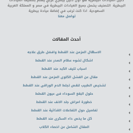
دليل العيادات البيطرية هو أول دليل بيطري عربي يهتم بتصنيف العيادات
البيطرية. التصنيف يشمل جميع العيادات البيطرية في مصر و المملكة العربية
السعودية. اذا كنت ترغب في إضافة عيادة بيطرية
تواصل معنا
أحدث المقالات
الاسهال المزمن عند القطط وافضل طرق علاجه
اشكال تشوه عظام الصدر عند القطط
اسباب تليف الكبد عند القطط
مقال عن الفشل الكلوى المزمن عند القطط
تشخيص الطبيب لنقص تجلط الدم الوراقى عند القطط
حلول البقع السوداء فى عيون القطط
خطورة امراض جلد الانف عند القطط
تفاصيل حول التفاعلات الغذائية عند القطط
كل ما يخص داء السكرى عند القطط
المقال الشامل عن اخصاء الكلاب