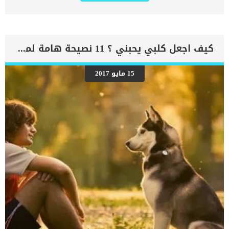
على اهم 6 نصائح للاعتناء بقطتك البالغة الاولى : الاهتمام بالنظام
الغذائى, فالقطط المسنة لها احتياجات غذائية مختلفة.احرص طوال الوقت
على الحفاظ على وزن قطتك مثاليا لان السمنة فى هذا العمر الكبير سوف
يشكل خطورة علي صحتها. اقرأ ايضا: 9 علامات تدل أن قطتك مصابة بمرض
السكر كما ان هناك انظمة واطعمة معينة للقطط المسنة اسأل عنها
كيف اجعل كلبي يحبني ؟ 11 نصيحة هامة لمربي الكلاب
طبيبك البيطرى واتبعها جيدا. يعتبر افضل سلوك غذائى للقطط فى هذا
العمر هو اطعامها وجبات كثيرة وصغيرة على مدار اليوم حتى يسهل
هضمها. الثانية : احرص على ان تشر قطتك المسنة الماء كثيرا, ففى هذا
15 مايو 2017
العمر يصبحون اكثر عرضه لامراض الكلى والكبد والاصابة بالامساك. اضف
المزيد من اطباق المياة فى المنزل, فمع تقدم العمر وزيادة الحجم والسن
قد يصعب على قطتك القفز والوصول لاطباق الماء وهى دائما فى حاجة
الى الماء لتفادى الاصابة بهذه الامراض. اقرا ايضا:5 أمراض نادرة قد
تصيب قطتك .. اعرف أعراضها الثالثة : […]