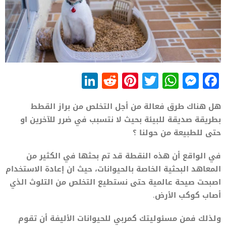
LinkedIn
Reddit
Pinterest
WhatsApp
Twitter
Messenger
Facebook
هل هناك طرق فعالة من أجل التخلص من براز القطط
بطريقة صديقة للبيئة بحيث لا نتسبب في ضرر للآخرين او
حتى للطبيعة من حولنا ؟
في الواقع أن هذه النقطة قد تم بحثها في الكثير من
المعاهد البحثية الخاصة بالحيوانات، حيث ان إعادة الاستخدام
اصبحت صيحة عالمية حتى نستطيع التخلص من التلوث الذي
أصاب كوكب الأرض.
ولذلك فمن مسئوليتك كمربي للحيوانات الأليفة أن تقوم