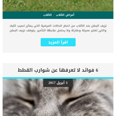
أمراض الكلاب
الكلاب
نزيف البطن عند الكلاب من اخطر الحالات المرضية التى يمكن تصيب كلبك
والتى تعتبر مميتة وطارئة ولا يحتمل علاجها التأخير. يتوقف نزيف البطن
عند الكلاب على مجموعة من الاسباب, ويرتبط بمجموعة اخرى من الاعراض,
سنتعرف عليها من خلال السطور التالية. اقرأ ايضا: علاج نزيف الطحال عند
اقرأ المزيد
الكلاب يمكننا وصف نزيف البطن بأنه حالة من فقد الدم الموجود فى البطن
ويطلق عليها اسم Hemoabdomen البطن هو المكان الأكثر شيوعًا لتجمع
الدم داخل الجسم, حول الكبد والطحال والمعدة والأمعاء وأعضاء البطن
الأخرى. كما يمكن أن يتجمع الدم أيضًا في مناطق أخرى ، مثل تجويف
الصدر (الصدر) ، في حالة تسمى تدمي الصدر. نزيف البطن عند الكلاب
سيكتشفه الطبيب البيطري من خلال الفحص البدني والاختبارات
6 فوائد لا تعرفها عن شوارب القطط
التشخيصية. اعراض وعلامات نزيف البطن الداخلى عند الكلاب تتشابه العديد
من الأعراض المرتبطة بالنزيف الداخلي مع تلك التي تظهر مع النزيف
الخارجي. تنفس سريع معدل ضربات القلب أسرع من المعتاد ضعف بلادة
3 أبريل 2017
عقليةخمولالغشية المخاطية الزرقاءبرودة الجلدانتفاخ او تضخم البطن اقرأ
ايضا: خطور فشل الكبد الحاد عند الكلاب اسباب اصابة الكلب بنزيف البطن
هناك مجموعة كبيرة من الاسباب والعوامل سيتم تصنيفها الى 4 اجزاء
على النحو التالى: _الصدمة يمكن ان يتعرض الكلب لاصابات رضحية فى
البطن تسبب له هذا النزيف كما يمكن أن تتسبب الصدمات الحادة مثل
السقوط أو […]