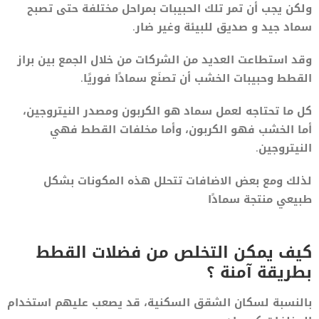
ولكن يجب أن تمر تلك الحبيبات بمراحل مختلفة حتى تصبح
سماد جيد و صديق للبيئة وغير ضار.
وقد استطاعت العديد من الشركات من خلال الجمع بين براز
القطط وحبيبات الخشب أن تصنَع سمادًا فوريًا.
كل ما تحتاجه لعمل سماد هو الكربون ومصدر النيتروجين،
أما الخشب فهو الكربون، وأما مخلفات القطط فهي
النيتروجين.
لذلك ومع بعض الاضافات تتحلل هذه المكونات بشكل
طبيعي منتجة سمادًا
كيف يمكن التخلص من فضلات القطط
بطريقة آمنة ؟
بالنسبة لسكان الشقق السكنية، قد يصعب عليهم استخدام