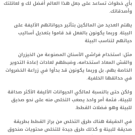
بأي خطوات تساعد على جعل هذا العالم أفضل لك و لعائلتك
وأصدقائك.
يهتم العديد من المالكين بتأثير حيواناتهم الأليفة على
البيئة. وربما يكونون بالفعل قد قاموا بتعديل أساليب
حياتهم لتناسب البيئة
مثل: استخدام فراشي الأسنان المصنوعة من الخيزران
والقش المعاد استخدامه، وضبطهم لعادات إعادة التدوير
الخاصة بهم، بل وربما يكونون قد بدأوا في زراعة الخضروات
في حدائقها الخلفية.
ولكن حتى بالنسبة لمالكي الحيوانات الأليفة الأكثر صداقة
للبيئة، فثمة أمر واحد يصعب التخلص منه على نحو صديق
للبيئة وهو فضلات القطط.
في الحقيقة هناك طرق التخلص من براز القطط بطريقة
صديقة للبيئة و كذلك طرق جيدة للتخلص محتويات صندوق