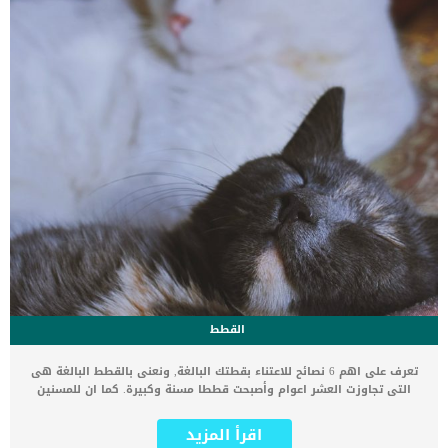
القطط
تعرف على اهم 6 نصائح للاعتناء بقطتك البالغة, ونعنى بالقطط البالغة هى
التى تجاوزت العشر اعوام وأصبحت قططا مسنة وكبيرة. كما ان للمسنين
من البشر حالات خاصة ويتطلبون رعاية واهتمام مختلفين عن الاطفال
والمراهقين, كذلك الحال عند القطط. اذا كنت تمتلك قطتك منذ سنوات,
اقرأ المزيد
واصبحت كبيرة فعليك ان تعرف اهم 6 نصائح للاعتناء بقطتك البالغة. تعرف