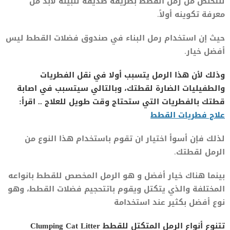
للتخلص من رمل القطط بطريقة صديقة للبيئة لابد من
معرفة تكوينه أولاً.
حيث إن استخدام رمل البناء في صندوق فضلات القطط ليس
أفضل خيار.
وذلك لأن هذا الرمل يتسبب أولا في نقل الفطريات
والطفيليات الضارة لقطتك، وبالتالي سيتسبب في اصابة
قطتك بالفطريات التي ستحتاج وقت طويل للعلاج .. اقرأ:
علاج فطريات القطط
لذلك فإن أسوأ اختيار ان تقوم باستخدام هذا النوع من
الرمل لقطتك.
بينما هناك خيار أفضل و هو الرمل المخصص للقطط بانواعه
المختلفة والذي يتكتل ويقوم باتتحجيم فضلات القطط، وهو
نوع أفضل بكثير عند استخدامة
تتنوع أنواع الرمل المتكتل للقطط Clumping Cat Litter