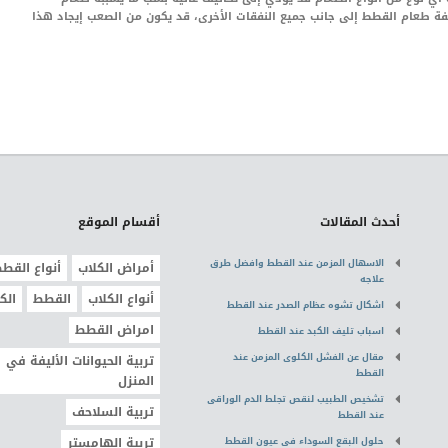
فة طعام القطط إلى جانب جميع النفقات الأخرى، قد يكون من الصعب إيجاد هذا
أحدث المقالات
أقسام الموقع
الاسهال المزمن عند القطط وافضل طرق
أمراض الكلاب
أنواع القط
علاجه
أنواع الكلاب
القطط
الك
اشكال تشوه عظام الصدر عند القطط
امراض القطط
اسباب تليف الكبد عند القطط
مقال عن الفشل الكلوى المزمن عند
تربية الحيوانات الأليفة في
القطط
المنزل
تشخيص الطبيب لنقص تجلط الدم الوراقى
تربية السلاحف
عند القطط
حلول البقع السوداء فى عيون القطط
تربية الهامستر