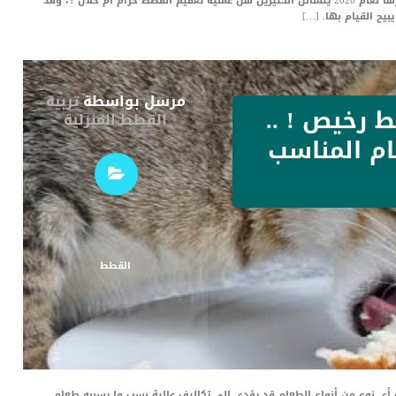
نوضح لك تكلفة عملية تعقيم القطط و فوائدها وسعرها لعام 2020 يتسائل الكثيرين هل عملية تعقيم القطط حرام أم حلال ؟، وقد
بيح القيام بها. […]
مرسل بواسطة
تربية
ط رخيص ! ..
القطط المنزلية
ام المناسب
القطط
أي نوع من أنواع الطعام قد يؤدي إلى تكاليف عالية بسب ما يسببه طعام