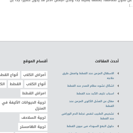
عن تناول طعامها، بعضها بسيط جدا ولكن البعض الآخر قد يكون خطيرا جدا بل
…]
أحدث المقالات
أقسام الموقع
الاسهال المزمن عند القطط وافضل طرق
أمراض الكلاب
أنواع القط
علاجه
أنواع الكلاب
القطط
الك
اشكال تشوه عظام الصدر عند القطط
امراض القطط
اسباب تليف الكبد عند القطط
مقال عن الفشل الكلوى المزمن عند
تربية الحيوانات الأليفة في
القطط
المنزل
تشخيص الطبيب لنقص تجلط الدم الوراقى
تربية السلاحف
عند القطط
حلول البقع السوداء فى عيون القطط
تربية الهامستر