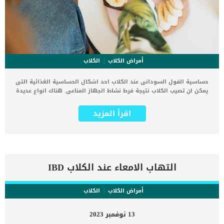
أمراض الكلاب
الكلاب
حساسية الفول السودانى عند الكلاب احد اشكال الحساسية الغذائية التى
يمكن ان تصيب الكلاب نتيجة فرط نشاط الجهاز المناعى. هناك انواع عديدة
من الحساسية يمكن ان يصاب بها الكلب مثل حساسية الحشرات
والحساسية البيئية وحساسية الغذاء. تتجلى مظاهر حساسية الفول
اقرأ المزيد
السودانى عند الكلاب على شكل اضطرابات ومشاكل جلدية ستظهر على
كلبك. تعتبر زبدة الفول السودانى احد المكونات اللذيذة الموجودة فى
جميع المنازل والذى يستخدمها الجميع. اذا كنت تملك كلبا من المحتمل ان
يأتى الى المطبخ فى وقت انشغالك ويأكل بعضا من زبدة الفول السودانى
بدون علمك. اقرأ ايضا: معلومات عن حساسية الاعشاب عند الكلاب من
المعروف من قبل أصحاب الكلاب أن الكلاب تستمتع أيضًا بزبدة الفول
التهاب الامعاء عند الكلاب IBD
السوداني, فهى ليست سامة ولا خطيرة. الجهاز المناعى عند الكلاب هو
المسؤول عن الحساسية عند الكلاب نتيجة فرط نشاطه. كما ان الجهاز
المناعى يعتبر عملة ذات وجهين, فبالاضافة الى انه يحارب الاجسام الغريبة
أمراض الكلاب
الكلاب
والعدوى فممن فى بعض الاحوال الا يتسقبل بعض المكونات الطبيعية غير
الضارة ويحاربها. لا يتردد الكثير من أصحاب الكلاب في إعطاء الكلب طعم
13 نوفمبر 2023
زبدة الفول السوداني كوجبة غذائية متكاملة و كطريقة سهلة لهم لتناول