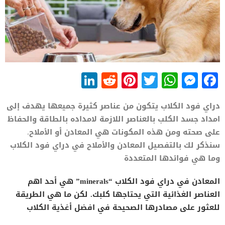
LinkedIn
Reddit
Pinterest
WhatsApp
Twitter
Messenger
Facebook
دراي فود الكلاب يتكون من عناصر كثيرة جميعها يهدف إلى
امداد جسد الكلب بالعناصر اللازمة لامداده بالطاقة والحفاظ
على صحته ومن هذه المكونات هي المعادن أو الأملاح.
سنذكر لك بالتفصيل المعادن والأملاح في دراي فود الكلاب
وما هي فوائدها المتعددة
المعادن في دراي فود الكلاب “minerals” هي أحد اهم
العناصر الغذائية التي يحتاجها كلبك. لكن ما هي الطريقة
للعثور على مصادرها الصحيحة في افضل أغذية الكلاب