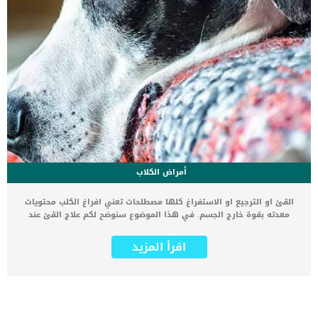
أمراض الكلاب
القئ او الترجيع او الاستفراغ كلها مصطلحات تعني افراغ الكلب محتويات
معدته بقوة خارج الجسم. في هذا الموضوع سنوضح لكم علاج القئ عند
الكلاب و العوامل التي تسبب القئ و كيفية تفاديها. إذا كنت تربي كلب
في منزلك، فبالتأكيد سيزعجك أن ترى ترجيع الكلب أو تقيؤ الكلب وستبدأ
اقرأ المزيد
في محاولة التصرف بشكل سريع. أول شئ ستسأل نفسك، ماهو سبب
القئ عند الكلب و كيف اتصرف من اجل علاج القئ عند الكلاب او ايقافة
بشكل سريع ؟ علاج القئ عند الكلاب .. مشكلة خطيرة وعلاج بسيط ماهو
الفارق بين القئ و اجترار الطعام ؟ القئ عند الكلاب هو اخراج محتويات
المعدة بشكل مفاجئ ومع خروج حامض المعدة و بعض السوائل. قد يكون
لون الترجيع اصفر او اخضر او اي لون آخر، لكن ما يميزه هو خروج سوائل