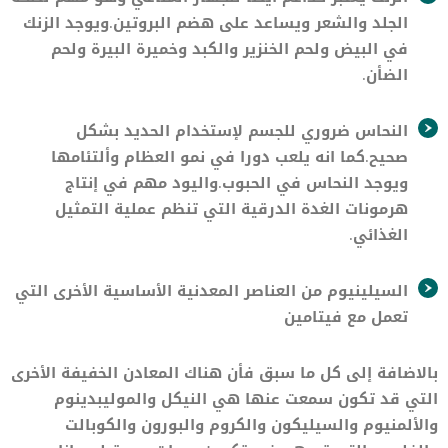
الجلد والشعر ويساعد على هضم البروتين.ويوجد الزنك
في البيض ولحم الخنزير والكبد وخميرة البيرة ولحم
الضأن.
النحاس ضروري للجسم لإستخدام الحديد بشكل
صحيح.كما انه يلعب دورا في نمو العظام وألتئامها
ويوجد النحاس في الحبوب.واليود مهم في إنتاج
هرمونات الغدة الدرقية التي تنظم عملية التمثيل
الغذائي.
السيلينيوم من العناصر المعدنية الأساسية الأخرى التي
تعمل مع فيتامين
بالاضافة إلى كل ما سبق فأن هناك المعادن الخفيفة الأخرى
التي قد تكون سمعت عنها هي النيكل والموليبدينوم
والألمنيوم والسيليكون والكروم والبورون والكوبالت