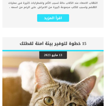
أي أدوية. كما يمكن أن تكون الحساسية لدى الكلاب من زبدة الفول
التهاب الامعاء عند الكلاب حالة تسبب الألم واضطرابات كثيرة فى عمليات
السوداني ناتجة عن حساسية الكلاب تجاه الفول السوداني نفسه. اقرأ
الهضم وتسبب للكلب مجموعة كبيرة من الاعراض. على الرغم من اسمه ،
ايضا: ماهى حساسية الطعام عند […]
فإن مرض التهاب الأمعاء ، أو IBD ، ليس مرضًا ولكنه متلازمة ناتجة عن
تهيج مزمن في الأمعاء. كما يحدث التهاب الامعاء عند الكلاب IBD نتيجة
اقرأ المزيد
عدة عوامل ولكنه ليس مرضا اساسيا انما هو حالة مرتبطة بحالة اخرى اكثر
خطورة تصيب الكلب. غالبا ما ترتبط التهابات الامعاء عند الكلاب بضعف
الجهاز المناعى عند الكلب. كما ان خلل الجهاز المناعى فى هذه الحالة لا
يقتصر فقط على الاصابة بالالتهاب بل بتطوره على مدار الوقت. حيث يؤدي
إلى استجابة حساسية أكبر مما يؤدي إلى مزيد من الالتهاب والألم وزيادة
سماكة الجهاز الهضمي. بمرور الوقت ، يؤدي هذا إلى عدم القدرة على
15 خطوة لتوفير بيئة امنة لقطتك
هضم العناصر الغذائية وامتصاصها بشكل صحيح. مع الاسف يؤثر مرض
التهاب الأمعاء بشكل كبير على جودة حياة كلبك ويجب عدم تجاهله. كما
يمكن أن يؤثر مرض التهاب الأمعاء على أي جزء من الجهاز الهضمي ، بما
13 مايو 2023
في ذلك المعدة أو الأمعاء الدقيقة أو الأمعاء الغليظة أو أي مزيج. اعراض
وعلامات التهاب الامعاء عند الكلاب IBD التقيؤ إسهال ضعف الشهية
الغازات الزائدة براز مدمم سوء امتصاص العناصر الغذائية فقدان الوزن
انتفاخ البطن تورم الأطراف تجلط الدم الاسباب الكامنة خلف […]