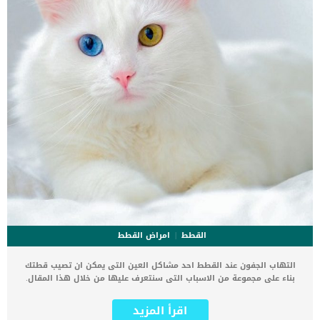
القطط
امراض القطط
التهاب الجفون عند القطط احد مشاكل العين التى يمكن ان تصيب قطتك
بناء على مجموعة من الاسباب التى سنتعرف عليها من خلال هذا المقال.
يشار طبيا إلى هذه الحالة على انها التهاب الجلد الخارجي والأجزاء
الوسطى (العضلات والنسيج الضام والغدد) من الجفون باسم التهاب
اقرأ المزيد
الجفن. كما تظهر هذه الحالة أيضًا عادةً مع التهاب ثانوي في السطح