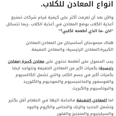
انواع المعادن للكلاب.
والأن بعد أن تعرفت أكثر على كيفية قيام شركات تصنيع
أغذية الكلاب بوضع المعادن في أغذية الكلاب ،ربما تتسائل
“اذن ،ما الذي أطعمه لكلبي؟”
هناك مجموعتان أساسيتان من المعادن:المعادن
الكبيرة(المعادن الرئيسية) والمعادن الخفيفة.
يجب الحصول على أطعمة تحتوي على
معادن كبيرة (معادن
رئيسية)
بكميات اكبر من المعادن الخفيفة وتتواجد ايضا
بكميات أكبر في جسم الكلب والتي تشمل الكالسيوم
والفوسفور والماغنيسيوم والصوديوم والكلوريد
والبوتاسيوم والكبريت.
اما
المعادن الخفيفة
فالحاجة اليها في الطعام أقل بكثير
وتشمل الحديد والزنك والنحاس والكروم واليود
والسيلينيوم والمنجنيز والفلور.