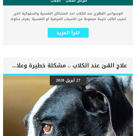
أمراض الكلاب
الكلاب
الوسواس القهرى عند الكلاب احد المشاكل النفسية والسلوكية التى
تصيب الكلب نتيجة مجموعة من الاسباب المرضية او النفسية. يعرف سلوك
الوسواس القهرى عند الكلاب او الاضطراب القهري بانه عبارة عن تسلسل
متكرر وغير متغير نسبيًا من الأنشطة أو الحركات التي ليس لها هدف أو
اقرأ المزيد
وظيفة واضحة. او ان السلوك المتكرر يتداخل مع الأداء السلوكي الطبيعي,
بمعنى ان تزيد وتتكرر الاستمالة او الدوران حول الذيل سلوكيات
الوسواس القهرى عند الكلاب كثيرة ومتعددة وتظهر بأكثر من شكل مثل
مطاردة الذيل ، تشويه الذات، الدوران والبيكا (الشهية للمواد غير الغذائية
مثل الأوساخ أو الصخور أو البراز) ، السرعة ، التحديق ، والنطق. كما انه لا
توجد سلالة أو جنس أو عمر للكلب أكثر عرضة للإصابة باضطرابات الوسواس
علاج القئ عند الكلاب .. مشكلة خطيرة وعلاج بسيط
القهري\ يعتقد البعض ان الوسواس القهرى مرتبط بالشيخوخة ولكنه
يمكن ان يبدأ ظهوره مبكرًا ، حوالي 12 إلى 24 شهرًا من العمر ، حيث ينضج
الكلب في النمو. اقرا ايضا: كيف تتعامل مع أنين الجراء فى القفص ؟
27 أبريل 2020
الاعراض والعلامات المرتبطة بالوسواس القهرى عند الكلاب تشويه
الذاتفقدان الشعر وتقرح الجلد اثر اللعق المفرط او الاستمالة
المفرطةتكرار الافعال بشكل مبالغ فيهمطاردة الذيل وعضهالجرى خلف
فريسة مجهولةكثرة العواءزيادة النشاط الحركى اقرأ ايضا: 10 طرق
طبيعية لتهدئة الكلاب.. تعرف عليهم ما هى الاسباب الكامنة خلف
السلوكيات القهرية عند الكلاب […]