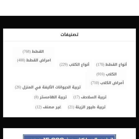
مع وجود علامات الخمول او التعب. كذلك قد يصاحب القئ او الترجيع بعض
اللعاب الشديد الذي يتم افرازه من الفم. بينما الاجترار هو خروج طعام غير
مكتمل الهضم من معدة الكلب، مع بعض الكحة الواضحة على الكلب،
ويكون محتويات القئ عبارة عن طعام غير مكتمل الهضم على شكل
اسطواني. هل من الممكن أن يكون القئ عند الكلاب عرض طبيعي وغير
مقلق ؟ مربي الكلاب المخضرمين يعلمون جيدا ان الكلب قد يقوم بالقئ
تصنيفات
مرة او […]
القطط
(768)
امراض القطط
(488)
أنواع القطط
(170)
أنواع الكلاب
(229)
الكلاب
(916)
أمراض الكلاب
(710)
تربية الحيوانات الأليفة في المنزل
(26)
تربية السلاحف
(17)
تربية الهامستر
(8)
تربية طيور الزينة
(21)
غير مصنف
(12)