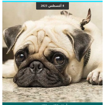
مياه المرحاض وتتأذى او يمكن ان تسقط بها غارقة. 3_ضع بوابات عبر
السلالم المفتوحة حتى لا تتعرض للسقوط من فوق الدرج 4_قم بالتخلص
8 أغسطس 2023
من اى اسلاك او حبال معلقة مثل احبال الستائر مثلا حتى لا تقوم القطة
بشدها الى تحت ويسقط عليها جسما حاد. 5_تأكد من غطاء علبة القمامة
حتى لا تقوم القطة بالأكل من القمامة. اقرا ايضا:دليل تصرفات القطط
6_قم بتأمين ادوات الخيوط والحياكة جيدا فهى مغرية جدا لقطتك […]