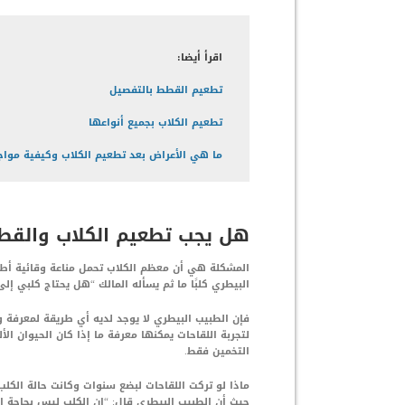
اقرأ أيضا:
تطعيم القطط بالتفصيل
تطعيم الكلاب بجميع أنواعها
ما هي الأعراض بعد تطعيم الكلاب وكيفية موا
هل يجب تطعيم الكلاب والقطط
المشكلة هي أن معظم الكلاب تحمل مناعة وقائية أطول
البيطري كلبًا ما ثم يسأله المالك “هل يحتاج كلبي إلى لقاح Distemper أو Parvo هذ
فإن الطبيب البيطري لا يوجد لديه أي طريقة لمعرفة و
لتجربة اللقاحات يمكنها معرفة ما إذا كان الحيوان ا
التخمين فقط.
ماذا لو تركت اللقاحات لبضع سنوات وكانت حالة الكلب
حيث أن الطبيب البيطري قال: “إن الكلب ليس بحاجة إل