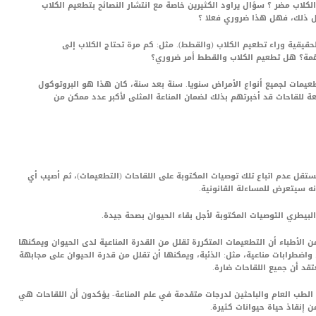
لاب مضر ؟ سؤال يراود الكثيرين خاصة مع انتشار النصائح بتطعيم الكلاب
قيقية وراء تطعيم الكلاب (والقطط). مثل: كم مرة تحتاج الكلاب إلى
همة؟ هل تطعيم الكلاب والقطط أمر ضروري؟
طعيمات لجميع أنواع الأمراض سنويا. سنة بعد سنة، كان هذا هو البروتوكول
نعة للقاحات قد أخبرتهم بذلك لضمان المناعة المثلى لأكبر عدد ممكن من
قل عدم اتباع تلك توصيات المكتوبة على اللقاحات (التطعيمات)، ثم أصيب أي
ه سيتعرض للمساءلة القانونية.
 البيطري التوصيات المكتوبة لأجل بقاء الحيوان بصحة جيدة.
 الأطباء أن التطعيمات المتكررة تقلل من القدرة المناعية لدى الحيوان ويمكنها
واضطرابات مناعية، مثل: الذئبة، ويمكنها أن تقلل من قدرة الحيوان على مجابهة
قد أن جميع اللقاحات ضارة.
لطب العام والباحثين لدرجات متقدمة في علم المناعة- يؤكدون أن اللقاحات هي
 إنقاذ حياة حيوانات كثيرة.