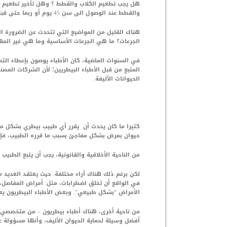
هل يجب تطعيم الكلاب والقطط ؟ وهل تأخير تطعيم الك
والقطط عند الوصول الى سن 45 يوم أو ربما حتى قبل ذلك، فهل هذا ضروري فعلا ؟
هناك القليل من المواضيع التي تتحدث عن الضرورة الح
الجرعات؟ ما هي الجرعات الأساسية وما هي غير الم
في السنوات الماضية، كان الأطباء يوصون بإعطاء الت
المتبع من قبل الأطباء البيطريين؛ لأن الشركات المص
الحيوانات الأليفة.
كثيرا ما كان يحدث أن يقرر أي طبيب بيطري بشكل مست
حيوان بمرض بشكل مفاجئ بسبب ما قرره الطبيب، فإن
من الناحية الأخلاقية والقانونية، يجب أن يتبع الطبيب
لكن برغم ذلك هناك آراء مختلفة. حيث يعتقد العديد من
في الواقع أن تخلق اضطرابات، مثل: أمراض المفاصل، 
الأمراض “بشكل طبيعي”. وبعض الأطباء البيطريون يعت
من ناحية أخرى، هناك أطباء بيطريون – من متخصصي ا
أفضل وسيلة لحماية الحيوان الأليف، وأنها مسؤولة عن