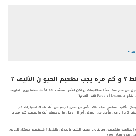
جهتها
 ؟ و كم مرة يجب تطعيم الحيوان الأليف ؟
 من عام عند أخذ التطعيمات (ولكن للأمر استثناءات). لذلك عندما يرى الطبيب
ا العام؟”
ضع الكلب المناعي تجاه تلك الأمراض (على الرغم من أنه هناك اختبارات دم
لأليف لا يزال في مأمن من المرض أم لا). وكل ما بوسعك أنت والطبيب هو مجرد
 المناعية منخفضة، وبالتالي أصيب الكلب بالمرض بالفعل؟ فستصير مستاء للغاية،
ى لقاح هذا العام”.