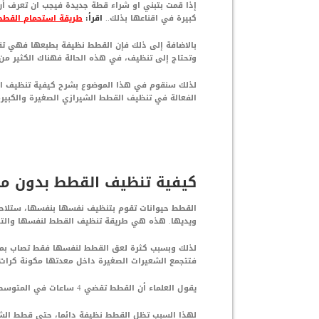
إذا قمت بتبني او شراء قطة جديدة فيجب ان تعرف أ
كبيرة في اقناعها بذلك..
اقرأ:
طريقة استحمام القطط
بالاضافة إلى ذلك فإن القطط نظيفة بطبعها فهي ت
وتحتاج إلى تنظيف، في هذه الحالة فهناك الكثير من
لذلك سنقوم في هذا الموضوع بشرح كيفية تنظيف ا
الفعالة في تنظيف القطط الشيرازي الصغيرة والكبير
كيفية تنظيف القطط بدون ما
القطط حيوانات تقوم بتنظيف نفسها بنفسها، ستلا
ويديها. هذه هي طريقة تنظيف القطط لنفسها والتخ
لذلك وبسبب كثرة لعق القطط لنفسها فقط تصاب بم
فتتجمع الشعيرات الصغيرة داخل معدتها مكونة كرات
يقول العلماء أن القطط تقضي 4 ساعات في المتوسط يوميا في تنظيف و تطهير نفسها من القاذورات.
لهذا السبب تظل القطط نظيفة دائما، حتى قطط الشو