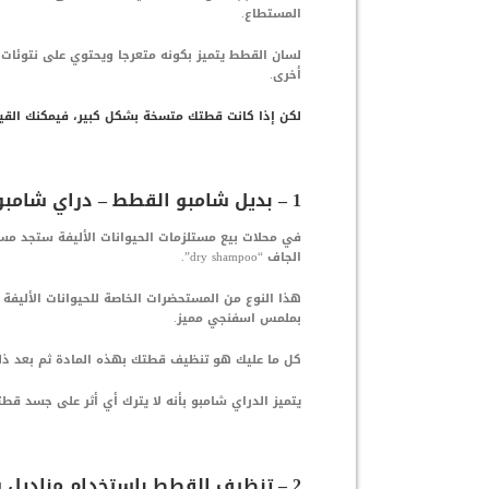
المستطاع.
لسان القطط يتميز بكونه متعرجا ويحتوي على نتوئا
أخرى.
لكن إذا كانت قطتك متسخة بشكل كبير، فيمكنك القيا
1 – بديل شامبو القطط – دراي شامبو Dry Shampoo
في محلات بيع مستلزمات الحيوانات الأليفة ستجد مس
الجاف “dry shampoo”.
هذا النوع من المستحضرات الخاصة للحيوانات الأليفة
بملمس اسفنجي مميز.
كل ما عليك هو تنظيف قطتك بهذه المادة ثم بعد ذل
يتميز الدراي شامبو بأنه لا يترك أي أثر على جسد قط
2 – تنظيف القطط باستخدام مناديل وايبس Wipes