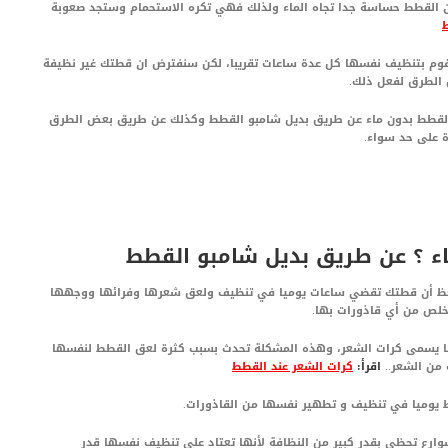
ن القطط حساسة جدا تجاه الماء ولذلك فهي تكره الاستحمام وستجد صعوبة
قوم بتنظيف نفسها كل عدة ساعات تقريبا، لكن سنفترض ان قطتك غير نظيفة
 الطرق لفعل ذلك.
لقطط بدون ماء عن طريق بديل شامبو القطط وكذلك عن طريق بعض الطرق
ة على حد سواء.
ء ؟ عن طريق بديل شامبو القطط
حظ أن قطتك تقضي ساعات يوميا في تنظيف ولعق شعرها وفرائها ووجهها
لص من أي قاذورات بها.
ا يسمى كرات الشعر، وهذه المشكلة تحدث بسبب كثرة لعق القطط لنفسها
 من الشعر..
اقرأ:
كرات الشعر عند القطط
ارع تحظى بقدر كبير من النظافة لأنها تعتاد على تنظيف نفسها قدر