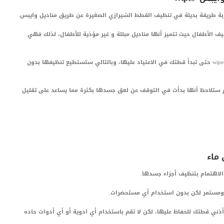
بة طريقة بديلة في تنظيف القطط الشيرازي الصغيرة عن طريق مناديل وايبس.
خصيصا لتنظيف الأطفال حيث تتميز أنها مناديل مبللة و غير مؤذية للأطفال، لذلك فهي
ابدأ بمسج جسد قطتك ببط وهدوء بالمناديل المبللة wipes حتى تبدأ قطتك في الاعتياد عليها، وبالتالي ستستطيع تنظيفها بدون
ستلاحظ أنها بدأت في التوقف عن لعق جسدها بكثرة مما يساعد على تقليل
ماء
الاهتمام بتنظيف أجزاء جسدها.
 ومستمر لكن بدون استخدام أي مستحضرات.
ني قطتك للحفاظ عليها، لكن لا تقم باستخدام أي ادوية أو أي أدوات حاده