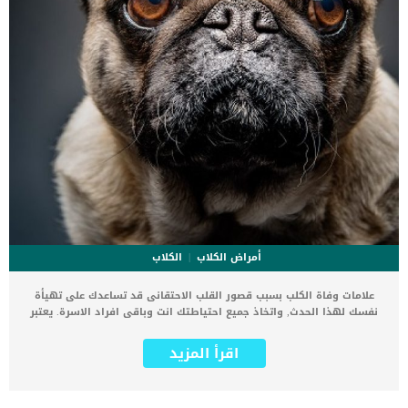
أمراض الكلاب
الكلاب
علامات وفاة الكلب بسبب قصور القلب الاحتقانى قد تساعدك على تهيأة
نفسك لهذا الحدث, واتخاذ جميع احتياطتك انت وباقى افراد الاسرة. يعتبر
مرض قصور القلب الاحتقانى من اخطر الحالات المرضية التى يمكن ان
يتعرض لها جميع الكائنات الحية بما فى ذلك الكلاب والقطط. كما ان القلب
اقرأ المزيد
يعتبر عضوا رئيسيا فى جسم الكلاب, واى قصور به يعتبر قصور فى باقى
اجزاء الجسم. يحدث قصور القلب الاحتقاني (CHF) عندما يكون القلب غير
قادر على ضخ الدم بشكل كافٍ في جميع أنحاء الجسم. ينتج عن ذلك عودة