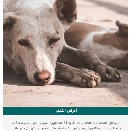
بشكل فوري ولا تتجاهلة. ما هي اسباب عض القطط لصاحبها 1- تدريب
القطط على عدم العض […]
أمراض الكلاب
سرطان القدم عند الكلاب اصابة بالغة الخطورة تسبب آلام شديدة للكلب
يرتبط وجوده بظهور تورم وتقرحات جلدية عند القدم ويمكن أن يتم علاجه