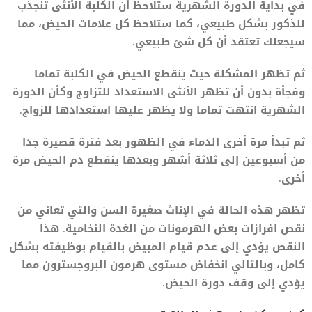
في بداية الدورة الشهرية ستلاحظ أن الكلبة الأنثى تنجذب
للذكور بشكل طبيعي، كما ستلاحظ كل علامات الحيض، مما
سيجعلك تعتقد أن كل شئ طبيعي.
ثم تظهر المشكلة حيث ينقطع الحيض في الكلبة تماما
وفجأة بدون أن تظهر الأنثى الاستعداد للتزاوج وكأن الدورة
الشهرية انتهت تماما ولا يظهر عليها استعدادها للزواج.
ثم تبدأ مرة أخرى الدماء في الظهور بعد فترة قصيرة جدا
من أسبوعين إلى ثلاثة أشهر وبعدها ينقطع دم الحيض مرة
أخرى.
تظهر هذه الحالة في الإناث صغيرة السن والتي تعاني من
نقص افرازات بعض الهرمونات من الغدة النخامية. هذا
النقص يؤدي إلى عدم قيام المبيض بالقيام بوظيفته بشكل
كامل، وبالتالي انخفاض مستوى هرمون البروجسترون مما
يؤدي إلى وقف دورة الحيض.