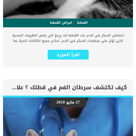
القطط
امراض القطط
انخفاض السكر فى الدم عند القطط قد يرجع الى بعض الظروف الصحية
التى تؤثر على منظمات السكر فى الدم. تحتاج جميع الكائنات الحية بما
فيها القطط إلى الجلوكوز “السكر” للحفاظ على مستويات الطاقة اللازمة
لاعضاء وخلايا الجسم. انخفاض السكر فى الدم عند القطط قد يدفع اعضاء
اقرأ المزيد
الجسم الى اللجوء للمواد الدهنية الموجودة فى الكبد بشكل احتياطى الا
الدماغ, فالدماغ العضو الوحيد الذي يفقد القدرة على القيام بوظائفه اذا
انخفضت نسبة السكر فى الدم. ومن هنا يتضح لنا ان الارتباك والخمول
والغيبوبة والخمول عند القطط جميعها أعراض يمكن ان تكون بسبب
انخفاض نسبة السكر فى الدم. انخفاض السكر فى الدم قد يكون علامة
مميزة لبعض الامراض التى تصيب القطط. عليك ان تعرف ان انخفاض السكر
كيف تكتشف سرطان الفم في قطتك ؟ علامات الإصابة وأعراضها بالتفصيل
فى الدم عند القطط يعتبر اصابة خطيرة تحتاج للزيارة الفورية للطبيب
البيطرى لتجنب حدوث مضاعفات. تعرف على أعراض الجلوكوز فى الدم عند
القطط أعراض اصابة انخفاض السكر فى الدم عند قطتك واضحة ويمكن
27 مايو 2018
ملاحظتها بسهولة فى المراحل الاولى وهى كالاتى: حدوث اضطرابات
عصبيةزيادة الشهية فاتح شهية القطط .. 3 طرق لعلاج مشكلة
الشهيةالخمول. اقرأ ايضا: الخمول عند القطط .. هل هو اصابة ام عرض؟
النعاساتساع حدقة العينالعصبيةالتنفس بسرعةالغثيانالرعشةالارتباكحركات
الرأس اللاإرادية الانخفاض الشديد فى نسبة السكر فى الدم يؤدى الى :
النوباتالغيبوبةالموت العوامل المسببة لانخفاض السكر فى دم […]