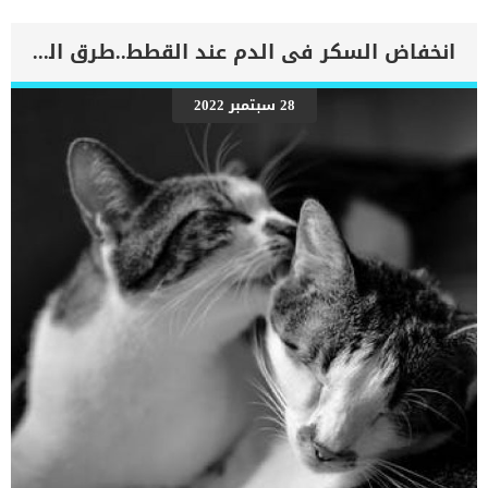
الدم إلى الرئتين وتراكم السوائل في تجاويف الجسم ، مما يقيد القلب
والرئتين ويمنع تدفق الأكسجين الكافي في جميع أنحاء الجسم. اقرا ايضا:
اعراض وعلامات تضخم القلب عند الكلاب فى هذا المقال سنطلعك على
انخفاض السكر فى الدم عند القطط..طرق الوقاية منه
بعض العلامات التي تشير إلى أن كلبك قد اقترب من مرحلة يحتافيها إلى
رعاية المسنين أو قد تفكر في القتل الرحيم. يمكننا اختصار هذه العلامات
على شكل مجموعة من المراحل التى يتدرجها الكلب الى ان يصل الى
28 سبتمبر 2022
النهاية. اهم علامات وفاة الكلاب بسبب قصور القلب الاحتقانى كما ذكرنا
ستكون هذه العلامات عبارة عن مراحل متدرجة الى المرحلة الاخيرة وهى
الوفاة. _المرحلة الاولى, تظهر ان الكلب معرض لخطر الإصابة بسرطان
القلب ، ولكن ليس لديه أعراض ولا تغييرات في القلب. _المرحلة
الثانية,يعاني الكلب […]