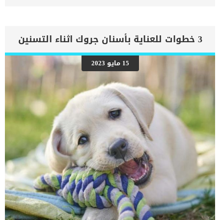
وله معدلات نجاح عالية عند اكتشافه وعلاجه مبكرًا. كذلك من الممكن أن
يؤثر المرض على كل من الكلاب والقطط بسهولة ولا يقتصر على نوع معين
فقط من الحيوانات الأليفة. كيف تكتشف سرطان الفم في قطتك ما
هي أعراض الأورام السرطانية؟ هناك العديد من العراض التي تدل على
3 خطوات للعناية بأسنان جروك اثناء التسنين
إصابة القطط بالورم السرطاني والتي ستساعدك أن تكتشف سرطان الفم
في قطتك وهذه الأعراض تتمثل فيما يلي: رائحة الفم الكريهة في القطط
حركة الأسنان الغير طبيعية أو وقوع أسنان القطط. الإصابة بتقرحات الفم
15 مايو 2023
أو النزيف. عدم القدرة على مضغ الطعام بشكل طبيعي. سيلان اللعاب
بشكل مفرط.. اقرأ : 7 أسباب تؤدي إلى سيلان لعاب القطط وعلاجها
وعلى الرغم من كون هذه الأعراض هي الأعراض الأكثر شيوعًا إلا أنه من
الممكن ألا تظهر على القطط المصابة أي أعراض. أسباب إصابة القطط
بالأورام […]