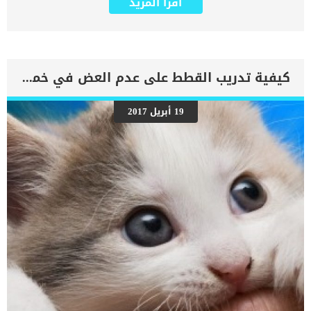
اقرأ المزيد
التي تحتوي على سائل يسمى اللمف. كما تلعب الغدد الليمفاوية دورا
هاما وتنتج أجسامًا مضادة إضافية لمحاربة العدوى. ايضا تلعب الغدد
الليمفاوية دورًا مهمًا في استجابة الجسم للمرض وردود الفعل التحسسية
والاستجابات المناعية الذاتية توجد الغدد الليمفاوية في العديد من أجزاء
الجسم المختلفة ، بما في ذلك خمسة مواقع خارجية, بالاضافة الى البطن
وتجويف الصدر. اقرا ايضا: عملية ازالة العقد الليمفاوية عند الكلاب ومدى
كيفية تدريب القطط على عدم العض في خمس خطوات
فعاليتها يعد تضخم العقدة الليمفاوية هو العلامة الأكثر شيوعًا المرتبطة
باعتلال العقد اوالتهابها او اى خلل يصيبها. اعتلال العقد الليمفاوية
تتشابه اعراضه مع اعراض سرطان الغدد الليمفاوية وتحتاج الى العديد من
19 أبريل 2017
الخطوات التشخيصية على الكلب. كما يمكن أن تؤدي الأورام الحميدة أيضًا
إلى تورم الغدد الليمفاوية ، وقد يتسبب الالتهاب المزمن الناتج عن تفاعل
تحسسي أو عدوى مستمرة في ظهور أعراض مشابهة. اعراض اعتلال
الغدد الليمفاوية عند الكلاب اشهر ما يشير الى اصابة الكلب باعتلال الغدد
الليمفاوية هو التورم فى الاماكن التالية: تحت الكمامة في منطقة الكتف
عند المفصل بين […]