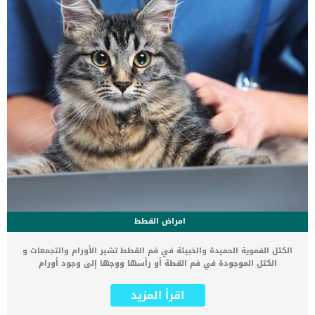
امراض القطط
الكتل الفموية الحميدة والخبيثة في فم القطط تشير الأورام والتجمعات و
الكتل الموجودة في فم القطة أو رأسها ووجها إلى وجود أورام
سرطانية، لكن ليست كل الأورام التي تصاب بها القطط من النوع الخبيث
المميت. لكن أورام الفم في قطتك من الممكن أن تكون خبيثة ومميتة، إذا
اقرأ المزيد
لم يتم علاجها في وقت مبكر. يمكن العثور على الأورام لدى القطط في
الشفاه واللثة والمناطق المحيطة بالفم، وهذا المرض يكون قابل للعلاج