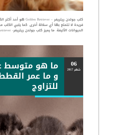
كلب جولدن ريتريفر – r
فريدة لا تتمتع بها أي سلالة أخرى. كما يلبي الكلب م
الحيوانات الأليفة. ما يميز كلب جولدن ريتريفر- Golden Retriever هو سلوكة […]
06
ما هو متوسط ع
شهر
2017
و ما عمر القطط
للتزاوج