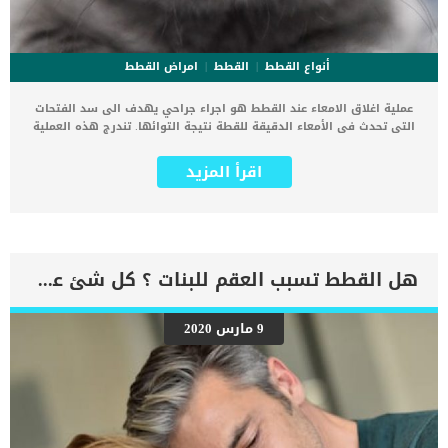
أنواع القطط
القطط
امراض القطط
عملية اغلاق الامعاء عند القطط هو اجراء جراحي يهدف الى سد الفتحات
التى تحدث فى الأمعاء الدقيقة للقطة نتيجة التوائها. تندرج هذه العملية
تحت فئة عمليات الجهاز الهضمي, حيث ان الأمعاء الدقيقة تلتوي مسببة
ثقوب فى أنسجتها مسببة انتفاخ شديد فى بطن القطة. ثقب الأمعاء
اقرأ المزيد
والتوائها حالات مرضية خطيرة تستوجب التعامل الفوري معها فهي
مهددة لحياة القطة. الصدمات الناتجة عند حوادث السيارات او القفز من
مكان مرتفع هى المسبب الأول للإصابة التواء أمعاء القطة. فى هذا
المقال سوف نناقش ضرورة عملية اغلاق الأمعاء عند القطط وخطورة
ثقبها وكيف يمكننا تجنبها والتعامل معها. اقرأ ايضا: قطتي لا تأكل
وفقدت شهيتها .. ما الحل ؟ كما عليك ان تعرف معلوماتان هامتان عن
هل القطط تسبب العقم للبنات ؟ كل شئ عن داء القطط للمرأة الحامل
القطط, هما كائنات فضولية للغاية وتعشق المغامرة وكثيرا ما تعرض
نفسها للصدمات والمخاطر. اما عن شعورها بالألم والانزعاج فهى بارعة
جدا فى اخفائه وهذا يعرضها للكثير من المخاطر الصحية بسبب التأخر فى
9 مارس 2020
اكتشاف الأمر والتأخر فى بدء علاج الاصابة. إجراءات عملية اغلاق الأمعاء
عند القطط قبل أن يبدأ الطبيب البيطرى فى السير على الخطة الموضوعة
لعلاق ثقب والتواء الأمعاء فانه يحاول فى بداية الامر بتهدئة القطة من
اثر الصدمة التي تعرضت لها. قد يحتاج الطبيب الى عمليات نقل دم للقطة
المصابة. سيحرص بامداد القطة بسوائل وريدية كثيرة جدا لتعينها على
[…]