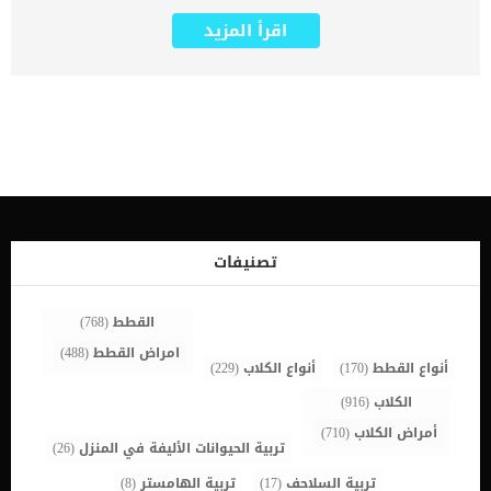
وصف الناسور بأنه ممر غير طبيعي بين فتحتين ، أو أعضاء مجوفة ، أو
تجاويف. هناك مجموعة من الاسباب التى سنطلعك عليها متن خلال هذا
اقرأ المزيد
المقال تكمن خلف هذا الناسور ولكنها بشكل عام تحدث نتيجة إصابة أو
عدوى أو مرض. غالبا ما تحدث فى الكلاب التى تعانى من خلل او مشكل
فى الفك العلوى لها. وتشيع بين بعض السلالات فى الكلاب اكثر من
غيرها مثل سلالة الجيرمن. من اخطر الحالات التى قد تسببها هذه
المشكلة هى تداخل محتويات الفم الى الممر الانفى. كما ان المكان الأكثر
شيوعًا للناسور الأنفي هو المكان الذي يدخل فيه جذر الضاحك الرابع في
الفك العلوي إلى الحنك. اقرأ ايضا: صعوبة التنفس عند الكلاب وعلاجها منة
هنا يجب تصحيح هذه الحالة جراحيًا لمنع الطعام والماء من المرور من الفم
إلى التجويف الأنفي. اهمال هذه الحالة يتسبب في تهيج الأنف وسيلان
الأنف والتهاب الجيوب الأنفية والعدوى وربما الالتهاب الرئوي. الاعراض
الكامنة خلف ناسور الفم والانف عند الكلاب تشمل أعراض الناسور الأنفي
سيلان الأنف المزمن ، مع أو بدون نزيف ، والعطس المستمر. الاسباب
تصنيفات
الكامنة خلف الممر الانفى الفموى عند الكلاب صدمة لدغة الجروح سرطان
[…]
القطط
(768)
امراض القطط
(488)
أنواع القطط
(170)
أنواع الكلاب
(229)
الكلاب
(916)
أمراض الكلاب
(710)
تربية الحيوانات الأليفة في المنزل
(26)
تربية السلاحف
(17)
تربية الهامستر
(8)