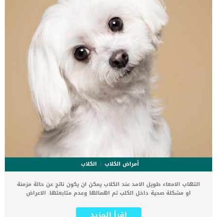
انزيمات البنكرياس فى الكلاب من البديهي ان يتم توفير إنزيمات الجهاز
الهضمي مع […]
أمراض الكلاب
الكلاب
التهاب الامعاء طويل الامد عند الكلاب يمكن ان يكون ناتج عن حالة مزمنة
او مشكلة صحية داخل الكلب تم اهمالها وعدم متابعتها. الاعراض
المرتبطة بهذه الحالة كثيرة ومتشابهه مع العديد من الاعراض الاخرى,
فالتشخيص سيحتاج الى العديد من الخطوات. كما ان القئ المزمن او
اقرأ المزيد