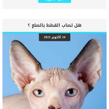
الاسهال المزمن او اى حالة عرضية مرتبطة بالهضم او الامعاء تكون
مستمرة, تكون مرتبطة بوجع الامعاء طويل الامد. هناك العديد من الاسباب
المرتبطة بهذه الحالة ولكبن بعض أسباب هذه المشكلة هي تشوهات
الغشاء المخاطي أو إصابة بطانة المعدة أو العدوى. اقرأ ايضا: نقص تنسج
البنكرياس عند الكلاب كما ان التهاب المعدة طويل الأمد هو حالة لا ينبغي
تجاهلها لأنها قد تتحول في النهاية إلى حالة بدون علاج. يعد التحكم في
هل تصاب القطط بالصلع ؟
سبب المشكلة أو القضاء عليه أمرًا ضروريًا لضمان بقاء حيوانك الأليف في
صحة جيدة. اعراض التهاب المعدة طويل الامد عند الكلاب على الرغم من أن
العلامات قد تبدو خفيفة في البداية ، إلا أن الالتهاب طويل الأمد يمكن أن
24 أكتوبر 2022
يؤدي إلى الألم وتلف بطانة المعدة وسيرتبط ببعض او كل هذه الاعراض
التالية إسهال فقدان الوزن البراز الأسود وجع بطن ضعف خمولجفاف اقرأ
ايضا: كيف تتعامل مع المعدة الحساسة عند الكلاب ؟ اسباب التهاب
المعدة طويل الامد عند الكلاب الأورام التعرض المتكرر لمسببات الحساسية
الغذائية آثار الأدوية […]