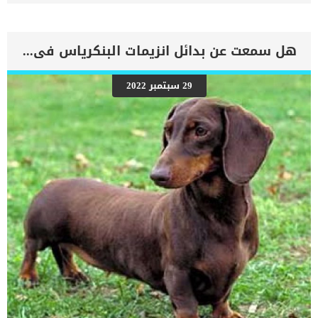
بشكل عام وليس القطط بشكل خاص. سنوضح في هذا المقال هل قطط
تسبب العقم ام لا وهل عند تربيتك قطة في منزلك سيؤثر على بناتك أو
أولادك في المستقبل ؟ وما هي طرق تجنب حدوث العدوى بداء القطط
هل القطط تسبب العقم للبنات ؟ كل شئ عن داء القطط للمرأة الحامل
هل سمعت عن بدائل انزيمات البنكرياس فى الكلاب من قبل ؟
هناك نوع من الطفيليات يسميه البعض جرثومة القطط لكن هذا الاسم غير
علمي على الاطلاق. حيث ان هذا الطفيل اسمه العلمي توكسوبلازما
Toxoplasmosis أو داء المقوسات وهو طفيل معدي للرجال و النساء على حد
29 سبتمبر 2022
السواء. هذا الطفيل، يصيب جميع البشر بطرق عديدة، و العدوى بهذا
الطفيل ليست قاصرة على النساء او البنات بشكل خاص. بل أن الكثير من
الرجال يصابون به. إذا أصيبت المرأة بهذا الطفيل، فإنها قد تتعرض
للإجهاض إذا لم يتم العلاج منه، أو إذا لم يتم اكتشافه. […]