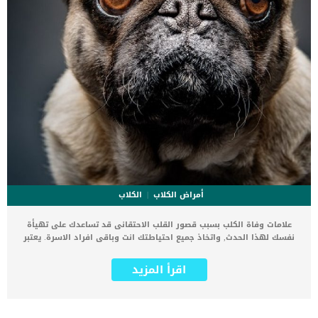
أمراض الكلاب
الكلاب
علامات وفاة الكلب بسبب قصور القلب الاحتقانى قد تساعدك على تهيأة
نفسك لهذا الحدث, واتخاذ جميع احتياطتك انت وباقى افراد الاسرة. يعتبر
مرض قصور القلب الاحتقانى من اخطر الحالات المرضية التى يمكن ان
يتعرض لها جميع الكائنات الحية بما فى ذلك الكلاب والقطط. كما ان القلب
اقرأ المزيد
يعتبر عضوا رئيسيا فى جسم الكلاب, واى قصور به يعتبر قصور فى باقى
اجزاء الجسم. يحدث قصور القلب الاحتقاني (CHF) عندما يكون القلب غير
قادر على ضخ الدم بشكل كافٍ في جميع أنحاء الجسم. ينتج عن ذلك عودة
الدم إلى الرئتين وتراكم السوائل في تجاويف الجسم ، مما يقيد القلب