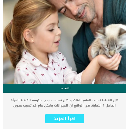
القطط
هل القطط تسبب العقم للبنات و هل تسبب عدوى جرثومة القطط للمرأة
الحامل ؟ الاجابة: في الواقع أن الحيوانات بشكل عام قد تسبب عدوى
يسميها البعض جرثومة القطط و يقول عنها البعض داء القطط للحامل
لكن اسمها العلمي هو داء المقوسات أو التوكسوبلازما لكن العدوى
اقرأ المزيد
تحدث في ظروف معينة. تأثير تربية القطط على البنات أو النساء غير مؤكد.
حيث ان العدوى بجرثومة القطط أو داء القطط تحدث بسبب الحيوانات