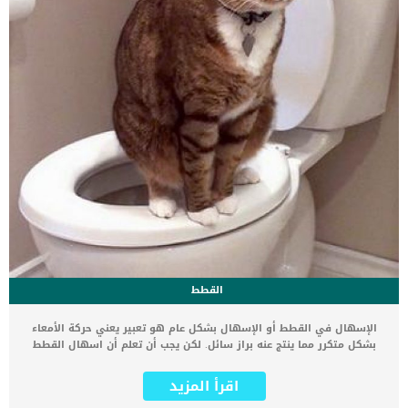
القطط
الإسهال في القطط أو الإسهال بشكل عام هو تعبير يعني حركة الأمعاء
بشكل متكرر مما ينتج عنه براز سائل. لكن يجب أن تعلم أن اسهال القطط
قد يعتبر عرض وليس مرض في حد ذاته. بمعنى آخر ان الإسهال مؤشر
لبعض الأمراض. لذلك فقد يحدث الإسهال عند قطتك لعدة أسباب قد تكون
اقرأ المزيد
بسيطة أو خطيرة. الاسهال عند القطط قد يحدث بسبب عدم الاهتمام