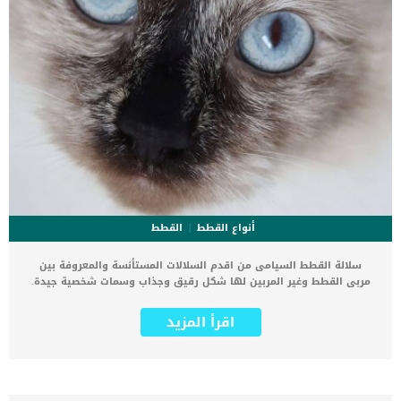
أنواع القطط
القطط
سلالة القطط السيامى من اقدم السلالات المستأنسة والمعروفة بين
مربى القطط وغير المربين لها شكل رقيق وجذاب وسمات شخصية جيدة.
يعود تاريخ اكتشاف القطة السيامى الى القرن الرابع عشر فى تايلاند. كان
يعتز بها وسط الملوك وكانت تهدى بين الامراء والملكات كهدية قيمة
اقرأ المزيد
وذو معنى, وكثيرا ما تشبهت الفتيات الرقيقات بالقطط السيامى. اقرأ
ايضا: سلالة ديفون ريكس فى القطط “مقال شامل” اما عن تاريخها خارج
تايلاند, فتنتمي أول سيامي معروفة في الولايات المتحدة إلى السيدة
الأولى لوسي ويب هايز ، زوجة الرئيس رذرفورد ب. هايز في أواخر القرن
التاسع عشر. اضف الى معلوماتك انه تم استخدام السيامي في التهجين