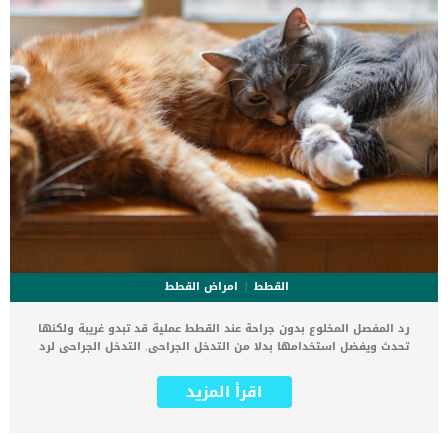
القطط
امراض القطط
رد المفصل المخلوع بدون جراحة عند القطط عملية قد تبدو غريبة ولكنها
تحدث ويفضل استخدامها بدلا من التدخل الجراحى. التدخل الجراحى لرد
المفاصل المخلوعة يمكن أن يتلف كثيرا من الانسجة اثناء العملية. الحفاظ
على اكبر كم من الانسجة فى جسم القطة يتحقق عند رد مفصل القطة
اقرأ المزيد
بدون جراحة. عادة ما تتعرض القطط الى خلع مفصل الساق او الفخذ نتيجة
حادث او القفز من مكان مرتفع. خلع المفصل عند القطط يختلف عن الكسر,
فالكسر ألمه اصعب وعلاجه يحتاج الى جبيرة او تدخل جراحى. يمكن ان يتكرر