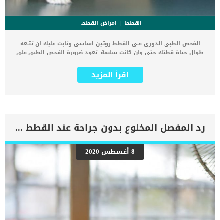
القطط
امراض القطط
الفحص الطبى الدورى على القطط روتين اساسى وثابت عليك ان تتبعه
طوال حياة قطتك حتى وان كانت سليمة. تعود ضرورة الفحص الطبى على
القطط لان القطط لا تملك لغة حوراية فلا تتمكن من اخبارك بانها تعانى
من مشكلة عضوية او صحية ما. يعتقد البعض ان الفحص البدنى لابد وان
اقرأ المزيد
يتم اجراءه فقط على القطط السليمة, ولكن الامر غير صحيح, فالقطط
السليمة ايضا يجب ان تخضع للفحص الطبى بشكل دورى. اقرأ ايضا: كيف
يتم فحص الحيوان الأليف في العيادة البيطرية كما يهدف الفحص الطبى
الدورى على القطط للحفاظ على الصحة المثالية للقطة والتأكد من ان
يصيبها اى مكروه. كم مرة يجب ان تخضع قطتك للفحص الطبى ؟ تعتمد
مرات الفحص الطبى على عمر قطتك وحالتها الصحية العامة, وهل تعانى
رد المفصل المخلوع بدون جراحة عند القطط بالتفصيل
الحالة منة اى مشكلة او امراض او تشوهات. فى المرحلة المبكرة من عمر
قطتك، سيوصى بإجراء فحوصات صحية على بشكل شهري. كما نجد ان
القطط البالغة ،تخضع للفحوصات الجسدية بشكل سنوى ويوصى بإجراء
8 أغسطس 2020
فحوصات نصف سنوية للقطط في منتصف العمر وكبار السن. فى البداية
عليك ان تعرف ما المقصود بالفحص السنوى فى عالم القطط. اقرأ ايضا:
اهمية الاشعة السينية على اسنان القطط هل تعتقد ان السنة التقويمية
العادية التى نعيشها هى هى نفسها السنة فى عالم القطط ؟؟ الاجابة
قطعا لا. فالقطط […]