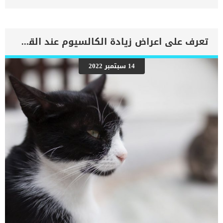
بالتغذية. على سبيل المثال، إن تغيير النمط الغذائي لقطتك بشكل مفاجئ
قد يكون أحد اسباب الإسهال في القطط. لكن ليس هذا بالتأكيد هو
السبب الوحيد لاسهال القطط. فقد يكون الإسهال بسبب عدوى فيروسية
أو مرض مفاجئ. الاسهال عند القطط قد يكون مفاجئ لكنه يستمر ليوم أو
اثنين ثم يذهب بدون أي أدوية أو علاج. وقد يأتي على فترات متقطعة.
تعرف على اعراض زيادة الكالسيوم عند القطط
بشكل عام الإسهال ليس مرضا خطيرا في القطط إلا إذا استمر لأكثر من
يومين أو ثلاثة بدون تغير. وقتها عليك الإنتباه ومعرفة السبب حتى لا
تصاب قطتك بالجفاف أو ربما بماهو أكثر من ذلك. إذا لاحظت أن إسهال
14 سبتمبر 2022
القطط مع دم أو براز القطة مصحوب بالدماء فإن ذلك قد يكون مؤشرا
على الإصابة بالديدان المعوية إذا لم تكن قطتك مطعمة ضد ديدان القطط
كما إذا لاحظت أن لون براز القطة أسود أو اسهال القطط مع دم أسود
فإن هذا […]