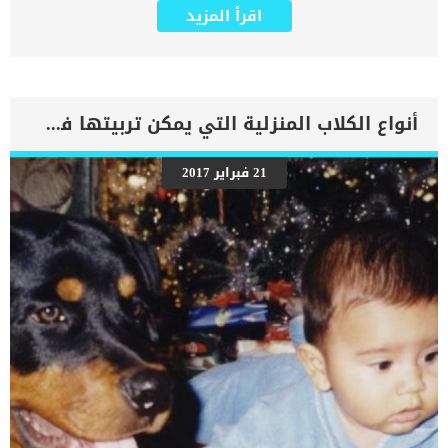
يتعرض لها جميع الكائنات الحية بما فى ذلك الكلاب والقطط. كما ان القلب
اقرأ المزيد
يعتبر عضوا رئيسيا فى جسم الكلاب, واى قصور به يعتبر قصور فى باقى
اجزاء الجسم. يحدث قصور القلب الاحتقاني (CHF) عندما يكون القلب غير
قادر على ضخ الدم بشكل كافٍ في جميع أنحاء الجسم. ينتج عن ذلك عودة
الدم إلى الرئتين وتراكم السوائل في تجاويف الجسم ، مما يقيد القلب
والرئتين ويمنع تدفق الأكسجين الكافي في جميع أنحاء الجسم. اقرا ايضا:
اعراض وعلامات تضخم القلب عند الكلاب فى هذا المقال سنطلعك على
أنواع الكلاب المنزلية التي يمكن تربيتها في البيت بالصور
بعض العلامات التي تشير إلى أن كلبك قد اقترب من مرحلة يحتافيها إلى
رعاية المسنين أو قد تفكر في القتل الرحيم. يمكننا اختصار هذه العلامات
على شكل مجموعة من المراحل التى يتدرجها الكلب الى ان يصل الى
21 فبراير 2017
النهاية. اهم علامات وفاة الكلاب بسبب قصور القلب الاحتقانى كما ذكرنا
ستكون هذه العلامات عبارة عن مراحل متدرجة الى المرحلة الاخيرة وهى
الوفاة. _المرحلة الاولى, تظهر ان الكلب معرض لخطر الإصابة بسرطان
القلب ، ولكن ليس لديه أعراض ولا تغييرات في القلب. _المرحلة
الثانية,يعاني الكلب […]