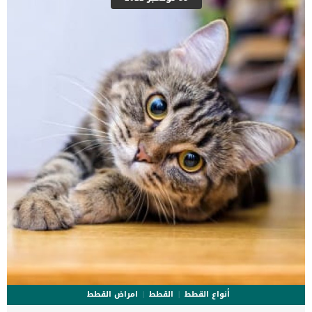
الكلب، وخاصة إذا كان الكلب يعاني من عدة مشكلات وأمراض جلدية
متعددة مثل الحكة الجلدية والالتهابات والبشرة الجافة، وليس من
الضروري استخدام البلسم في تنظيف فرو الكلب يمكننا الاكتفاء بتنظيفه
باستخدام الشامبو فقط، إلا إذا كان الكلب يعاني من جفاف الشعر ففي
هذه الحالة ينصح باستخدام الشامبو. اقرأ أيضا: 7 نصائح تساعد في تنعيم
شعر […]
أنواع القطط
القطط
امراض القطط