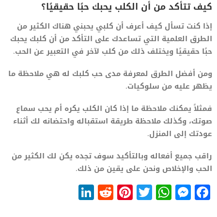
كيف تتأكد من أن الكلب يحبك حبًا حقيقيًا؟
إذا كنت تسأل كيف أعرف أن كلبي يحبني هناك الكثير من
الطرق العلمية التي تساعدك على التأكد من أن كلبك يحبك
حبًا حقيقيًا ويختلف ذلك من كلب لآخر في التعبير عن الحب.
ومن أفضل الطرق لمعرفة مدى حب كلبك له هي ملاحظة ما
يظهر عليه من سلوكيات.
فمثلاً يمكنك ملاحظة ما إذا كان الكلب يكره أم يحب سماع
صوتك، وكذلك ملاحظة طريقة استقباله واحتضانه لك أثناء
عودتك إلى المنزل.
راقب جميع أفعاله وبالتأكيد سوف تجده يكن لك الكثير من
الحب والإخلاص ونحن على يقين من ذلك.
LinkedIn
Reddit
Pinterest
WhatsApp
Twitter
Messenger
Facebook