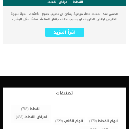
القطط
امراض القطط
الحمى عند القطط حالة مرضية يمكن ان تصيب جميع الكائنات الحية نتيجة
التعرض لبعض الظروف او بسبب ضعف جهاز المناعة. تمامًا مثل البشر ،
يمكن للقطط أن تزيد درجة حرارة الجسم عن المعتاد عندما تكون مريضة.
هناك العديد من الاسباب التى تكمن خلف اصابة القطة بالحمى ولكن يمكن
اقرأ المزيد
ان تصاب القطة بالحمى مجهولة المنشأ. يمكن اعتبار القطة الهادئة
والخاملة التي تبلغ درجة حرارة 103 فهرنهايت وتظهر عليها أعراض المرض
الأخرى تتشابه الاسباب التى تكمن خلف اصابة البشر بالحمى مع نفس
اسباب القطط. اقرا ايضا: تعرف على اثار اللقاح عند القطط اعراض وعلامات
الحمى عند القطط ستجد ان القطة تشعر بالخمول النوم أكثر من المعتاد
ليس لديها شهيةالاختفاء تجنب الأنشطة القيء الإسهال كل هذه
العلامات طارئة عليك بالتوجه الفورى للعيادة البيطرية عندما تظهر واحدة
او اكثر على القطة. اسباب اصابة قطتك بالحمى العدوى والالتهابعدوى
الجهاز التنفسي العلوي عدوى الأسنان الشديدة عندما لا تظهر على قطتك
أي أعراض بخلاف الحمى والشعور بالضيق العام ، قد يقوم طبيبك البيطري
ببساطة بتشخيصها على أنها مصابة بحمى مجهولة السبب. اقرأ ايضا:
النوبات عند القطط وكيفية التعامل معها تشخيص الطبيب البيطرى لحالة
تصنيفات
القط سينظر طبيبك البيطري أولاً في التاريخ الطبي لقطتك وسيطلب منك
سرد أعراض قطتك وإعطاء تفاصيل حول سلوكها. في بعض الأحيان ، قد لا
[…]
القطط
(768)
امراض القطط
(488)
أنواع القطط
(170)
أنواع الكلاب
(229)