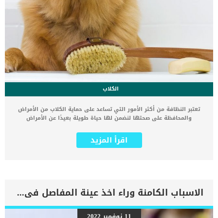
الكلاب
تعتبر النظافة من أكثر الأمور التي تساعد على حماية الكلاب من الأمراض
والمحافظة على صحتها لنضمن لها حياة طويلة بعيدًا عن الأمراض
والفيروسات التي قد تصاب بها وتقضي عليها. لذلك يجب علينا الاهتمام
بتنظيف الكلب من وقت لآخر لمنع انتشار الجراثيم والأمراض وتطهيره من
اقرأ المزيد
الطفيليات والبكتيريا التي تكون عالقة به، والنظافة تساعد الكلب أيضًا على
التخلص من الروائح الكريهة التي تكون موجودة به. عند تنظيفك لكلبك
تضمن لنفسك وله حياة صحية آمنة بعيدًا عن الأمراض والعدوى، وسوف
نقدم لك اليوم مجموعة من النصائح للحفاظ على نظافة الكلاب وخاصة أثناء
الاستحمام. استخدام الشامبو المناسب في التنظيف يجب استشارة
الطبيب البيطري بشأن الشامبو والبلسم المناسب في تنظيف الكلاب، فلا
الاسباب الكامنة وراء اخذ عينة المفاصل فى القطط
يمكننا استخدام الشامبو العادي في تنظيف الكلاب نظرًا لاختلاف سمك
جلدها عن جلد الإنسان الذي يتميز بكونه رقيق وغير سميك. لذلك ينبغي
استخدام أنواع جيدة من الشامبو على أن تكون ذات تأثير فعال على جلد
11 نوفمبر 2022