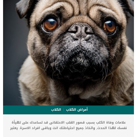
أمراض الكلاب
الكلاب
علامات وفاة الكلب بسبب قصور القلب الاحتقانى قد تساعدك على تهيأة
نفسك لهذا الحدث, واتخاذ جميع احتياطتك انت وباقى افراد الاسرة. يعتبر
مرض قصور القلب الاحتقانى من اخطر الحالات المرضية التى يمكن ان