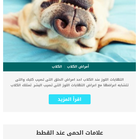
أمراض الكلاب
الكلاب
التهابات اللوز عند الكلاب احد امراض الحلق التى تصيب كلبك والتى
تتشابه اعراضها مع اعراض التهابات اللوز التى تصيب البشر. تمتلك الكلاب
لوزة واحدة على كل جانب من حلقها ، والتي تعد جزءًا من الجهاز
الليمفاوى. كما هو الحال مع البشر, فان التهابات اللوز عند الكلاب يحدث
اقرأ المزيد
عادة عندما يعاني الكلب من اضطراب آخر في الرئتين أو الشعب الهوائية.
اقرأ ايضا: الاستئصال الجزئى للحنجرة عند الكلاب بالتفاصيل قد تصل التهاب
اللوزتين عند الكلاب الى التضخم الشديد الذى يجعلك تراها بمجرد ان يقوم
الكلب بفتح فمه. تسبب هذه الاصابة العديد من المشاكل الصحية للكلب
وتفقده القدرة على ممارسة العديد من الانشطة. غالبا مايظهر التهاب
اللوزتين عند سلالات الكلاب صغيرة الحجم. اعراض التهابات اللوز عند الكلاب
علامات الحمى عند القطط
تماما مثل البشر ستظهر على كلبك نفس الاعراض التى تظهر عليك عند