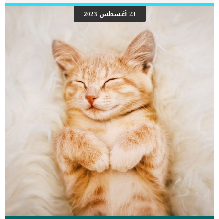
التهاب اللوز مثل: فقدان الشهيةعدم القدرة على البلعالاحتقانالتهابات
الحلقتورم اللوزتينالخمولسيلان اللعاب هناك بعض الكلاب تصاب بالتهاب
23 أغسطس 2023
اللوز المزمن نتيجة الشكل التشريحى للوجه والفم والحنجرة, فالكلاب صاحبة
الوجه المسطح اكثر عرضة لالتهابات اللوز من غيرها. اقرا ايضا: استئصال
اللوزتين عند الكلاب بالتفاصيل اسباب التهابات اللوزتين عند الكلاب
عدوىشئ عالق فى الفماستمرار القئالسعال المستمرامراض الشعب
الهوائيةمشاكل الاسنان واللثةاورام الفم تشخيص الطبيب البيطرى لحالة
الكلب توجه بكلبك الذى ظهرت عليه الاعراض السابقة الى الطبيب
البيطرى.سيقوم بعمل الفحصوات […]