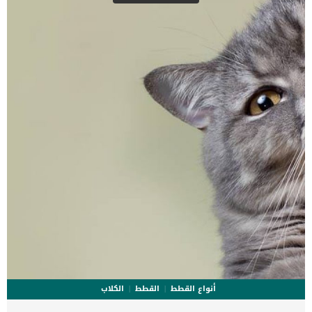
هذه المشكلة وغالبا ما يتم ارجاعها الى بعض العوامل الوراثية. اقرا ايضا:
لماذا يتم تجفيف الغشاء المخاطى عند الكلاب ؟ تشخيص الطبيب البيطرى
لحالة الكلب توجه الى العيادة البيطرية عندما تلاحظ العلامات المذكور
سابقا على كلبك, فهذه الحالة المرضية تحتاج الى فحص طبى شامل
لمحاولة تخفيف الانزعاج على الكلب. سوف تحتاج إلى تقديم تاريخ شامل
لصحة كلبك […]
أنواع القطط
القطط
الكلاب