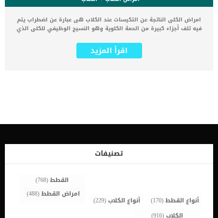
امراض الكلى الناتجة عن التكيسات عند الكلاب هى عبارة عن اضطراب يتم
فيه تلف أجزاء كبيرة من الحمة الكلوية وهو النسيج الوظيفي للكلى الذي
يكون عبارة عن اكياس. هذه التكيسات عبارة عن كيس مغلق قد يكون
مملوءًا بالهواء أو السوائل أو المواد شبه الصلبة. تتطور الأكياس الكلوية
اقرأ المزيد
في خلايا الترشيح الوظيفية لأنسجة الكلى وفي القنوات المجمعة. اقرا
ايضا: خطورة التهاب كبيبات الكلى عند الكلاب دائمًا ما يصاب كل من
كليتي الكلب بالمرض, وليست كلى واحدة دون الاخرى مثل معظم امراض
الكلى. على الرغم من أن مرض الكلى المتعدد الكيسات عادة لا يهدد
الحياة على الفور، إلا أنه يجب علاجه في أقرب وقت ممكن لمنع تطور
الكيس وتطور العدوى البكتيرية الثانوية امراض الكلى الناتجة عن
التكيسات عند الكلاب يمكن ايضا ان تصيب القطط. اعراض امراض الكلى
الناتجة عن التكيسات فى الكلاب مع الاسف هذه الحالة المرضية ليس من
السهل ان تظهر اعراضها فى وقت مبكر. غالبًا ما تظل الأكياس غير
مكتشفة حتى تصبح كبيرة ومتعددة بما يكفي للمساهمة في الفشل
الكلوي أو تضخم البطن. كما ان معظم المرضى لا تظهر عليهم أي أعراض
خلال المراحل الأولية من تكوين الكيس ونموه. اقرا ايضا: كلبى يعانى من
تصنيفات
امراض الكلى.. ماذا اطعمه ؟ غالبا ما يتم الكشف عن الحالة بعد ظهور
الانتفاخ, ومن خلال […]
القطط
(768)
امراض القطط
(488)
أنواع القطط
(170)
أنواع الكلاب
(229)
الكلاب
(916)