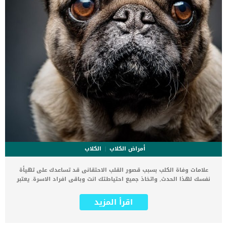
أمراض الكلاب
الكلاب
علامات وفاة الكلب بسبب قصور القلب الاحتقانى قد تساعدك على تهيأة
نفسك لهذا الحدث, واتخاذ جميع احتياطتك انت وباقى افراد الاسرة. يعتبر
مرض قصور القلب الاحتقانى من اخطر الحالات المرضية التى يمكن ان
يتعرض لها جميع الكائنات الحية بما فى ذلك الكلاب والقطط. كما ان القلب
اقرأ المزيد
يعتبر عضوا رئيسيا فى جسم الكلاب, واى قصور به يعتبر قصور فى باقى
اجزاء الجسم. يحدث قصور القلب الاحتقاني (CHF) عندما يكون القلب غير
قادر على ضخ الدم بشكل كافٍ في جميع أنحاء الجسم. ينتج عن ذلك عودة