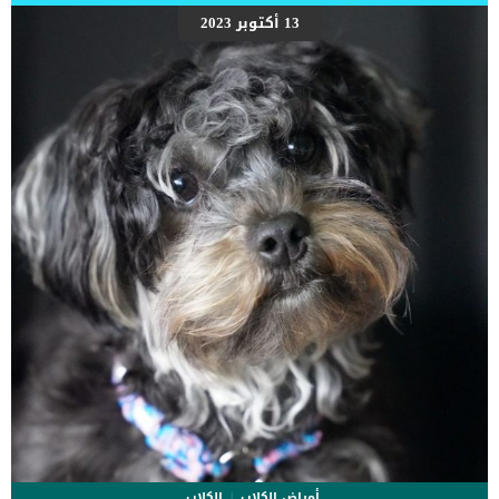
الذي يغلق فيه الفك. يحدث هذا بسبب تهيج العصب القريب من الحجاب
13 أكتوبر 2023
الحاجز. يمكن ان تلاحظ حدوث زغطة القطط لأسباب متنوعة – كثيرًا
بالطريقة نفسها التي يتبعها البشر – وأكثرها شيوعًا هي الإفراط في
تناول الطعام أو تناول الطعام بسرعة كبيرة جدًا. تميل القطط إلى عدم
مضغ الطعام بشكل صحيح، مما يؤدي إلى ابتلاع […]
أمراض الكلاب
الكلاب