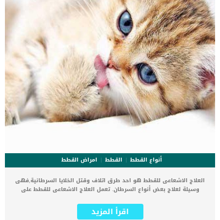
مصدر قلق، فإن ترك الطعام طوال النهار والليل يعد خيارًا جيدًا […]
أنواع القطط
القطط
امراض القطط
العلاج الاشعاعى للقطط هو احد طرق اتلاف وقتل الخلايا السرطانية,فهى
وسيلة لعلاج بعض أنواع السرطان. تعمل العلاج الاشعاعى للقطط على
علاج الأورام السرطانية دون إتلاف الأنسجة السليمة. اقرا ايضا: سرطان
البنكرياس عند القطط “اعرف بالتفاصيل” ليست كل أنواع السرطان قابلة
اقرأ المزيد
للعلاج الإشعاعي حيث تختلف باختلاف أنواع السرطان وموقعها فى جسم