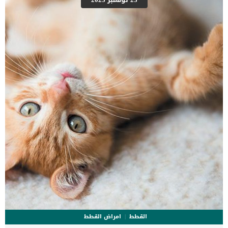
عينك، ووضعيتك، وابتسامتك. تطورت الكلاب لتقرأ مشاعرنا لأنها تعتمد
على العلاقة عاطفية وثيقة مع البشر من أجل البقاء. كما ان الكلاب يريدون
أن يعرفوا ما إذا كنا مستائين أو إذا كنا في مزاج جيد. فإذا كنا في مزاج
جيد، فغالبًا ستتفاعل الكلاب معنا بحثًا عن الطعام أو الاهتمام. لكن إذا
بدونا […]
القطط
امراض القطط