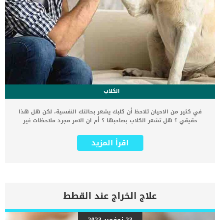
الكلاب
في كثير من الاحيان تلاحظ أن كلبك يشعر بحالتك النفسية، لكن هل هذا
حقيقي ؟ هل تشعر الكلاب بصاحبها ؟ أم ان الامر مجرد ملاحظات غير
حقيقية. إن الكثير من الناس يقسمون أن كلابهم يمكن أن يستشعروا
الأشياء قبل حدوثها، أو يحسون بالتغيرات البيئية التي لا يستطيع الإنسان
اقرأ المزيد
رؤيتها. إن ما يشبه الحدس بالنسبة لنا غالبًا يعود لقدرة الكلب الاستثنائية
على استشعار الرائحة، ولكن يمكن للكلاب أيضًا أن تقرأ وجوهنا ولغة
الجسد وهو ما يساعدهم في اكتشاف التغيرات في المزاج ؟ إليك خمسة
أشياء مدهشة يمكن أن يستشعرها الكلب، من العواصف القادمة إلى
الأمراض الخطيرة. هل تشعر الكلاب بصاحبها ؟ 5 أشياء يستشعرها كلبك
مبكرا ! 1- الكلاب يمكن أن تشعر بمزاجك الكلاب يمكنها قراءة لغة الجسد
علاج الخراج عند القطط
الخاصة باصحابها بشكل مذهل يمكن للكلاب استخدام الإشارات المرئية
لتعرف هل نحن سعيدون أم مكتئبون. إنهم خبراء في لغة الجسد. يؤكد
الكلاب ان الكلاب تشعر بصاحبها، حيث إنهم يستطيعون معرفة حجم بؤبؤ
23 نوفمبر 2023