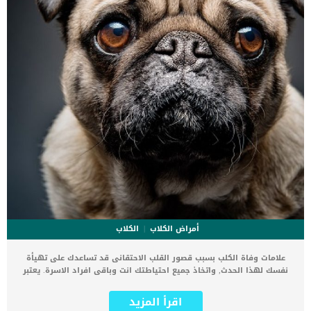
أمراض الكلاب
الكلاب
علامات وفاة الكلب بسبب قصور القلب الاحتقانى قد تساعدك على تهيأة
نفسك لهذا الحدث, واتخاذ جميع احتياطتك انت وباقى افراد الاسرة. يعتبر
مرض قصور القلب الاحتقانى من اخطر الحالات المرضية التى يمكن ان
يتعرض لها جميع الكائنات الحية بما فى ذلك الكلاب والقطط. كما ان القلب
اقرأ المزيد
يعتبر عضوا رئيسيا فى جسم الكلاب, واى قصور به يعتبر قصور فى باقى