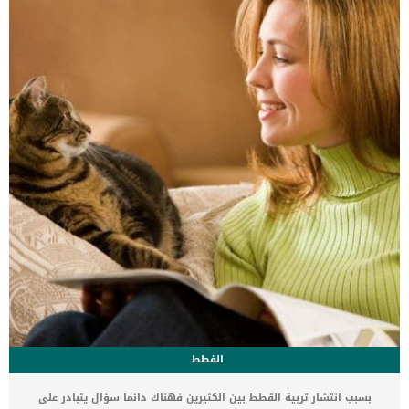
الكلاب. يجب ان تجرى هذه العملية على يد جراح بيطري ماهر وفى عيادة
بيطرية مجهزة من جميع الأدوات والمعدات. إجراءات عملية استئصال
اللوزتين عند الكلاب يتم عمل فحص جسدي شامل […]
القطط
بسبب انتشار تربية القطط بين الكثيرين فهناك دائما سؤال يتبادر على