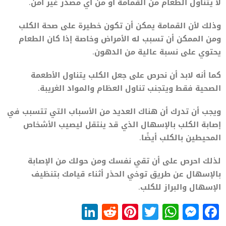
لا يتناول الطعام من القمامة أو من أي مصدر غير آمن.
وذلك لأن القمامة يمكن أن تكون خطيرة على صحة الكلب
ومن الممكن أن تسبب له الأمراض وخاصة إذا كان الطعام
يحتوي على نسبة عالية من الدهون.
كما أنه لابد أن نحرص على جعل الكلب يتناول الأطعمة
الصحية فقط ويتجنب تناول العظام والمواد الغريبة.
ويجب أن تدرك أن هناك العديد من الأسباب التي تتسبب في
إصابة الكلب بالإسهال الذي قد ينتقل ليصيب الأشخاص
المحيطين بالكلب أيضًا.
لذلك احرص على أن تقي نفسك ومن حولك من الإصابة
بالإسهال عن طريق توخي الحذر أثناء قيامك بتنظيف
الإسهال والبراز للكلب.
LinkedIn
Reddit
Pinterest
WhatsApp
Twitter
Messenger
Facebook