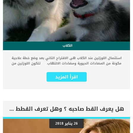
الكلاب
استئصال اللوزتين عند الكلاب هى الاقتراح الثاني بعد وضع خطة علاجية
مكونة من المضادات الحيوية ومضادات الالتهاب. تتكون اللوزتين من
نسيج ليمفاوي يقع في مؤخرة الحلق وعندما تصاب بالالتهاب تتورم حتى
انه يمكن رؤيتها عند فتح الفم. عادة ما يكون تورم اللوز ناتج عن حالة
اقرأ المزيد
مرضية أخرى, اذا تم اكتشافها مبكرا وعلاجها يمكن الا يحتاج الكلب الى
هذه العملية. إذا فشلت المضادات الحيوية والأدوية المضادة للالتهابات
في إيقاف المشكلة فقد يتم اقتراح العملية الجراحية للكلب. عادة لا يلجأ
الأطباء الى استئصال اللوزتين عند الكلاب كحل اول ولكن فى حالات
العدوى الشديدة والإصابة بالسرطان يكون الاستئصال هو الحل الأمثل.
اقرأ ايضا: كيفية تثبيت الاضلاع المكسورة عند الكلاب كما ان هناك بعض
هل يعرف القط صاحبه ؟ وهل تعرف القطط اولادها ؟
السلالات من الكلاب التى يكون لديها انف قصير, والتى يؤثر عليها تورم
اللوزتين أكثر من السلالات الاخرى, حيث يعيق عملية التنفس بالكامل. يؤثر
تورم اللوز على عادات الأكل والشرب عند الكلب, فنجد ان يبلع الاكل
26 يناير 2018
بصعوبة ويمكن ان يمتنع عن الأكل نتيجة للألم الذى يشعر به. نقص الوزن
وحدوث مضاعفات صحية أخرى من ضمن نتائج تورم والتهاب اللوزتين عند