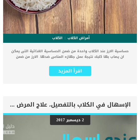
أمراض الكلاب
الكلاب
حساسية الارز عند الكلاب واحدة من ضمن الحساسية الغذائية التى يمكن
ان يصاب بها كلبك نتيجة عمل جهازه المناعى ضدها. الارز من ضمن
مكونات الطعام المتواجدة فى جميع المنازل والذى يمكن تقديمها الى
الكلب فى بعض المراحل العمرية. حساسية الغذاء بشكل عام ناتجة عن عمل
اقرأ المزيد
الجهاز المناعى فى جسم الكلب الذى يعتقد عن كريق الخطأ ان هذه
المكونات غريبة. اقرأ ايضا: كيفية تطبيق العلاج الطبيعى لحساسية الكلاب
كما ان الحساسية غالبا ما تظهر على الجلد, فتظهر الحكة والالتهاب
والاحمرار والسعال والسيلان الانفى والخمول. اذا كنت تعتقد أن كلبك
يعاني من حساسية متعلقة بالأرز ، ناقش الأمر مع طبيبك البيطري. اعراض
حساسية الازر عند الكلاب من الممكن ان تظهر حساسية الارز على الكلب
الإسهال في الكلاب بالتفصيل، علاج المرض و الوقاية والأعراض
من اول مرة يتم تناول الارز بها ومن الممكن ان تظهر بعد تناوله لسنوات,
وهى كالتالى: حكة في الجلد جلد جاف متقشر تساقط الشعر نتوءات طفح
جلدي التهابات الأذن المزمنة اللعق المفرط مضغ القدمين مخالب حمراء
2 ديسمبر 2017
ملتهبة اضطراب الجهاز الهضمي كما تختلف الاحتياجات الغذائية لكل كلب
من الحبوب ، بما في ذلك الأرز. اقرا ايضا: الحساسية عند الكلاب وطرق
علاجها لماذا يصاب الكلب بحساسية الأرز ؟ كما ذكرنا ان المسؤول الاول