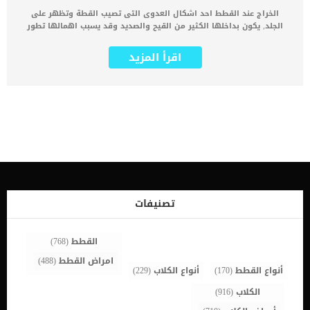
الخراج عند القطط احد اشكال العدوى التى تصيب القطة وتظهر على
الجلد, يكون بداخلها الكثير من القيح والصديد وقد يسبب اهمالها تطور
الحالة. عادة ما تحدث الخراجات بسبب دخول البكتيريا إلى الجلد من خلال
عضة أو ثقب في الجرح. على الرغم من ان خراجات القطط واضحة ولا تحتاج
اقرأ المزيد
الى المزيد من الاعراض او العلامات الا ان هناك علامات تساعد الطبيب
البيطرى على تشخيص حالة القط. كما ان هناك اسباب تكمن خلف انتاج
هذه الخراجات سنطلعك عليها الى جانب خطوات الطبيب البيطرى فى
تشخيص سبب الخراج. اقرا ايضا: تأثير داء الفطريات عند القطط هناك طرق
علاجية خاصة بكل حالة وتتوقف على العديد من العوامل المرتبطة بصحة
القطة العامة. علامات واعراض الخراج عند القطط العَرَض الأول والأكثر
وضوحًا للعديد من الخراجات هو الجرح الفعلي ، سواء كان علامة لدغة ، أو
جرح بالاضافة الى وجود شعر غير لامع حول الجرح. كما ستلاحظ مجموعة
عامة من الاعراض فى مكان الخراج وهما كالتالى: تورم. اقرا ايضا: تفسير
تورم الساق عند القطط ألم حمى إفرازات كريهة الرائحة أو صديدعرج إذا
كان الخراج في إحدى أرجل القط. الاسباب الكامنة خلف خراج القطة الخراج
عبارة عن جيب أو مجموعة من القيح الذي يتكون تحت الجلد نتيجة للعدوى.
تصنيفات
غالبا ما يكون السبب الكامن خلف هذه المشكلة من البداية […]
القطط
(768)
امراض القطط
(488)
أنواع القطط
(170)
أنواع الكلاب
(229)
الكلاب
(916)