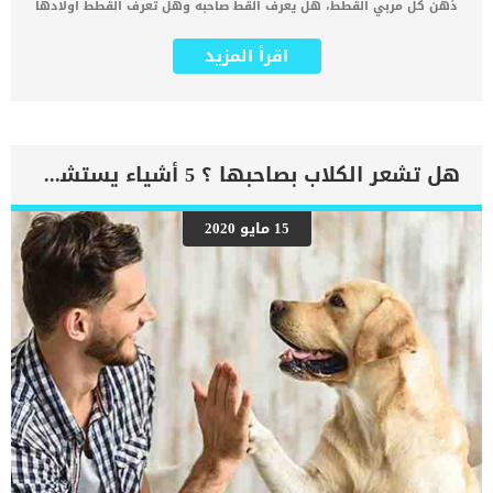
ذهن كل مربي القطط، هل يعرف القط صاحبه وهل تعرف القطط اولادها
كما يتعرف البشر على بعضهم البعض ؟ بسبب أن القطط في الأصل
حيوانات صيادة، اعتادت أجدادها العيش في البرية، فإن حواسها تطورت
اقرأ المزيد
وتكيفت بشكل معين يختلف عن حواس الإنسان. لذلك فإن القطط تستخدم
مجموعة من الحواس لتتعرف على أصحابها، حواس مثل حاسة الشم
والبصر والسمع تستخدمها كلها مجتمعة لتتعرف على محيطها بما فيهم
أنت. هل يعرف القط صاحبه عن طريق حاسة البصر ؟ القطط تتمتع بقدرة
عالية على الرؤية في الظلام الدامس، وذلك بسبب طبقة موجودة على
شبكية العين تقوم بعكس الضوء البسيط جدا إلى العين وبالتالي تستطيع
هل تشعر الكلاب بصاحبها ؟ 5 أشياء يستشعرها كلبك مبكرا !
القطة الرؤية في الظلام. اقرأ أكثر عن: سبب لمعان عيون القطط لكن في
مقابل ذلك فإن القطط لا تتمتع بنفس المقدرة في ضوء النهار، حيث تكون
الرؤية ضبابية نوعا ما بالنسبة للقطط، لكنها تستطيع تحديد التحركات
15 مايو 2020
بشكل كبير، لذلك لو قمت بتحريك أحد أصابعك تستطيع القطة ملاحظة ذلك
بسهولة لكن في نفس الوقت لن تستطيع ان ترى على مسافة بعيدة.
كذلك فإن القطط تستطيع تحديد المسافات بدقة متناهية، لذلك يمكنك
ملاحظة قدرة القطط على القفز لمسافات أضعاف طول جسدها بسهولة
لأنها تستطيع تحديد الأبعاد والمسافات. لكن بشكل […]