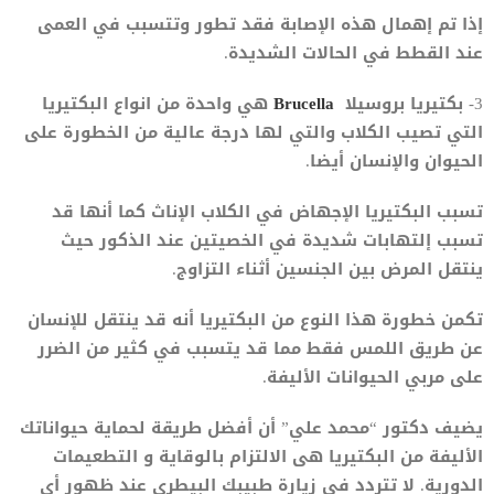
إذا تم إهمال هذه الإصابة فقد تطور وتتسبب في العمى
عند القطط في الحالات الشديدة.
3- بكتيريا بروسيلا
Brucella
هي واحدة من انواع البكتيريا
التي تصيب الكلاب والتي لها درجة عالية من الخطورة على
الحيوان والإنسان أيضا.
تسبب البكتيريا الإجهاض في الكلاب الإناث كما أنها قد
تسبب إلتهابات شديدة في الخصيتين عند الذكور حيث
ينتقل المرض بين الجنسين أثناء التزاوج.
تكمن خطورة هذا النوع من البكتيريا أنه قد ينتقل للإنسان
عن طريق اللمس فقط مما قد يتسبب في كثير من الضرر
على مربي الحيوانات الأليفة.
يضيف دكتور “محمد علي” أن أفضل طريقة لحماية حيواناتك
الأليفة من البكتيريا هى الالتزام بالوقاية و التطعيمات
الدورية. لا تتردد في زيارة طبيبك البيطري عند ظهور أي