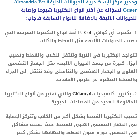
ومدير مركز الإسكندرية للحيوانات الأليفة Alexandria Pet
Center
لسؤاله عن أكثر انواع البكتيريا شيوعا وإصابة
للحيوانات الأليفة بالإضافة للأنواع السابقة فأجاب:
1- بكتيريا أي كولاي
E. Coli
أحد انواع البكتيريا الشرسة التي
تصيب الحيوانات الأليفة مثل القطط والكلاب.
تتواجد البكتيريا في التربة وتنتقل للكلاب والقطط وتصيب
أجزاء كبيرة من جسد الحيوان الأليف، مثل الجهاز التنفسي
العلوي و الجهاز الهضمي والتناسلي وقد تنتقل إلى الجراء
والقطط الصغيرة عن طريق الأمهات.
2- بكتيريا كلاميديا
Chlamydia
والتي تعتبر من أنواع البكتيريا
المقاومة للعديد من المضادات الحيوية.
تصيب البكتيريا القطط بشكل أكبر من الكلاب وتتركز الإصابة
في الجهاز التنفسي العلوي للقطط، حيث تسبب مشاكل
في التنفس، تورم عيون القطط والتهابها بشكل كبير.