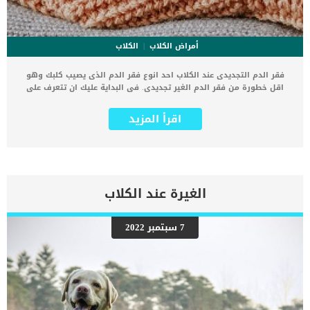
أمراض الكلاب
الكلاب
فقر الدم التجديدى عند الكلاب احد انوع فقر الدم الذى يصيب كلبك وهو
اقل خطورة من فقر الدم الغير تجديدى. فى البداية عليك ان تتعرف على
وصف مبسط لفقر الدم عند الكلاب. كما ان فقر الدم هو انخفاض في كتلة
خلايا الدم الحمراء نتيجة نقص إنتاج أو فقدان خلايا الدم الحمراء أو تدمير
اقرأ المزيد
خلايا الدم الحمراء فى جسم كلبك. اقرأ ايضا: عدوى الدم الطفيلية في
الكلاب – الميكوبلازما قد يفقد كلبك الدم بسبب الكثير من الاسباب والتى
سنتعرف عليها فى هذا المقال ومن خلال قراءة هذه السطور
فاستكملها. انواع فقر الدم عند الكلاب فقر الدم الغير تجديدى وهو
انخفاض الإرثروبويتين وهو هرمون تتحكم فيه الكلى ويؤثر على إنتاج خلايا
الدم الحمراء كاستجابة لانخفاض الأكسجين في الأنسجة أويكون نتيجة
الغيرة عند الكلاب
تشوهات نخاع العظام. كما تكمن خطورة فقر الدم الغير تجديدى فى عدم
استجابة نخاع العظم بشكل فعال لانخفاض مستويات خلايا الدم الحمراء.
اقرأ ايضا: انخفاض مستوى البروتين فى الدم عند الكلاب اما فقر الدم
7 سبتمبر 2022
التجديدي فان نخاع العظم يستجيب له عن طريق زيادة إنتاج خلايا الدم
الحمراء وإطلاق الخلايا الشبكية (خلايا الدم الحمراء غير الناضجة التي لا
تحتوي على نواة). كما يمكن أن يحدث فقر الدم التجديدي بسبب النزيف أو
انحلال الدم. اعراض فقر الدم التجديدى عند الكلاب عدم انتظام دقات القلب
[…]