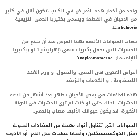
واحد من أخطر هذه الأمراض في الكلاب (تكون أقل في كثير
من الأحيان في القطط) ويسمى بكتيريا الحمى النزيفية
.
Ehrlichiosis
تصاب الحيوانات الأليفة بهذا المرض بعد أن تلدغ من
الحشرات التى تحمل بكتريا تسمى (إهرليشيا) أو (بكتيريا
أنابلاسما)
Anaplasmataceae
.
أعراض العدوى هي الحمى، والخمول، و ورم الغدد
الليمفاوية ، و الكدمات والنزيف.
هذه العلامات في بعض الأحيان تظهر بعد أشهر من لدغة
الحشرات، لذلك حتى لو كنت لم تري الحشرات فى الآونة
الأخيرة، قد يكون حيوانك الأليف مصاب بالحمى.
الحيوانات التي تتناول أنواع معينة من المضادات الحيوية
(مثل الدوكسيسيكلين) وأحيانا عمليات نقل الدم أو الأدوية