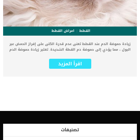
القطط
امراض القطط
زيادة حموضة الدم عند القطط تعنى عدم قدرة الكلى على إفراز الحمض عبر
البول ، مما يؤدي إلى حموضة دم القطة الشديدة. تعتبر زيادة حموضة الدم
عند القطط حالة نادرة او متلازمة غير شائعة بين القطط. تسبب هذه الحالة
الكثير من مشاكل الكلى وتفقدها قدرتها على القيام بوظيفتها بشكل
اقرأ المزيد
طبيعى فى الجسم. اضافة الى زيادة حموضة الدم سنجد ان هذه القطة
المصابة لديها مستويات غير طبيعية من البوتاسيوم في الدم. تحدث هذه
الحالة كجزء من عملية التمثيل الغذائي ، والتي يتم من خلالها تحويل
الطعام إلى طاقة. ترتبط هذه الحالة بمجموعة من العلامات والاعراض التى
تدفعك الى طلب الاستشارة الطبية, فقطتك الان ليست على مايرام. اقرأ
ايضا: نقص البروتين السكرى فى الدم عند القطط علامات زيادة حموضة
الدم عند القطط الاعراض التى سنطلعك عليها حاليا هى مجموعة من
العلامات التى ستظهر منها واحدة او اكثر لتلفت نظرك الى حالة القطة
الغير طبيعية. يمكنك اكتشاف هذه المشاكل والعلامات من خلال المراقبة
المستمرة لسلوك وحالة القطة الصحية. تشمل بعض الأعراض الشائعة التي
يمكن ملاحظتها ما يلي: حمى لهث فقدان الشهية خمول فقدان
الوزنجفافضعف العضلات البول الدموي العطش المفرط كثرة التبول
تصنيفات
الاسباب الكامنة خلف زيادة حموضة الدم عند القطط من خلال تحديد السبب
الذى يكمن خلف الاعراض والعلامات التى تكن خلف هذه الاعراض, […]