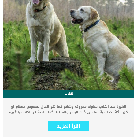
الكلاب
الغيرة عند الكلاب سلوك معروف وشائع كما هو الحال بخصوص معظم او
كل الكائنات الحية بما فى ذلك البشر والقطط. كما انه تشعر الكلاب بالغيرة
كما يشعر البشر ويمكنك معرفة مشاعر الكلب من خلال ترجمة لغة جسده
وتعبيرات وجهه. كما اثبتت جميع الدراسات المتعلقة بسلوك الحيوان ان
اقرأ المزيد
الغيرة عند الكلاب حقيقة لا يمكن تجاهلها. يعتقد البعض أن الشعور
بالغيرة مرتبط بالشعور بالرغبة فى البقاء, فالغيرة على الموارد او المشاعر