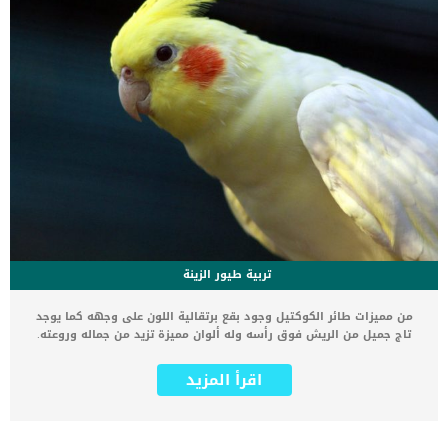
تربية طيور الزينة
من مميزات طائر الكوكتيل وجود بقع برتقالية اللون على وجهه كما يوجد
تاج جميل من الريش فوق رأسه وله ألوان مميزة تزيد من جماله وروعته.
قبل البدء في تربية عصافير الزينة الكوكتيل عليك معرفة بعض المعلومات
الهامة نذكرها لكم كالتالي تعتبر عصافير الزينة الكوكتيل من الطيور
اقرأ المزيد
خفيفة الظل التي تتمتع بقدر كبير من الجمال والشعبية، حيث أنها من
احب أنواع طيور الزينة إلى القلوب وأكثرها تمتعًا بالألفة والود والجمال
الرائع، كما أنه من أسهل طيور الزينة من حيث الرعاية والاهتمام والتربية.
تتميز عصافير الزينة الكوكتيل بالكثير من الألوان الجميلة والمبهجة التي