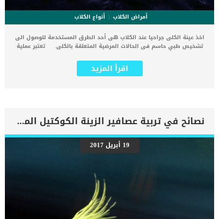
أمراض الكلاب
أنواع الكلاب
اخذ عينة الكلى جراحيا عند الكلاب هى أحد الطرق المستخدمة للوصول الى
تشخيص طبي حاسم فى الحالات المرضية المتعلقة بالكلى. تعتبر عملية
اخذ عينة الكلى جراحيا عند الكلاب عميقة التوغل وتسمى فى مجال الطب
البيطرى باسم “العينة المفتوحة” يعود اسم العينة المفتوحة على هذا
اقرأ المزيد
الاجراح لأنه يتطلب فتح البطن وكأن الطبيب سيجرى استئصال كامل للكلى.
يتم تطبيق اخذ عينة الكلى جراحيا عند الكلاب فى حالة النزيف او الاصابة
الخطيرة التى يفشل معها اخذ العينة بالمنظار. تفيد اخذ عينات الانسجة
فى عملية التشخيص حيث يتمكن الطبيب البيطرى من تحديد الحالة المرضية
التى يعانى منها الكلب. تنطوى هذه العملية ايضا على بعض المضاعفات
الخاصة بالتخدير وشق البطن الجراحى. اقرأ ايضا: ما هى ضمادة الجروح
نصائح في تربية عصافير الزينة الكوكتيل المنزلية
المائية عند الكلاب اجراءات اخذ عينة الكلى جراحيا عند الكلاب قبل أن تبدأ
الجراحة سيقوم الطبيب بتقييم حالة الكلب العامة من حيث قدرته الصحية
على تحمل التخدير الكلى. اقرأ ايضا: مخاطر تخدير القطط والكلاب في
19 أبريل 2017
العمليات الجراحيةيشمل هذا التقييم تحاليل البول والدم والملف
البيوكيميائي للكلب.بناء على ايجابية التحليل سيحدد الطبيب البيطرى موعد
العملية.سيطلب منك الطبيب البيطرى صيام كلبك فى الليلة التى تسبق
العملية الجراحية.تتم حلاقة المنطقة المحددة لعمل الشق الجراحي
وتعقيمها جيدا.سيقوم الطبيب البيطرى بعمل الشق البطى باستخدام
المشرط الجراحي.بعد ازاحة الانسجة وربط الاوعية الدموية تظهر الكلى […]