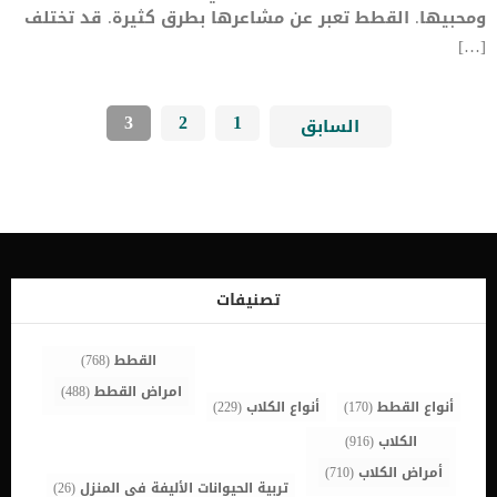
ومحبيها. القطط تعبر عن مشاعرها بطرق كثيرة. قد تختلف
[…]
3
2
1
السابق
تصنيفات
القطط
(768)
امراض القطط
(488)
أنواع القطط
(170)
أنواع الكلاب
(229)
الكلاب
(916)
أمراض الكلاب
(710)
تربية الحيوانات الأليفة في المنزل
(26)