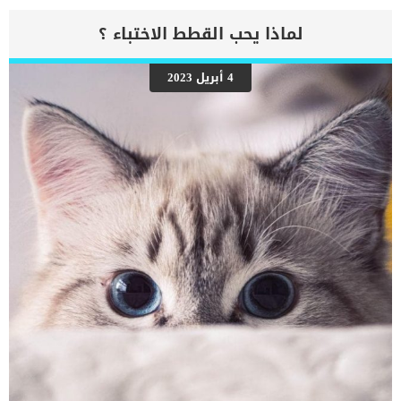
يجب أن تقوم بتزويج القطط أبدا، لأن علامات البلوغ ستزداد لكن لم تنضج
أجساد القطط بعد لتحمل الزواج، دائما ما ننصح بتزويج القطط عند سن 14
لماذا يحب القطط الاختباء ؟
شهر على الأقل ما هي أضرار عدم تزاوج القطط الذكور والاناث بالطبع
نحن نعلم أن العديد من مربي و محبي القطط دائما ما يسألون هذا
السؤال لترددهم في تزويج القطط او اجراء عملية تعقيم القطط. لذلك
4 أبريل 2023
نؤكد لكم اننا نعرض الرأي الطبي فقط. نحن نعلم كم تحب قطتك ونعرف
انك دائما تريد الأفضل لها سواء من الناحية الصحية او من ناحية الغريزة،
لذلك سنعرض لك الايجابيات والسلبيات ونترك لك الحكم في النهاية. 1 –
خطورة […]