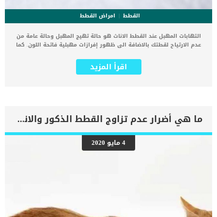
القطط
امراض القطط
التهابات المهبل عند القطط الاناث هو حالة تهيج المهبل وحالة عامة من
عدم الارتياح لقطتك بالاضافة الى ظهور إفرازات مهبلية فاتحة اللون. كما
ان التهاب المهبل عند القطط لا تعتبر حالة شديدة الخطيرة ولكنها مزعجة
جدا لقطتك. اقرا ايضا: اعراض صديد الرحم عند القطط وطرق علاجه
اقرأ المزيد
التهابات المسالك البولية والجهاز التناسلي ومشكلات الرحم يمكن ان تنتج
من إهمال علاج التهابات المهبل عند القطط. اقرا ايضا: اضطرابات كيس
الشرج عند القطط “معلومات شاملة” اعراض التهابات المهبل عند القطط
تهيج واحمرار فى منطقة المهبل الخاصة بالقطةكما ستجد ظهور إفرازات
مهبلية فاتحة اللون تشبه المخاطكثرة اللعق لمنطقة المهبل عند
القططزيادة التبول بشكل مبالغ فيه. ماهي اسباب التهاب المهبل عند
ما هي أضرار عدم تزاوج القطط الذكور والاناث
قطتك تتنوع العوامل المسببة لالتهاب المهبل عند انثى القطط, سيقوم
الطبيب البيطرى بعرضها عليك بعد ان يقوم بالتشخيص الدقيق.. إليك
الأسباب عدوى بكتيريةالتهاب المسالك البوليةخراج فى منطقة
4 مايو 2020
المهبلوجود أجسام غريبة دخلت الى مهبل القطة اثناء اللعب
والاستكشافالتشوهات الجسدية تعرف على تشخيص الطبيب البيطرى لحالة
قطتك المصابة بالتهابات المهبل للحصول على أدق تشخيص لحالة قطتك
التى تعانى من أعراض مؤلمة ومزعجة عند منطقة المهبل سيقوم الطبيب
البيطرى بالآتى: فحص درجة حرارة جسم القطةكما سيتحسس البطن
للكشف عن أورام الرحمالكشف عن إفرازات العين والفم كما سيحاول
الطبيب البيطري بجميع الوسائل المتاحة لديه باستبعاد بعض الاصابات
وتقريب […]