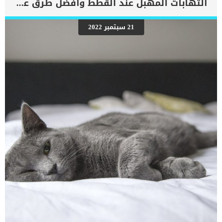
التهابات المهبل عند القطط وافضل طرق علاجها
زيارة الطبيب البيطري الإطمئنان على صحة قطتك يؤدي إلى إطالة عمرها،
هل تعلم أن متوسط عمر القطط التي تعيش في الشارع هو 5 سنوات
فقط بسبب تعرضها لمختلف الظروف القاسية التي تؤدي إلى تقصير
21 سبتمبر 2022
عمرها ؟ يتجه الكثيرين إلى سؤال غير المتخصصين عندما تمرض قططتهم،
سواء عن طريق مواقع التواصل الإجتماعي أو سؤال المربيين الآخرين أو
البائعين في محلات الحيوانات الأليفة والذي لا يمتلكون الخبرة الكافية
لتشخيص وعلاج الأمراض. القطط تستطيع إخفاء مرضها لفترات طويلة،
لذلك عندما […]