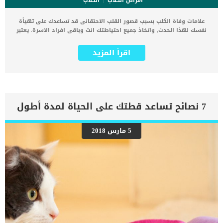
أمراض الكلاب
الكلاب
علامات وفاة الكلب بسبب قصور القلب الاحتقانى قد تساعدك على تهيأة
نفسك لهذا الحدث, واتخاذ جميع احتياطتك انت وباقى افراد الاسرة. يعتبر
مرض قصور القلب الاحتقانى من اخطر الحالات المرضية التى يمكن ان
يتعرض لها جميع الكائنات الحية بما فى ذلك الكلاب والقطط. كما ان القلب
اقرأ المزيد
يعتبر عضوا رئيسيا فى جسم الكلاب, واى قصور به يعتبر قصور فى باقى
اجزاء الجسم. يحدث قصور القلب الاحتقاني (CHF) عندما يكون القلب غير
قادر على ضخ الدم بشكل كافٍ في جميع أنحاء الجسم. ينتج عن ذلك عودة
الدم إلى الرئتين وتراكم السوائل في تجاويف الجسم ، مما يقيد القلب
والرئتين ويمنع تدفق الأكسجين الكافي في جميع أنحاء الجسم. اقرا ايضا:
اعراض وعلامات تضخم القلب عند الكلاب فى هذا المقال سنطلعك على
7 نصائح تساعد قطتك على الحياة لمدة أطول
بعض العلامات التي تشير إلى أن كلبك قد اقترب من مرحلة يحتافيها إلى
رعاية المسنين أو قد تفكر في القتل الرحيم. يمكننا اختصار هذه العلامات
على شكل مجموعة من المراحل التى يتدرجها الكلب الى ان يصل الى
5 مارس 2018
النهاية. اهم علامات وفاة الكلاب بسبب قصور القلب الاحتقانى كما ذكرنا
ستكون هذه العلامات عبارة عن مراحل متدرجة الى المرحلة الاخيرة وهى
الوفاة. _المرحلة الاولى, تظهر ان الكلب معرض لخطر الإصابة بسرطان
القلب ، ولكن ليس لديه أعراض ولا تغييرات في القلب. _المرحلة
الثانية,يعاني الكلب […]