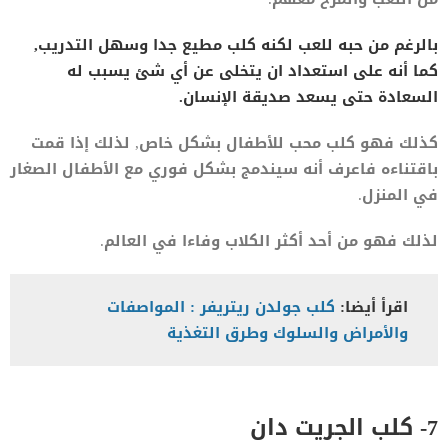
بالرغم من حبه للعب لكنه كلب مطيع جدا وسهل التدريب,
كما أنه على استعداد ان يتخلى عن أي شئ يسبب له
السعادة حتى يسعد صديقة الإنسان.
كذلك فهو كلب محب للأطفال بشكل خاص, لذلك إذا قمت
باقتناءه فاعرف أنه سيندمج بشكل فوري مع الأطفال الصغار
في المنزل.
لذلك فهو من أحد أكثر الكلاب وفاءا في العالم.
اقرأ أيضا:
كلب جولدن ريتريفر : المواصفات
والأمراض والسلوك وطرق التغذية
7- كلب الجريت دان