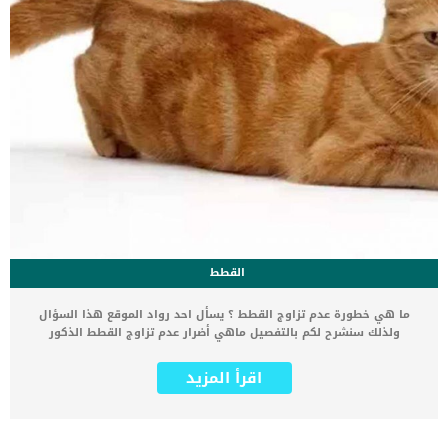
القطط
ما هي خطورة عدم تزاوج القطط ؟ يسأل احد رواد الموقع هذا السؤال
ولذلك سنشرح لكم بالتفصيل ماهي أضرار عدم تزاوج القطط الذكور
والإناث عند وصول قطتك لسن 6 أشهر قد تبدأ في ملاحظة أعراض التزاوج
عليها، علامات بلوغ القطط الذكور والاناث تختلف قليلا في الذكور تبدأ
اقرأ المزيد
الذكور في نشر رائحتها عن طريق ترك رذاذ البول في اركان المنزل و
بالقرب من الابواب.. اقرأ : مشاكل القطط الذكور أما في الاناث فإنها تبدأ
في اصدار اصوات عالية وخاصة عند المساء و تبدأ في التقلب في الأرض
ورفع النصف الخلفي من جسدها .. اقرأ: تزاوج القطط في هذا الوقت لا