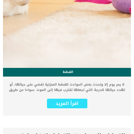
القطط
لا يمر يوم إلا وتحدث بعض الحوادث للقطط المنزلية تقضي على حياتها، أو
تهدد حياتها للدرجة التي تجعلها تقترب فيها إلى الموت. سواءا عن طريق
ابتلاع المنظفات السامة في منزلك أو السقوط من الأدوار العالية أو
سقوط الأشياء الثقيلة عليها وغير ذلك من الكثير من الحوادث التي تؤدي
اقرأ المزيد
إلى تضرر القطط و تهديد حياتها. بالإضافة إلى ذلك فإن هناك أخطاء
تحدث من مربي ومحبي القطط تؤدي إلى ضرر بالغ بدون قصد للقطط. لذلك
نقدم لك في هذا المقال 7 نصائح تساعد قطتك على الحياة لمدة أطول
لكن بالطبع هناك بعض العوامل التي ستظل خارج سيطرة الإنسان، لكن
مع اتباع هذه النصائح ستساعد قطتك على تجاوز أي حوادث عارضه قدر
المستطاع. 7 نصائح تساعد قطتك على الحياة لمدة أطول 1 – لا تتجاهل