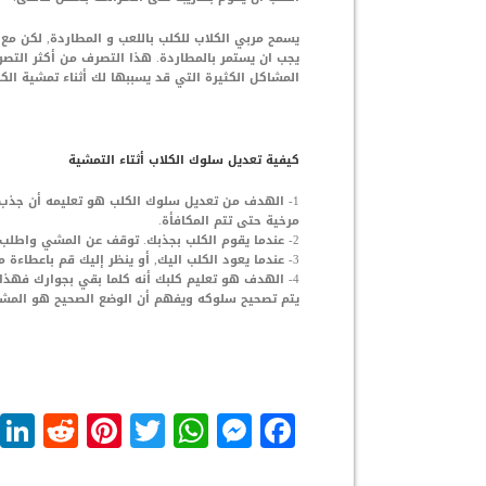
يسمح مربي الكلاب للكلب باللعب و المطاردة, لكن مع
يجب ان يستمر بالمطاردة. هذا التصرف من أكثر التص
المشاكل الكثيرة التي قد يسببها لك أثناء تمشية الك
كيفية تعديل سلوك الكلاب أثتاء التمشية
1- الهدف من تعديل سلوك الكلب هو تعليمه أن جذب 
مرخية حتى تتم المكافأة.
2- عندما يقوم الكلب بجذبك. توقف عن المشي واطلب من كلبك التوقف.
3- عندما يعود الكلب اليك, أو ينظر إليك قم باعطاءة مكافأة مثل حلوى الكلاب أو قم بتشجيعه وتحفيزه لانه استجاب لك.
4- الهدف هو تعليم كلبك أنه كلما بقي بجوارك فهذا
يتم تصحيح سلوكه ويفهم أن الوضع الصحيح هو المش
dit
nterest
WhatsApp
Twitter
Messenger
Facebook