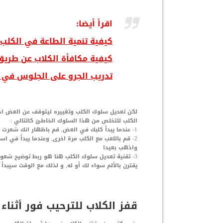
اقرأ أيضا:
كيفية تنمية الطاعة في الكلب
كيفية مكافأة الكلاب عن طريق
تدريب الجرو على الجلوس في
لكن تعديل سلوك الكلب وتغييره ليتوقف عن العض احد
الكلب للتخلص من هذا السلوك الخاطئ كالتالي :
1- عندما يبدأ كلبك في العض, قم باظهار انك شعرت بالألم لكلبك, ثم اتركه وتوقف عن اللعب لمدة 30 ثانية
2- قم باللعب مع الكلب مرة اخرى, وعندما يبدأ في 
واذهب بعيدا
3- تقنية تعديل سلوك الكلب هنا هو ربط توضيح شعور
يقترن بالألم سواء لك أو له, و لذلك مع الوقت سيب
قفز الكلاب للترحيب فور أثناء