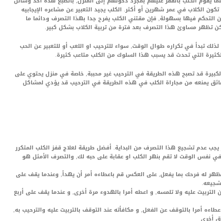
نما يقوم الكلب بالقفز عليهم بمجرد دخولهم إلى المنزل, بالطبع هذه أحد وسائل
تكون الكلاب في عمر شهرين أو أكثر. الكلب يجيد التعبير عن مشاعره الإيجابيه
 التحكم فيها بسهولة, فإن مقتني الكلب يفرح جدا بهذا التصرف ودائما ما
ن تظهر مساوئ هذا التصرف بعد فترة من تربية الكلاب بشكل كبير.
لك تبدأ في تكراره طوال الوقت, سواء للترحيب او اللعب أو للتعبير عن الحب
الكثيرة التي تحدث قد يسبب هذا السلوك من الكلب متاعب كثيرة.
لكبيرة قد تصبح هذه الطريقة في الترحيب غير محببة, خاصة في منزل يحتوي على
 عائق يمنعه من مجاراة الكلب في هذه الطريقة في الترحيب قد يؤدي لمشاكل
جب عدم تشجيع هذا التصرف من البداية. أفضل طريقة لعلاج قفز الكلب المتكرر
 نفس الوقت لا تقم بنهر الكلب او عقابة على حبه لك, والتصرف الأمثل هو
ا تظهر له فرحك بما يفعل, على العكس قم باعطاءه أمر أن يهدأ, وعندما يقف على
شجيعه.
التربيت عليه ولا تلمسه, و اعطه أمرا بالهدوء مرة أخرى, و عندما يقف على أربع
اعطاءه أمرا بالتوقف عن الفعل, و مكافأته عند التوقف بالتربيت عليه والترحيب به,
ق أخرى