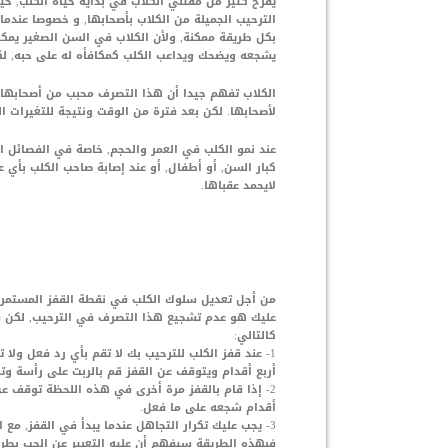
يفرح كثير من مقتني الكلاب في بداية حياة الكلب, حي
الترحيب الجميلة من الكلاب بأصحابها, و خصوصا عندما 
بكل طريقة ممكنة, ولأن الكلاب في السن الصغير يمكن
يشجعه ويضحك ويداعب الكلب كمكافأه له على حبه, لك
الكلاب تفهم جيدا أن هذا التصرف محبب من أصحابها لذ
لأصحابها. لكن بعد فترة من الوقت ونتيجة للتغيرات 
عند نمو الكلب في العمر والحجم, خاصة في الفصائل ا
كبار السن, أو أطفال, أو عند إصابة صاحب الكلب بأي
لايحمد عقباها.
من أجل تعديل سلوك الكلب في نقطة القفز المستمر ي
عليك هو عدم تشجيع هذا التصرف في الترحيب, لكن في
كالتالي:
1- عند قفز الكلب للترحيب بك لا تقم بأي رد فعل ول
أربع أقدام ويتوقف عن القفز قم بالربت على رأسة وت
2- إذا قام بالقفز مرة أخرى في هذه اللحظة توقف عن 
أقدام شجعه على ما فعل.
3- يجب عليك تكرار التجاهل عندما يبدأ في القفز, مع 
فبهذه الطريقة سيفهم أن عليه التعبير عن الحب بطر