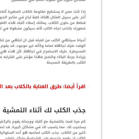
إذا كنت ممن لا يستطيع مقاومة الكلاب الصغيرة أثنا
آخر. على سبيل المثال هناك لعبة تباع في متاجر الحيو
قطعة من حلوى الكلاب. يمكنك إعطاء كلبك هذه اللعبة
شعورك بالذنب تجاه الكلب لأنه سيكون مشغولا في لع
أحيانا سينتهي الكلب من لعبته قبل ان تنتهي من تن
الوقت عليك تجاهله تماما وكأنه غير موجود, قد يقوم 
المسيطرة, عليك الاستمرار في تجاهلة, لأن هذه هي ا
بزيادة جرعة البكاء والضجر فهذا مؤشر على اقترابه 
الكلب بالطريقة الصحيحة
اقرأ أيضا:
طرق العناية بالكلاب بعد ا
جذب الكلب لك أثناء التمشية
كم مرة قمت بالتمشية مع كلبك ووجدته يقوم بالركض
يستجيب لك. مما يتسبب لك في مشاكل كبيرة, قد تصل 
كثير من الكلاب. جذب الكلب لصاحبه هو أحد السلوكيا
الكلب ان يقوم بتدريبه على الشراسة بشكل خاطئ.