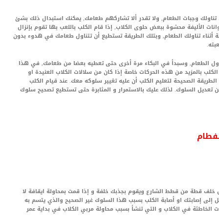
ء تناولك وجبات الطعام, ولا تقدر ألا تشاركهم طعامك, يمكنك استبدال ذلك بشئ
انات الأليفة محشوة ببعض حلوى الكلاب, إذا قام الكلب باللعب بها تقوم بإنزال
 أثناء تناولك الطعام, وبتلك الطريقة تستطيع أن تتناول طعامك في هدوء بدون
بته.
اول الطعام, وسبدأ في البكاء مرة أخرى حتى تعطيه بعضا من طعامك, في هذا
الكلب بالمزيد من هذه الحركات خاصة إذا كان من سلالات الكلاب العنيدة او
لطريقة الصحيحة لتعليم الكلب أن عليه تغيير سلوكه معك. عند قيام الكلب
من تعديل السلوك. لذلك عليك بالاستمرار و المثابرة حتى تستطيع تصحيح سلوك
لفطام
 خلف قطة من قطط الشارع ويقوم بجذبك خلفة و إذا قمت بمحاولة ايقافة لا
إلى إصابتك او أصابة الكلب بسبب هذا السلوك غير الصحيح والذي يتسم به
ت الخاطئة في الكلاب و التي تنشأ بسبب محاولة مربي الكلاب في بداية عمر