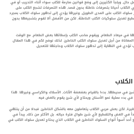
حال, ويلجأ الكثيرين إلى وضع قوانين صارمة للكلب سواء أثناء التدريب أو في
ي الكلاب أحيانا بتصرفات خاطئة بدون قصد, هذه التصرفات تشجع الكلب على
سلوك الكلب على المدى الطويل, وغيرها يؤدي إلى تدهور سلوك الكلاب بمجرد
طيع تعديل سلوكيات الكلب الخاطئة, لكن من الأفضل ألا تقوم بتشجيعها بدون
بها في ميعاد الطعام, ويقوم صاحب الكلب بإعطائها بعض الطعام, مع الوقت
المعاناة من أجل تعديل سلوك الكلب الخاطئ. لذلك نوضح لكم في هذا المقال
ب تؤدي في النهاية إلى تدهور سلوك الكلاب وحاجتها للتعديل.
لكلاب
شئ في محيطها, بدءا بالقيام بعضعضة الأثاث, الأسلاك والكراسي وغيرها. هذا
في بدء عملية نمو الأسنان ويحتاج لأي شئ يقوم بالعض فيه.
غيرة, لكن بعض مربي الكلاب يتعاملون معه بالشكل الخاطئ, فبدلا من أن ينتهي
بدأ في العض والتقطيع لأي شئ طوال فترة حياته. بل الأكثر من ذلك, يبدأ في
 أحد أسوأ أنواع السلوك الخاطئ في الكلاب الذي يحتاج تعديل سلوك الكلب في