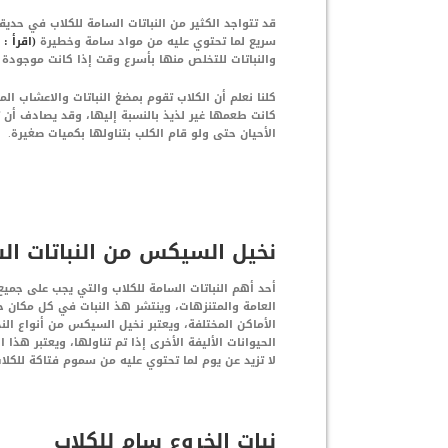
قد تتواجد الكثير من النباتات السامة للكلاب في ح
سريع لما تحتوي عليه من مواد سامة وخطيرة
(اقرأ :
والنباتات للتخلص منها بأسرع وقت إذا كانت موجودة 
كلنا نعلم أن الكلاب تقوم بمضغ النباتات والاعشاب ا
كانت طعمها غير لذيذ بالنسبة إليها، وقد يصادف أن ت
الأحيان حتى ولو قام الكلب بتناولها بكميات صغيرة.
نخيل السيكس من النباتات الس
أحد أهم النباتات السامة للكلاب والتي يجب على جميع
العامة والمتنزهات، وينتشر هذ النبات في كل مكان ح
الأماكن المختلفة، ويعتبر نخيل السيكس من أنواع الن
الحيوانات الأليفة الأخرى إذا تم تناولها، ويعتبر هذ
لا تزيد عن يوم لما تحتوي عليه من سموم فتاكة للكلاب 
نبات الخروع سام للكلاب