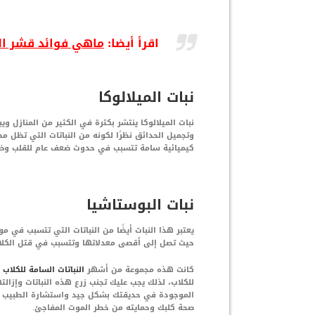
اقرأ أيضا:
ماهي فوائد قشر ال
نبات الميلالوكا
نبات الميلالوكا ينتشر بكثرة في الكثير من المنازل 
وتجميل الحدائق نظرًا لكونه من النباتات التي تظل م
كيميائية سامة تتسبب في حدوث ضعف عام للقلب وضربا
نبات البوستاشيا
يعتبر هذا النبات أيضًا من النباتات التي تتسبب في م
حيث تصل إلى أقصى معدلاتها وتتسبب في قتل الكلا
كانت هذه مجموعة من أشهر
النباتات السامة للكلاب
ا
للكلاب، لذلك يجب عليك تجنب زرع هذه النباتات وإزال
الموجودة في حديقتك بشكل جيد واستشارة الطبيب الب
صحة كلبك وحمايته من خطر الموت المفاجئ.