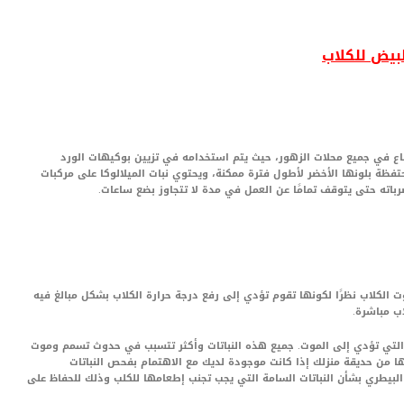
بيض للكلاب
ويباع في جميع محلات الزهور، حيث يتم استخدامه في تزيين بوكيهات الورد
حتفظة بلونها الأخضر لأطول فترة ممكنة، ويحتوي نبات الميلالوكا على مركبات
ته حتى يتوقف تمامًا عن العمل في مدة لا تتجاوز بضع ساعات.
وت الكلاب نظرًا لكونها تقوم تؤدي إلى رفع درجة حرارة الكلاب بشكل مبالغ فيه
ب مباشرة.
لتي تؤدي إلى الموت. جميع هذه النباتات وأكثر تتسبب في حدوث تسمم وموت
تها من حديقة منزلك إذا كانت موجودة لديك مع الاهتمام بفحص النباتات
يطري بشأن النباتات السامة التي يجب تجنب إطعامها للكلب وذلك للحفاظ على