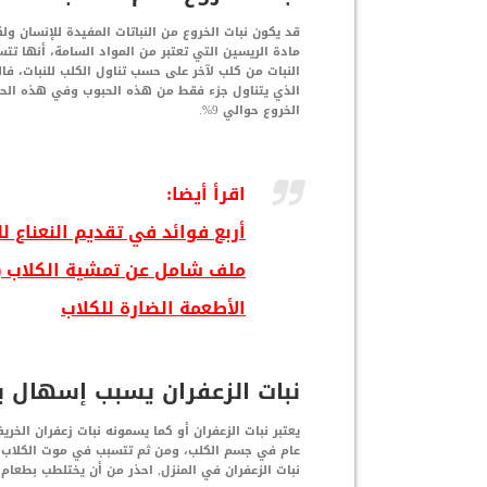
قد يكون نبات الخروع من النباتات المفيدة للإنسان و
مادة الريسين التي تعتبر من المواد السامة، أنها 
النبات من كلب لآخر على حسب تناول الكلب للنبات، فا
الذي يتناول جزء فقط من هذه الحبوب وفي هذه الحال
الخروع حوالي 9%.
اقرأ أيضا:
أربع فوائد في تقديم النعناع ل
ملف شامل عن تمشية الكلاب (ال
الأطعمة الضارة للكلاب
نبات الزعفران يسبب إسهال ي
يعتبر نبات الزعفران أو كما يسمونه نبات زعفران ا
عام في جسم الكلب، ومن ثم تتسبب في موت الكلاب حي
نبات الزعفران في المنزل, احذر من أن يختلطب بطعام