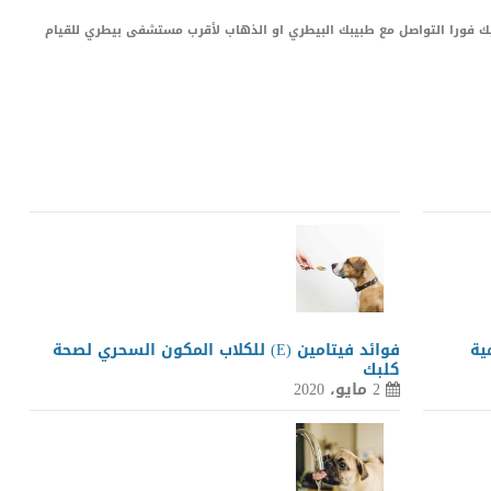
عليك فورا التواصل مع طبيبك البيطري او الذهاب لأقرب مستشفى بيطري للقيام
LinkedIn
Red
Pi
ية
فوائد فيتامين (E) للكلاب المكون السحري لصحة
كلبك
2 مايو، 2020