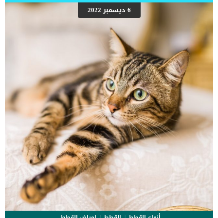
الطبيب البيطرى.سيقوم الطبيب البيطري بعد ذلك بإجراء فحص جسدي
6 ديسمبر 2022
عام للكلبيحتاج هذا الاجراء الى وضع الكلب تحت التخدير الكلىبناء على ذلك
سيتطلب من الطبيب البيطرى عمل تحاليل الدم والبول للتأكد من قدرة
الكلب الصحية على تحمل التخدير الكلى. اقرأ ايضا: مخاطر تخدير القطط
والكلاب في العمليات الجراحيةسيتم تخدير الكلب وريدياكما يتم إجراء شق
عمودي للجلد بمقدار ثلث المسافة من السرة […]
أنواع القطط
القطط
امراض القطط