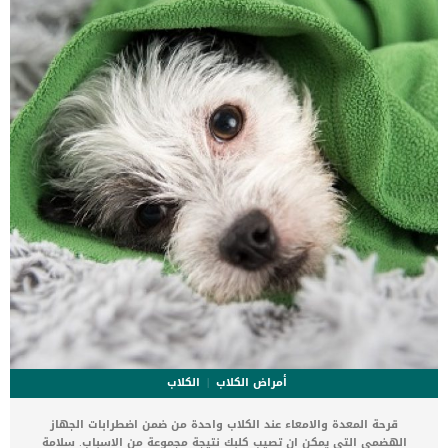
طريق عنق الرحم، حيث انه البوابة للرحم. بالطبع فأن عنق الرحم مغلق
دائما أثناء الدورة الشهرية للكلاب. لكن بعد انتهاء دورة الحيض، يفتح عنق
الرحم ليسمح […]
أمراض الكلاب
الكلاب
قرحة المعدة والامعاء عند الكلاب واحدة من ضمن اضطرابات الجهاز
الهضمى التى يمكن ان تصيب كلبك نتيجة مجموعة من الاسباب. سلامة