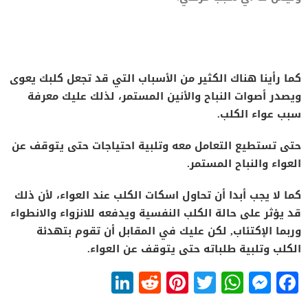
كما رأينا هناك الكثير من الأسباب التي قد تجعل كلبك يعوى
ويصدر أصوات النباح والأنين المستمر، لذلك عليك معرفة
سبب عواء الكلب.
حتى تستطيع التعامل معه وتلبية احتياجات حتى يتوقف عن
العواء والنباح المستمر.
كما لا يجب أبدا أن تحاول اسكات الكلب عند العواء، لأن ذلك
قد يؤثر على حالة الكلب النفسية ويدفعه للانزواء والانطواء
وربما الإكتئاب, لكن عليك في المقابل أن تقوم بتهدئة
الكلب وتلبية طلباته حتى يتوقف عن العواء.
LinkedIn
Reddit
Pinterest
WhatsApp
Twitter
Messenger
Facebook