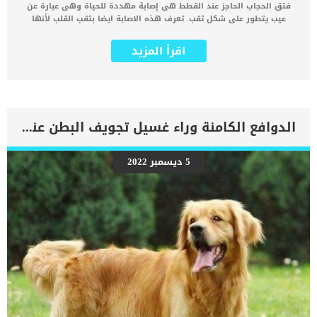
فتق الحجاب الحاجز عند القطط هى إصابة مهددة للحياة وهى عبارة عن
عيب يتطور على شكل ثقب. تعرف هذه الاصابة ايضا بثقب القلب لأنها
عبارة عن فتحة فى “كيس التامور” الذى يحيط بالقلب. كيس التمور يوفر
المحيط الأمن للقلب حتى يتحرك بمرونة بدون التعرض الى احتكاك او اذى.
اقرأ المزيد
اقرأ ايضا: خطورة الفتاق عند القطط وعلاجه تتشكل خطورة هذه الإصابة
فى انحصار هذه الأعضاء من خلال هذا الثقب الموجود فى كيس التامور
وإحداث اضطرابات قلبية خطيرة للقطة. صعوبة التنفس وفقدان الشهية
وقلة الحركة وبذل الجهد من أكثر الأعراض وضوحا على اصابة القطة بهذه
الاصابة. عندما يقوم الطبيب البيطرى بالبحث عن سبب الأعراض المذكورة
سابقا على قطتك ويجرى تحليل الدم سيجد به العديد من التشوهات. نتائج
الدوافع الكامنة وراء غسيل تجويف البطن عند الكلاب
تحاليل الدم هى من تجعل الطبيب البيطرى يتوصل الى التشخيص الطبى
باصابة القطة بفتق الحجاب الحاجز عند القطة. كما ستكشف الاشعة
السينية عن تضخم فى القلب وان الضربات غير منتظمة نهائيا عند القطة.
5 ديسمبر 2022
يجب اجراء هذه العملية على يد جراح بيطري خبير وماهر ويفضل ان يكون
جراح قلب بيطرى متخصص. إجراءات معالجة فتق الحجاب الحاجز عند القطط
سيتم إجراء فحوصات الدم لتحديد ما إذا كانت القطة ستتمكن من البقاء
على قيد الحياة باستخدام التخدير العامهناك بعض القطط المسنة او التي
تمتلك حالة صحية ضعيفة لا تتمكن […]