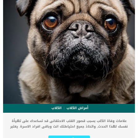
أمراض الكلاب
الكلاب
علامات وفاة الكلب بسبب قصور القلب الاحتقانى قد تساعدك على تهيأة
نفسك لهذا الحدث, واتخاذ جميع احتياطتك انت وباقى افراد الاسرة. يعتبر
مرض قصور القلب الاحتقانى من اخطر الحالات المرضية التى يمكن ان
يتعرض لها جميع الكائنات الحية بما فى ذلك الكلاب والقطط. كما ان القلب