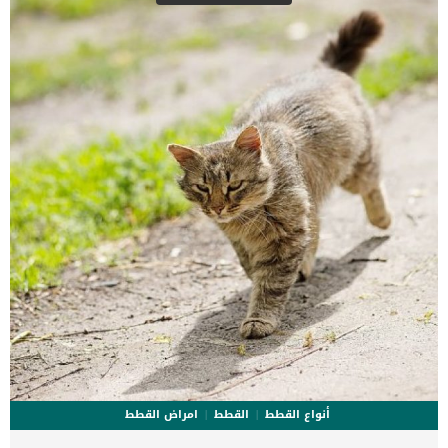
سيبدأ الطبيب البيطري بعمل شق جراحى قد يصل طوله الى 2 سم.مع
ازاحة الأنسجة و ربط الأوعية لضمان عدم حدوث نزيف يتم الوصول الى
العضلة العاصرة.يتم فتح العضلة العاصرة على شكل حرف Y.سيتم خياطة
المعدة لمنع حمض المعدة من الخروج.كما سيتم شفط السوائل حتى للا
تضر الأنسجة المكشوفة.بعد القيام بتوسيع الفتحة لعلاج الانسداد وتعديل
الوضع كاملا […]
أنواع القطط
القطط
امراض القطط