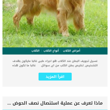
أمراض الكلاب
أنواع الكلاب
الكلاب
غسيل تجويف البطن عند الكلاب هو اجراء طبى غالبا مايكون بهدف
التشخيص, تخليص بطن الكلب من اى سوائل. غالبا ما تكون هذه
السوائل التي تستهدفها هذه التقنية الطبية دم متراكم فى بطن الكلب.
يتم تطبيق هذا الإجراء الطبي فى وقت مبكر من حياة الكلب. اقرأ ايضا: ما
اقرأ المزيد
هى انابيب التغذية للكلاب كما يتم تطبيقه على يد متخصص بيطرى وفى
العيادة البيطرية المجهزة بجميع الأدوات. يعتبر غسل تجويف البطن عند
الكلاب دقيق للغاية يتطلب اتخاذ الكثير من الحر والإجراءات. من خلال
التصوير الموجات فوق الصوتية يتم تحديد المشكلة والتراكم داخل بطن
الكلب. لا يتم تطبيق هذه الجلسات بشكل مستمر إلى ان يرى الطبيب انه
حان الوقت الى ان تتوقف. إجراءات غسيل تجويف البطن عند الكلاب يسير
ماذا تعرف عن عملية استئصال نصف الحوض للقطط ؟
الطبيب البيطري على بعض الاجراءات لإنجاز مهمة تنظيف البطن كما يلى:
بمجرد ان تبدأ علامات الوجع والألم تظهر على كلبك توجه به فورا الى