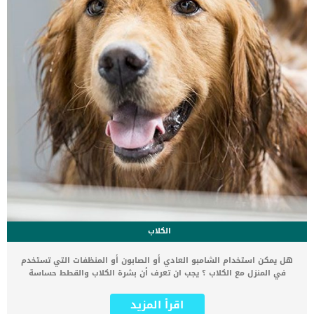
العرضيةالعدوىالأمراض الثانوية تشخيص الطبيب البيطرى لحالة قطتك […]
الكلاب
هل يمكن استخدام الشامبو العادي أو الصابون أو المنظفات التي تستخدم
في المنزل مع الكلاب ؟ يجب ان تعرف أن بشرة الكلاب والقطط حساسة
جدا لذلك فقد يؤذيها استخدام المنظفات البشرية لأن اجسام البشر تتحمل
درجة حموضة (PH) اعلى من تلك التي قد تتحملها الكلاب والقطط. إذن
اقرأ المزيد
كيف يمكن تلافي ذلك والحفاظ على درجة حموضة جلد الكلب إذا كنت لا