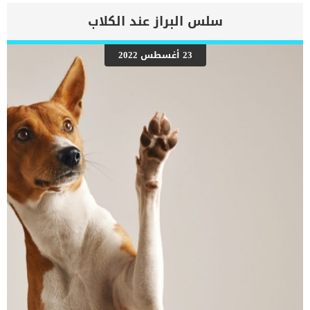
العامقلة الشهيةالقئارتباكاكتئابفقدان الوزن الغير مبررارتفاع ضغط
الدمحصوات المثانةالنوباتتضخم الغدد الليمفاويةارتعاش العضلاتوجود كتلة
سلس البراز عند الكلاب
عظمية بالقرب من الحنجرة تشخيص الطبيب البيطرى لإصابة زيادة
الكالسيوم عند قطتك. إذا كنت تحافظ على الفحص السنوي لقطتك فمن
السهل ان يكتشفه الطبيب البيطرى. اقرا ايضا: علاج القطط
23 أغسطس 2022
بالدوكسيسيكلين “ملف كامل” اثناء قيامه بعمل تحليل الدم ومن خلال
نتائج التحاليل الاخرى المكونة للفحص السنوي الخاص بقطتك مثل تحليل
البول وصورة الدم الكاملة CBC قد يتوصل الطبيب البيطرى الى سبب فرط
الكالسيوم داخل جسم القطة. بالاضافة الى الاشاعات السينية والتصوير
بالموجات فوق الكهرومغناطيسية يمكن أن يطلب الطبيب البيطرى بعض
الاختبارات الاخرى لتحديد تفاصيل ادق عن اصابة فرط الكالسيوم داخل
جسم القطة مثل اختبار تحديد نسبة الكالسيوم فى الدممزرعة بولاختبارات
نقص المناعةاختبار تركيز […]