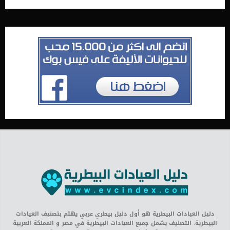
دليل العيادات البيطرية هو أول دليل بيطري عربي يهتم بتصنيف العيادات
البيطرية. التصنيف يشمل جميع العيادات البيطرية في مصر و المملكة العربية