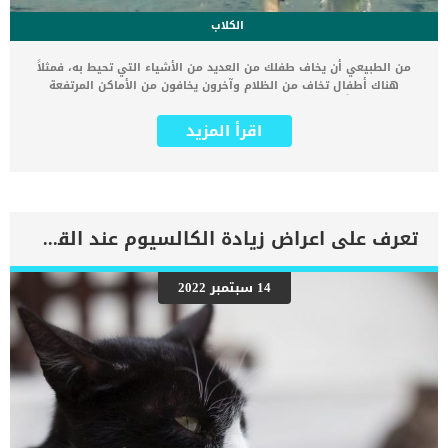
الكلاب
من الطبيعي أن يخاف طفلك من العديد من الأشياء التي تحيط به، فمثلاً
هناك أطفال تخاف من الظلام وآخرون يخافون من الأماكن المرتفعة
وهناك أيضًا أطفال تخاف من الحيوانات الأليفة مثل القطط والكلاب
وغيرها من الحيوانات الأخرى، ويظهر الخوف على الأطفال بالكثير من
اقرأ المزيد
الأشكال مثل البكاء والصراخ والفزع والعديد من المظاهر الأخرى التي تدل
على الخوف الشديد من شيء ما، ومن أجل علاج مشكلة الخوف وخاصة
الخوف من الكلاب يجب علينا القيام بمساعدة أطفالنا على التعامل مع
الأشياء التي يخافون منها حتى يقل الخوف بشكل تدريجي ومن ثم يختفي
تمامًا، والآن هيا بنا نتعرف معًا على الطريقة الصحيحة التي تجعلنا نقوم
بعلاج الخوف من الكلاب عند الأطفال يعتبر الخوف من الكلاب هو خوف
تعرف على اعراض زيادة الكالسيوم عند القطط
موضوعي وطبيعي بالنسبة إلى الأطفال الصغار، فهم لم يعتادوا على رؤية
الكلاب التي تتصف بهيئتها المختلفة وصوتها العالي المخيف للأطفال،
وعادة ما ينصح الأطباء الآباء والأمهات بضرورة إبعاد الأطفال الصغار عن
14 سبتمبر 2022
الكلاب حتى يكبرون وتصبح لديهم الحرية التامة والقدرة على مواجهة ما
يحيط بهم من أشياء موجودة في البيئة مثل الحيوانات الأليفة وخاصة
الكلاب. ومن أجل علاج الخوف من الكلاب عند الأطفال يجب عليك القيام
بهدة أمور من اهمها ما يلي: التحدث مع الأطفال ومواجهة مخاوفهم
علاج الخوف من الكلاب عند الأطفال يبدأ بالحوار. […]