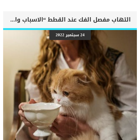
عملية اخذ العينة الكثير من الوقت والفحص للحصول على ادق تفاصيل
الاصابة. اقرأ ايضا: 8 من أسباب سعال الكلاب إجراءات اخذ العينات من رئة
الكلب الطريقة الأكثر شيوعا فى أخذ عينة من الرئة عند الكلاب هى
التهاب مفصل الفك عند القطط “الاسباب والعلاج”
استخدام إبرة مخصصة لقطع جزء معين من نسيج الرئة او اى عضو اخر.رغم
ان اخذ العينة لا يعتبر عملية جراحية كبيرة الا أنه يتطلب وضع الكلب تحت
التخدير العام.بناء على حتمية وضع الكلب تحت التخدير الكلى سيقوم
24 سبتمبر 2022
الطبيب البيطرى اولا بعمل تحاليل البول والدم لاكتشاف قدرة الكلب على
تحمل التخدير الكلى.يقوم الطبيب بتنظيف وتعقيم الجزء المحدد ادخال
الابرة واخذ العينة.من خلال التصوير بالموجات او استخدام المنظار
الاستكشافى المزود بكاميرا يتمكن الطبيب من اخذ النسيج المحدد من
الرئة […]