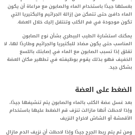
بغسلها جيدًا باستخدام الماء والصابون مع مراعاة أن يكون
الماء دافئ حتى تتمكن من إزالة الجراثيم والبكتيريا التي
تكون موجودة في فم الكلب وتنتقل إليك خلال العضة.
يمكنك استشارة الطيب البيطري بشأن نوع الصابون
المناسب حتى يكون مضاد للبكتيريا والجراثيم وطاردًا لها، لا
تقلق إذا تسبب الصابون مع الماء في إصابتك باللسع
الخفيف فهو بذلك يقوم بوظيفته في تطهير مكان العضة
بشكل جيد.
الضغط على العضة
بعد غسل عضة الكلب بالماء والصابون يتم تنشيفها جيدًا،
وإذا لاحظت أنها مازالت تنزف قم الضغط عليها باستخدام
الأقمشة أو الشاش لاخراج النزيف
ومن ثم يتم ربط الجرح جيدًا وإذا لاحظت أن نزيف الدم مازال