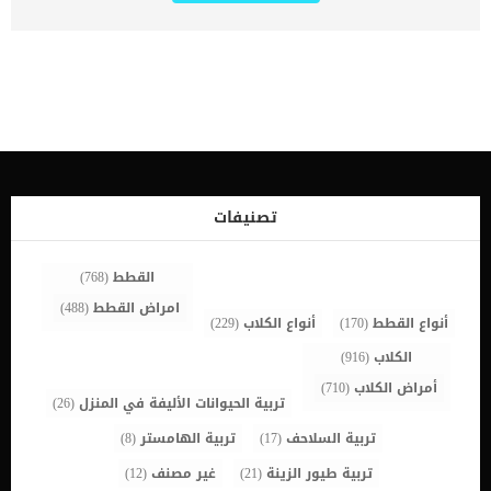
تمتلك شامبو خاص للكلاب وتحتاج الصابون العادي بديل شامبو استحمام
الكلاب إلى القيام بتحميم كلبك ؟ دعونا أولا نعترف أن الشامبو البشري
العادي يساعد على تنظيف جلد الكلب ولكن هل هو مفيد لكلبك؟ قد يبدو
هذا السؤال صعب نوعًا ما، فقد يكون استخدام الكلب للشامبو العادي له
عواقب بعيدة المدى. مما يتكون جلد الكلب بشكل عام؟ الجلد هو عنصر
هام من العناصر التي تتواجد في جميع الكائنات الحية، وتغطي الجلد طبقة
حمضية طفيفة. هذه الطبقة هي بمثابة الحاجز الذي يحمي الطبقة
المسامية العليا للجلد من الملوثات البيئية والبكتيريا والفيروسات
المختلفة. أما الطبقة القرنية للجلد فهي المسؤولة عن الحفاظ على الطبقة
الخارجية وترطيبها بشكل جيد عن طريق امتصاص الماء وعدم السماح
بتبخرها بشكل مفرط. فعندما نقوم بالاستحمام باستخدام الصابون
تصنيفات
والشامبو وتأتي هذه المواد على الطبقة الحمضية للجلد فهي تعمل على
ترطيب الجلد. كما يتم استبدال هذه الطبقة الحمضية الواقية وتجديدها
[…]
القطط
(768)
امراض القطط
(488)
أنواع القطط
(170)
أنواع الكلاب
(229)
الكلاب
(916)
أمراض الكلاب
(710)
تربية الحيوانات الأليفة في المنزل
(26)
تربية السلاحف
(17)
تربية الهامستر
(8)
تربية طيور الزينة
(21)
غير مصنف
(12)