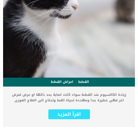
القطط
امراض القطط
زيادة الكالسيوم عند القطط سواء كانت اصابة بحد ذاتها او عرض لمرض
اخر فهى خطيرة جدا ومهددة لحياة القط وتحتاج الى العلاج الفورى
والسريع. كما تكمن خطورة زيادة الكالسيوم عند القطط فى التأثيرات
السامة التى تؤذى القط بشكل عام, رغم أن الكالسيوم عنصر هام جدا لكل
اقرأ المزيد
الاجسام فى البشر والحيوانات. اقرأ ايضا: هل تأكل القطط البيض؟ اذا
زادت نسبة الكالسيوم فى جسم القطة عن 15 مجم/ديسيلتر وإذا وصلت
النسبة إلى 18 مجم/ديسيلتر او أكثر تكون الحالة شديدة الخطورة. أعراض
زيادة الكالسيوم فى القطط زيادة العطشفرط التبولالبولالخمولالضعف