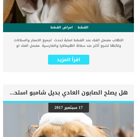
القطط
امراض القطط
التهاب مفصل الفك عند القطط اصابة تحدث لجميع الاعمار والسلالات
ولكنها تشيع أكثر عند سلالة الهيمالايا والفارسية. مفصل الفك او
المعروف طبيا بـ “مفصل الصدغ” هو المفصل الذي يلتقي عنده الفك
السفلى والفك العلوى للقطة. اولا عليك ان تعرف مدى انزعاج قطتك من
اقرأ المزيد
هذه الاصابة فتوقع ان تراها كثيرة العزلة. اقرأ ايضا: ما هو علاج زغطة
القطط (فواق القطط) ضيف الى ذلك فقدان الوزن الملحوظ ولك يرجع الى
ان اى اصابة فى فم القطة تعيق اداء تغذيتها سواء اكل او شرب. اعراض
التهاب مفصل الفك عند القطط اصابة التهابات مفصل الفك عند قطتك
تسبب ألم شديد لقطتك وعليك بالتوجه فورا الى الطبيب البيطري اذا
ظهرت عليها ايا من الاعراض التالية: عدم القدرة على غلق وفتح
هل يصلح الصابون العادي بديل شامبو استحمام الكلاب
الفمفقدان الشهيةسيلان اللعابالجفاففقدان الوزنخدش الوجهكثرة المواء
هناك أنواع إصابة قطتك بالتهاب مفصل الفك او المفصل الصدغى عند
قطتك الخلع الكلي او الجزئي لمفصل فك القطةتصلب الفك اى عدم قدرة
17 سبتمبر 2017
القط على فتح فمهالتهابات عضلات المضغالتهاب الأذن الشديد ” وجود
ثقب فى الاذن”سرطان الأذن الوسطى جميع هذه الأنواع يصاحبها او ينتج
عنها التهاب مفصل الفك عند القطط. اقرأ ايضا: كيف تكتشف سرطان الفم
في قطتك ؟ علامات الإصابة وأعراضها بالتفصيل العوامل المسببة لإصابة
القط بالتهابات مفصل الفك العيوب الخلقيةالصدمات