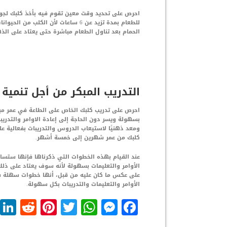
احرص على تحديد وقت معين تقوم فيه بأخذ كلبك لجول
للطعام بمدة تزيد عن 6 ساعات لأن ال
الحمام بعد تناول الطعام مباشرة حتى يعتاد على الذ
التدريب المبكر من أجل تنمية
احرص على تدريب كلبك الخاص على الطاعة في عمر مب
بسهولة ويسر دون الحاجة إلى إعادة الاوامر والتدريبا
ومعد ذهنيًا لاستيعاب الدروس والتدريبات بفعالية ع
كلبك من عمر شهرين إلى خمسة أشهر.
عند القيام بهذه الخطوات التي ذكرناها فإنها ستسا
الأوامر والتعليمات بسهولة لأنه سوف يعتاد على ذلك
على عكس ما كان عليه من قبل، أنها خطوات سهلة س
الأوامر والتعليمات والتدريبات بكل سهولة.
dit
nterest
WhatsApp
Twitter
Messenger
Facebook