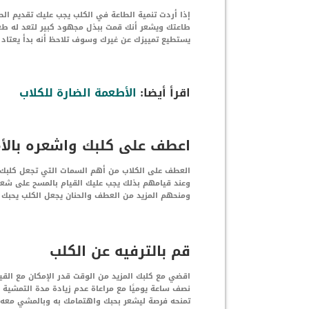
إذا أردت تنمية الطاعة في الكلب يجب عليك تقديم ا
طاعتك ويشعر أنك قمت ببذل مجهود كبير لتعد له طع
يستطيع تمييزك عن غيرك وسوف تلاحظ أنه بدأ يعتاد ع
اقرأ أيضا:
الأطعمة الضارة للكلاب
اعطف على كلبك واشعره بالأم
العطف على الكلاب من أهم السمات التي تجعل كلبك يح
وعند قيامهم بذلك يجب عليك القيام بالمسح على شع
ومنحهم المزيد من العطف والحنان يجعل الكلب يحبك 
قم بالترفيه عن الكلب
اقضي مع كلبك المزيد من الوقت قدر الإمكان مع ال
نصف ساعة يوميًا مع مراعاة عدم زيادة مدة التمشي
تمنحه فرصة ليشعر بحبك واهتمامك به وبالمشي معه.