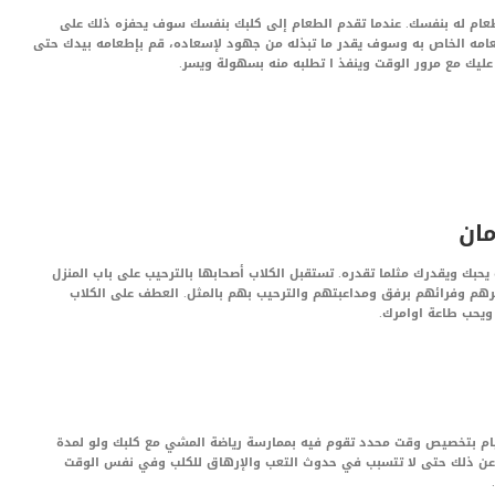
لطعام له بنفسك. عندما تقدم الطعام إلى كلبك بنفسك سوف يحفزه ذلك على
امه الخاص به وسوف يقدر ما تبذله من جهود لإسعاده، قم بإطعامه بيدك حتى
ليك مع مرور الوقت وينفذ ا تطلبه منه بسهولة ويسر.
ان
بك ويقدرك مثلما تقدره. تستقبل الكلاب أصحابها بالترحيب على باب المنزل
رهم وفرائهم برفق ومداعبتهم والترحيب بهم بالمثل. العطف على الكلاب
ويحب طاعة اوامرك.
قيام بتخصيص وقت محدد تقوم فيه بممارسة رياضة المشي مع كلبك ولو لمدة
ة عن ذلك حتى لا تتسبب في حدوث التعب والإرهاق للكلب وفي نفس الوقت