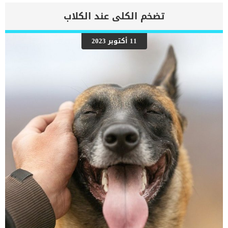
والرئتين ويمنع تدفق الأكسجين الكافي في جميع أنحاء الجسم. اقرا ايضا:
اعراض وعلامات تضخم القلب عند الكلاب فى هذا المقال سنطلعك على
تضخم الكلى عند الكلاب
بعض العلامات التي تشير إلى أن كلبك قد اقترب من مرحلة يحتافيها إلى
رعاية المسنين أو قد تفكر في القتل الرحيم. يمكننا اختصار هذه العلامات
على شكل مجموعة من المراحل التى يتدرجها الكلب الى ان يصل الى
11 أكتوبر 2023
النهاية. اهم علامات وفاة الكلاب بسبب قصور القلب الاحتقانى كما ذكرنا
ستكون هذه العلامات عبارة عن مراحل متدرجة الى المرحلة الاخيرة وهى
الوفاة. _المرحلة الاولى, تظهر ان الكلب معرض لخطر الإصابة بسرطان
القلب ، ولكن ليس لديه أعراض ولا تغييرات في القلب. _المرحلة
الثانية,يعاني الكلب […]