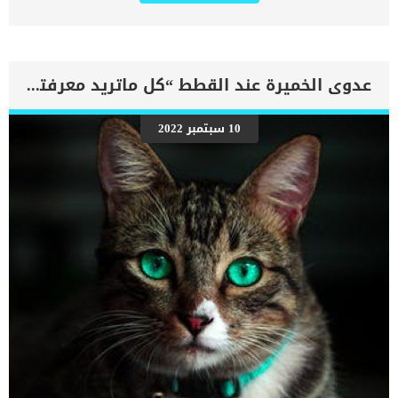
البطن بشكل واضح. يمكن أن يتكون السائل الذي يتجمع في البطن من
مجموعة متنوعة من المواد ، بما في ذلك الدم أو البول. كلما تم اكتشاف
الاستسقاء مبكرا كلما كان الامر اسهل فى علاج المشكلة. يمكن أن تدخل
هذه المواد إلى البطن بسبب تلف الأوعية الدموية أو الأعضاء أو تضخم
الأعضاء أو نمو أورام البطن أو التهاب البطن. اقرا ايضا:الاسباب الكامنة
عدوى الخميرة عند القطط “كل ماتريد معرفته”
وراء شق البطن فى القطط الاستسقاء هو حالة غير مريحة لأن تراكم
السوائل يدفع الحجاب الحاجز والمعدة والأمعاء فيسبب صعوبات في
التنفس ، والغثيان ، وعدم الراحة في البطن ، وانخفاض الطاقة. يعتبر
10 سبتمبر 2022
السائل الموجود فى العضو والذى يسبب الاستسقاء احد العلامات الدالة
على مرض ما يعانى منه القط. اعراض الاستسقاء عند القطط تؤثر كمية
السوائل في البطن على تطور الأعراض فى العضو المصاب عندما تكون
كمية السوائل صغيرة نسبيًا ، فقد لا تظهر أي أعراض ويلزم إجراء الأشعة
السينية لتشخيص الاستسقاء بدقة. […]