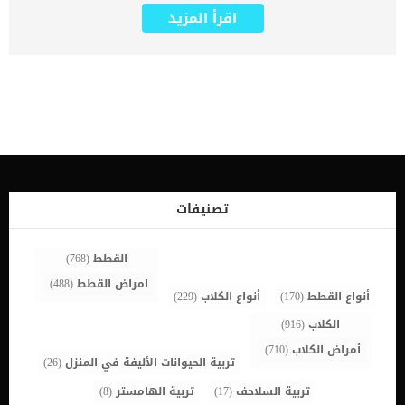
في الجسم ، فإنه يحتاج إلى التجديد باستمرار, توقف هذا التجديد يسبب
اقرأ المزيد
نقص الثيامين عند الكلاب. غالبا مايعود نقص الثيامين الى نقصه فى
الغذاء المقدم للكلب سواء فى الدراى فود. هل اطعمة المنزل المطبوخة
تحتوى على الثيامين ؟.. الاجابة لا, لان الثيامين عنصر حساس للغاية يمكن
ان يختفى نتيجة عملية التسخين والطهو. كما يمكن للأطعمة التي تحتوي
على ثاني أكسيد الكبريت أو مواد حافظة من الكبريت أو الثياميناز أن تكسر
الثيامين وتجعله غير نشط وغير قادر على التمثيل الغذائي. اقرأ ايضا:
اهمية عنصر الكوالين للكلاب اذا كان كلبك يتناول مدرات البول لاى سب
بمن الاسباب فمن المحتمل ان يتسرب الثيامين من خلال البول. كما يمكن
أن تمنع أمراض الأمعاء الجسم من امتصاص هذا الفيتامين . العلاج
التكمليى من فيتامين الثيامين هو العلاج الافضل لمثل هذه الحالات.
يمكن أن تحدث حالة نقص الثيامين إذا لم يتم تضمين كمية كافية من
الثيامين أو فيتامين ب 1 في النظام الغذائي. تبدأ اعراض نقص الثيامين
تصنيفات
باضطرابات فى الجهاز الهضمى ثم تتطور الى ان تصل للقلب والاوعية. كما
تتطور الحالة الى […]
القطط
(768)
امراض القطط
(488)
أنواع القطط
(170)
أنواع الكلاب
(229)
الكلاب
(916)
أمراض الكلاب
(710)
تربية الحيوانات الأليفة في المنزل
(26)
تربية السلاحف
(17)
تربية الهامستر
(8)