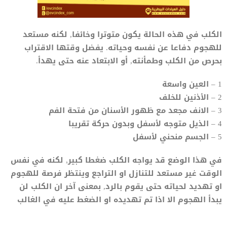
الكلب في هذه الحالة يكون متوترا وخائفا, لكنه مستعد
للهجوم دفاعا عن نفسه وحياته. يفضل وقتها الاقتراب
بحرص من الكلب وطمأنته, أو الابتعاد عنه حتى يهدأ.
1 – العين واسعة
2 – الأذنين للخلف
3 – الانف مجعد مع ظهور الأسنان من فتحة الفم
4 – الذيل متوجه لأسفل وبدون حركة تقريبا
5 – الجسم منحني لأسفل
في هذا الوضع قد يواجه الكلب ضغطا كبير, لكنه في نفس
الوقت غير مستعد للتنازل او التراجع وينتظر فرصة للهجوم
او تهديد لحياته حتى يقوم بالرد, بمعنى آخر ان الكلب لن
يبدأ الهجوم الا اذا تم تهديده او الضغط عليه في الغالب