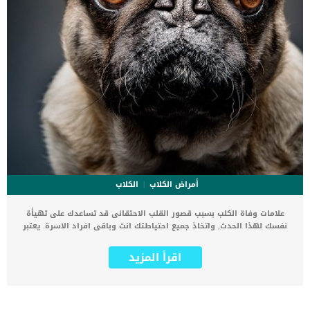
أمراض الكلاب
الكلاب
علامات وفاة الكلب بسبب قصور القلب الاحتقانى قد تساعدك على تهيأة
نفسك لهذا الحدث, واتخاذ جميع احتياطتك انت وباقى افراد الاسرة. يعتبر
مرض قصور القلب الاحتقانى من اخطر الحالات المرضية التى يمكن ان
يتعرض لها جميع الكائنات الحية بما فى ذلك الكلاب والقطط. كما ان القلب
اقرأ المزيد
يعتبر عضوا رئيسيا فى جسم الكلاب, واى قصور به يعتبر قصور فى باقى
اجزاء الجسم. يحدث قصور القلب الاحتقاني (CHF) عندما يكون القلب غير
قادر على ضخ الدم بشكل كافٍ في جميع أنحاء الجسم. ينتج عن ذلك عودة
الدم إلى الرئتين وتراكم السوائل في تجاويف الجسم ، مما يقيد القلب