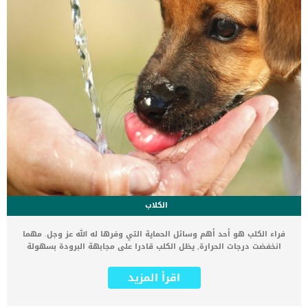
الكلاب
فراء الكلب هو أحد أهم وسائل الحماية التي وفرها له الله عز وجل. مهما
انخفضت درجات الحرارة, يظل الكلب قادرا على مجابهة البرودة بسهولة
بسبب وجود الفراء الكثيف الذي يساعده على التغلب على برودة الجو بكل
سهولة. لكن على العكس تماما في فصل الصيف, فراء الكلب قد يسبب له
اقرأ المزيد
مشكلة كبيرة. هل تعلم أن الكلاب لا تتعرق مثل البشر؟ لا يحتوي جلد
الكلاب على غدد عرقية لافراز العرق وترطيب درجة حرارة الجسم. الغدد