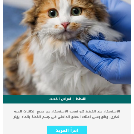
القطط
امراض القطط
الاستسقاء عند القطط هو نفسه الاستسقاء عن جميع الكائنات الحية
الاخرى, وهو يعنى امتلاء العضو الداخلى فى جسم القطة بالماء. يؤثر
الاستسقاء على قدرة العضو ووظيفته شيئا فشيئا الى تتوقف قدرته على
الاداء الوظيفى للابد. كما ان الاستسقاء – المعروف أيضًا باسم الانصباب
اقرأ المزيد
البطني – هو تراكم السوائل في البطن ، مما يؤدي أحيانًا إلى انتفاخ