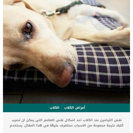
المصاب بعدوى الخميرة إذا وجدت قطتك تعاني من الحكة المفرطة ورأيت
عليها ايا من الاعراض المذكورة سابقا, توجه بها الى اقرب طبيب بيطرى
حتى يتفحص جلدها جيدا. فى حين ان […]
أمراض الكلاب
الكلاب
نقص الثيامين عند الكلاب احد اشكال نقص العناصر التى يمكن ان تصيب
كلبك نتيجة مجموعة من الاسباب سنتعرف عليها فى هذا المقال. يستخدم
الثيامين في استقلاب الكربوهيدرات وإنتاج الطاقة. كما انه لا يتم تخزينه