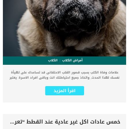
أمراض الكلاب
الكلاب
علامات وفاة الكلب بسبب قصور القلب الاحتقانى قد تساعدك على تهيأة
نفسك لهذا الحدث, واتخاذ جميع احتياطتك انت وباقى افراد الاسرة. يعتبر
مرض قصور القلب الاحتقانى من اخطر الحالات المرضية التى يمكن ان
يتعرض لها جميع الكائنات الحية بما فى ذلك الكلاب والقطط. كما ان القلب
اقرأ المزيد
يعتبر عضوا رئيسيا فى جسم الكلاب, واى قصور به يعتبر قصور فى باقى
اجزاء الجسم. يحدث قصور القلب الاحتقاني (CHF) عندما يكون القلب غير
قادر على ضخ الدم بشكل كافٍ في جميع أنحاء الجسم. ينتج عن ذلك عودة
الدم إلى الرئتين وتراكم السوائل في تجاويف الجسم ، مما يقيد القلب
والرئتين ويمنع تدفق الأكسجين الكافي في جميع أنحاء الجسم. اقرا ايضا:
اعراض وعلامات تضخم القلب عند الكلاب فى هذا المقال سنطلعك على
خمس عادات اكل غير عادية عند القطط “تعرف عليهم”
بعض العلامات التي تشير إلى أن كلبك قد اقترب من مرحلة يحتافيها إلى