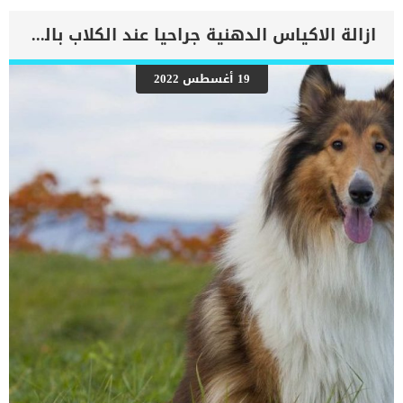
اقرأ ايضا: كيفية القضاء على رائحة بول الكلاب من السجاد والأثاث اذا
وجدت كلبك يقطر بولا اثناء حركته العادية بدون ان يتلفت اليها بالزيارة
ازالة الاكياس الدهنية جراحيا عند الكلاب بالتفاصيل
الفورية للعيادة البيطرية. سوف نتعرف فى هذا المقال على خطوات
وطرق العلاج الطبيعى فى المنزل الذى يساعد على علاج التبول اللاإرادى
عند الكلاب. تعرف على إجراءات العلاج المنزلى للتبول اللاإرادى عند كلبك
19 أغسطس 2022
هناك أكثر من خطة علاجية معروفة لدى الأطباء البيطريين حول العلاج
الطبيعى للتبول اللاإرادى عند الكلاب مثل: الادوية التى تشد عضلات
المصرة البولية.العمليات الجراحية لتقوية عضلات الحوض.العلاج الهرمونى
لاستعادة التوازن فى جسم الكلب. ولكن اذا كانت الحالة بسيطة ولا
تستدعي الجراحة فعليك بالعلاج الطبيعى فى المنزل. كذلك […]