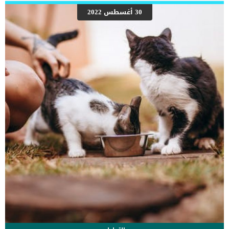
رعاية المسنين أو قد تفكر في القتل الرحيم. يمكننا اختصار هذه العلامات
على شكل مجموعة من المراحل التى يتدرجها الكلب الى ان يصل الى
30 أغسطس 2022
النهاية. اهم علامات وفاة الكلاب بسبب قصور القلب الاحتقانى كما ذكرنا
ستكون هذه العلامات عبارة عن مراحل متدرجة الى المرحلة الاخيرة وهى
الوفاة. _المرحلة الاولى, تظهر ان الكلب معرض لخطر الإصابة بسرطان
القلب ، ولكن ليس لديه أعراض ولا تغييرات في القلب. _المرحلة
الثانية,يعاني الكلب […]