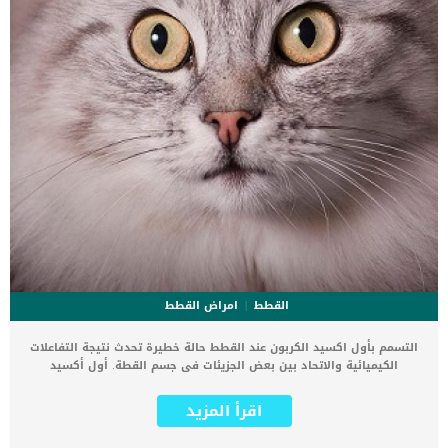
القطط
امراض القطط
التسمم بأول اكسيد الكربون عند القطط حالة خطيرة تحدث نتيجة التفاعلات
الكيميائية والاتحاد بين بعض الجزيئات فى جسم القطة. أول أكسيد
الكربون هو غاز عديم اللون والرائحة وغير مهيج ينتج عن الاحتراق غير
الفعال لوقود الكربون. مع الاسف يمكن لجميع الكائنات الحية التعرض
اقرأ المزيد
للتسمم بأول اكسيد الكربون وليس القطط فقط. اول اكسيد الكربون غاز
عند استنشاقه ، يتم امتصاصه بسهولة في الدم ، ويتحد مع الهيموجلوبين