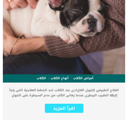
أمراض الكلاب
أنواع الكلاب
الكلاب
العلاج الطبيعى للتبول اللاإرادى عند الكلاب احد الخطط العلاجية التى يلجأ
إليها الطبيب البيطرى عندما يعانى الكلب من عدم السيطرة على التبول.
يظهر التبول اللاإرادي عند الكلاب فى ان يبول الكلب اثناء النوم او اثناء
الحؤكة الطبيعية له مثل المشى أو الجرى دون الشعور بأنه يتبول. كما ان
اقرأ المزيد
تشيع إصابة التبول اللاإرادي عند الكلاب الأكبر سنا. اقرأ ايضا: الانسجة
الميتة عند الكلب.. وطرق التخلص منها اثبتت الدراسات ان 20% من الكلاب
معرضة للاصابة بسلس البول. ان يعانى كلبك من سلس البول اصابة مزعجة
جدا لك كمالكا للكلب, حيث تجد رائحة بول الكلب فى جميع انحاء المنزل.