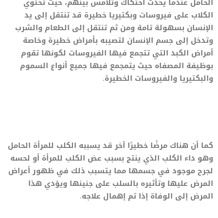
الحامل عندما يحدث احتكاك وتلامس بينهم، حيث تحتوي
الكلاب على فيروسات وبكتيريا خطيرة قد تنتقل إلى يد
الإنسان بسهولة تامة ومن ثم تنتقل إلى الطعام والشرب
وتدخل إلى جسم الإنسان لتصيبه بأمراض خطيرة وخاصة
أمراض الكبد التي تتجمع فيها الفيروسات لكونها تقوم
بوظيفة المصفاه حيث يتمجمع فيها جميع أنواع السموم
والبكتيريا والفيروسات الخطيرة.
كما أن هناك مرضًا خطيرًا آخر قد يسببه الكلب للمرأة الحامل
وهو داء الكلب الذي ينتج بسبب عض الكلب للمرأة أو لحسه
لجرح موجود في جسمها مما يتسبب ذلك في ظهور أعراض
المرض عليها وتأثيره بالسلب على جنينها ويؤدي هذا
المرض إلى الوفاة إذا تم إهمال علاجه.