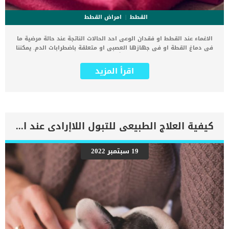
القطط
امراض القطط
الاغماء عند القطط او فقدان الوعى احد الحالات الناتجة عند حالة مرضية ما
فى دماغ القطة او فى جهازها العصبى او متعلقة باضطرابات الدم. يمكننا
وصف الاغماء بانه حالة تسبب ضعفًا جسديًا بالإضافة إلى فقدان الوعي.
تصاب القطط بالاغماء بشكل مؤقت بسبب انخفاض تدفق الدم إلى الدماغ ،
اقرأ المزيد
بسبب نقص الأكسجين والمواد المغذية. كما يعتبر الإغماء أكثر شيوعًا في
القطط الأكبر سنًا منه في القطط الأصغر سنًا. اقرا ايضا: كيف تتعامل مع
اصابات الدماغ عند قطتك ؟ هناك بعض السلالات التى يكون لديها
استعداد الوراثى للاصابة باعتلال القلب والذى يعتبر من اكثر اسباب الاغماء
عند القطط شيوعا. على عكس البشر, فان القطط لا يشيع بينها الاغماء
نتيجة قصر المسافة بين القلب والدماغ, اما البشر فالمسافة بين القلب
كيفية العلاج الطبيعى للتبول اللاإرادى عند الكلاب
والدماغ اكبرفيكون قوة ضخ الدم تكون اضعف. فى اول مرة تتعرض قطتك
الى الاغماء, فعليك ان توجه الى العيادة البيطرية لطلب الاستشارة. في
كثير من الأحيان ، عندما يغمى على قطة بسبب شيء غير ضار مثل الإجهاد
19 سبتمبر 2022
أو الإثارة ، ولكن في أحيان أخرى يمكن أن يكون مرتبطًا بحالة أساسية ،
مثل انخفاض نسبة السكر في الدم ، أو ضعف القلب ، أو تناول مادة سامة.
من المهم تسجيل ما يحدث قبل النوبة واثناء النوبة ومن الافضل تسجيل
فيديو مصور للنوبة. في طريقك […]