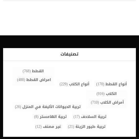
لتكوين الكربوكسي هيموجلوبين. هذا الاتحاد يقلل من توصيل الأكسجين
إلى الجسم ، وبالتالي يؤدي إلى تقليل استخدام الأكسجين في الدماغ
والقلب. تحدث معظم حالات سمية أول أكسيد الكربون في الحيوانات
الأليفة نتيجة خطأ بشري ، مثل عندما تُترك قطة في منطقة مغلقة يتم
فيها اطلاق هذا الغاز. اقرا ايضا: خطوات علاج تسمم القطط وعلامات
التسمم بالتفصيل كما تتعرض القطط أيضًا لمستويات سامة من أول أكسيد
الكربون عندما تكون محاصرة في مبنى يتعرض للحريق. مع الاسف سيؤدي
التعرض المطول لأول أكسيد الكربون إلى نقص الأكسجة في الدم والموت
في النهاية. علامات التسمم بأول اكسيد الكربون عند القطط اعتمادًا على
تركيز ومدة التعرض لأول أكسيد الكربون ، قد تكون الأعراض حادة
تصنيفات
أوطفيفة النعاس الجلد الأحمر ضعف خمول دوخة النوبات حركات غير
منسقة صعوبة في التنفس الإجهاض في الحيوانات الحامل اكتئاب فقدان
السمع غيبوبة موت اقرا ايضا: […]
القطط
(768)
امراض القطط
(488)
أنواع القطط
(170)
أنواع الكلاب
(229)
الكلاب
(916)
أمراض الكلاب
(710)
تربية الحيوانات الأليفة في المنزل
(26)
تربية السلاحف
(17)
تربية الهامستر
(8)
تربية طيور الزينة
(21)
غير مصنف
(12)