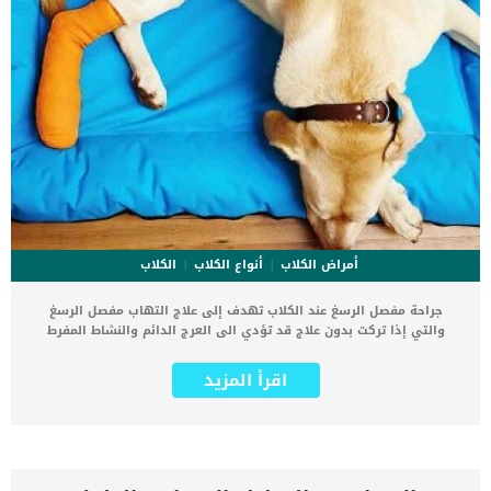
أمراض الكلاب
أنواع الكلاب
الكلاب
جراحة مفصل الرسغ عند الكلاب تهدف إلى علاج التهاب مفصل الرسغ
والتي إذا تركت بدون علاج قد تؤدي الى العرج الدائم والنشاط المفرط
للقدم المصابة. مفصل الرسغ معرض للعديد من الإصابات والالتهابات
ولكن لا تقلق بشأن ذلك فالكلاب لديها قدرة كبيرة جدا على التكيف مع
اقرأ المزيد
العاهات الجسدية. التهابات مفصل الرسغ مؤلمة جدا وتسبب انزعاج شديد
للكلب. جراحة مفصل الرسغ عند الكلاب هى عبارة عن ازالة الغضروف
الموجود فى المفصل ودمج المفصل معا بشكل دائم. فى هذه العملية يتم
الاستعانة ببعض القطع المعدنية “الحشوات المعدنية” لتساعد الإصابة على
الالتئام دون الغضروف الذى تم استئصاله. يتم اللجوء الى جراحة مفصل
الرسغ عند الكلاب بعد فشل الجبيرة من علاج الإصابة. اقرأ ايضا: 4 طرق