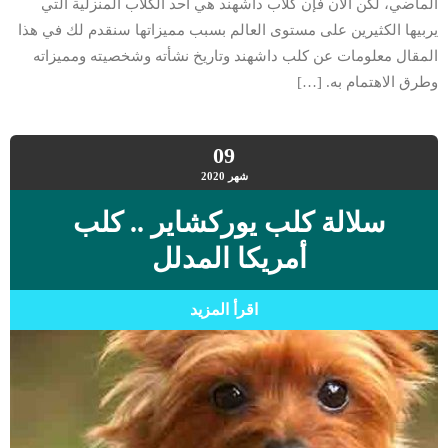
الماضي، لكن الآن فإن كلاب داشهند هي احد الكلاب المنزلية التي
يربيها الكثيرين على مستوى العالم بسبب مميزاتها سنقدم لك في هذا
المقال معلومات عن كلب داشهند وتاريخ نشأته وشخصيته ومميزاته
وطرق الاهتمام به. […]
09
شهر
2020
سلالة كلب يوركشاير .. كلب
أمريكا المدلل
اقرأ المزيد