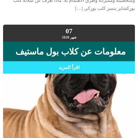
وشخصيته ومميزاته وطرق الأهتمام به. ماذا تعرف عن سلالة كلب
يوركشاير يتميز كلب يوركي […]
07
شهر
2020
معلومات عن كلاب بول ماستيف
اقرأ المزيد