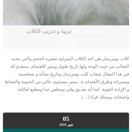
مرسل بواسطة
تربية و تدريب الكلاب
أنواع الكلاب
كلاب بومرينيان هي احد الكلاب المنزلية صغيرة الحجم والتي تشبه
الثعالب من حيث الوجه ولها تاريخ طويل ومثير للاهتمام. سنقدم لك
في هذا المقال صفات كلب بومرينيان وتاريخ نشأته و شخصيته
ومميزاته وطرق الأهتمام به. يتميز بمستوى عالي من الحيوية والنشاط
و الإرادة القوية، كما أنه صديق وفي ومخلص جدا ومطيع لعائلته
واصحابه. ويمتلك فراء […]
05
شهر
2020