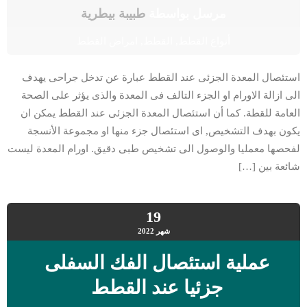
مرسل بواسطة
طبيبة بيطرية
أنواع القطط
,
القطط
,
امراض القطط
استئصال المعدة الجزئى عند القطط عبارة عن تدخل جراحى يهدف
الى ازالة الاورام او الجزء التالف فى المعدة والذى يؤثر على الصحة
العامة للقطة. كما أن استئصال المعدة الجزئى عند القطط يمكن ان
يكون بهدف التشخيص, اى استئصال جزء منها او مجموعة الأنسجة
لفحصها معمليا والوصول الى تشخيص طبى دقيق. اورام المعدة ليست
شائعة بين […]
19
شهر
2022
عملية استئصال الفك السفلى
جزئيا عند القطط