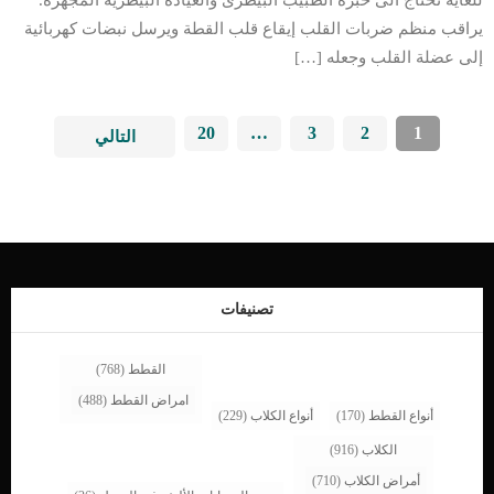
للغاية تحتاج الى خبرة الطبيب البيطرى والعيادة البيطرية المجهزة.
يراقب منظم ضربات القلب إيقاع قلب القطة ويرسل نبضات كهربائية
إلى عضلة القلب وجعله […]
20
…
3
2
1
التالي
تصنيفات
القطط
(768)
امراض القطط
(488)
أنواع القطط
(170)
أنواع الكلاب
(229)
الكلاب
(916)
أمراض الكلاب
(710)