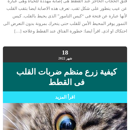
فتق الحجاب الحاجز عند القطط هى إصابة مهددة للحياة وهى عبارة
عن عيب يتطور على شكل ثقب. تعرف هذه الاصابة ايضا بثقب القلب
لأنها عبارة عن فتحة فى “كيس التامور” الذى يحيط بالقلب. كيس
التمور يوفر المحيط الأمن للقلب حتى يتحرك بمرونة بدون التعرض الى
احتكاك او اذى. اقرأ ايضا: خطورة الفتاق عند القطط وعلاجه […]
18
شهر
2022
كيفية زرع منظم ضربات القلب
فى القطط
اقرأ المزيد