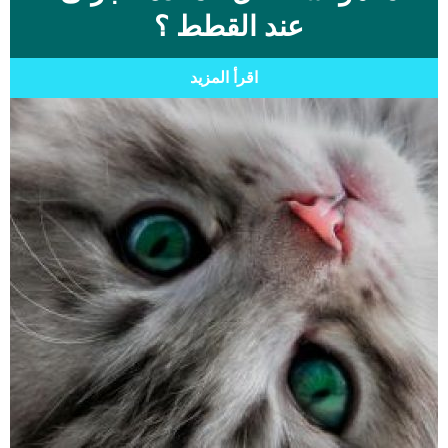
عند القطط ؟
اقرأ المزيد