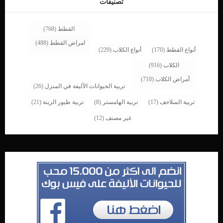
تصنيفات
القطط
(768)
امراض القطط
(488)
أنواع القطط
(170)
أنواع الكلاب
(229)
الكلاب
(916)
أمراض الكلاب
(710)
تربية الحيوانات الأليفة في المنزل
(26)
تربية السلاحف
(17)
تربية الهامستر
(8)
تربية طيور الزينة
(21)
غير مصنف
(12)