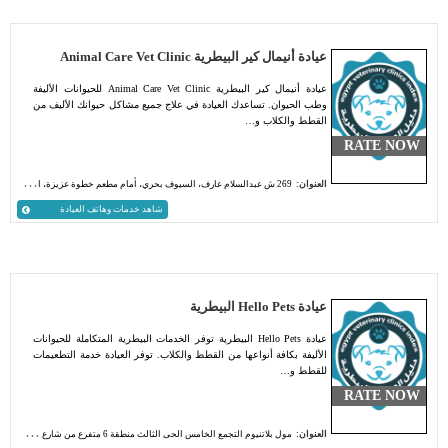
عيادة أنيمال كير البيطرية Animal Care Vet Clinic
عيادة أنيمال كير البيطرية Animal Care Vet Clinic للحيوانات الأليفة
وطب الحيوان. تساعدك العيادة في علاج جميع مشاكل حيوانك الأليف من
القطط والكلاب و…
RATE NOW
العنوان:
269 ش عبدالسلام عارف، السيوف بحري، أمام مطعم خطوة عزيزة، الإسكندرية
شاهد خدمات وهاتف العيادة
عيادة Hello Pets البيطرية
عيادة Hello Pets البيطرية توفر الخدمات البيطرية المتكاملة للحيوانات
الأليفة بكافة أنواعها من القطط والكلاب. توفر العيادة خدمة التطعيمات
للقطط و…
RATE NOW
العنوان:
مول بلاتنيوم التجمع الخامس الحى الثالث منطقة 6 متفرع من شارع 46 مول بلاتنيوم