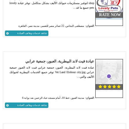
shop لتوفير مستلزمات حيوانك الأليف بشكل متكامل. توفر عيادة lovely
pets جميع ما قد…
RATE NOW
العنوان:
مصطفى النحاس، 22 عمائر مصر للتعمير، مدينة نصر، القاهرة
شاهد خدمات وهاتف العيادة
عيادة فيت لاند البيطرية، العبور، جمعية عرابي
عيادة فيت لاند البيطرية، العبور، جمعية عرابي فيت لاند العبور جمعية
عرابي Vet Land Elobour city.jpg توفر جميع الخدمات البيطرية لحيوانك
الأليف والتي…
العنوان:
مدينة العبور، خط 10، أمام مسجد عباد الرحمن بعد بوابة 6
شاهد خدمات وهاتف العيادة