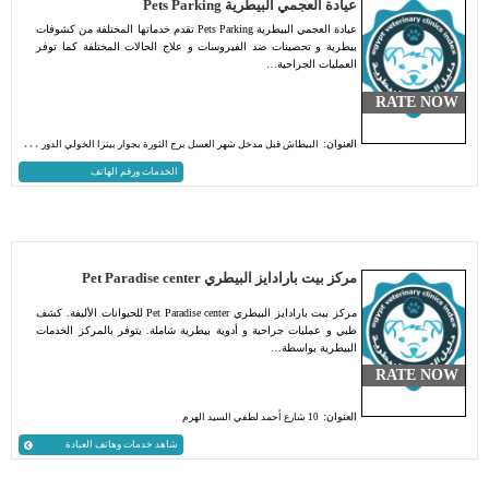
عيادة العجمي البيطرية Pets Parking
عيادة العجمي البيطرية Pets Parking تقدم خدماتها المختلفة من كشوفات
بيطرية و تحصينات ضد الفيروسات و علاج الحالات المختلفة كما توفر
العمليات الجراحية…
RATE NOW
العنوان:
البيطاش قبل مدخل شهر العسل برج الثورة بجوار بيتزا الخولي الدور الارضي
الخدمات ورقم الهاتف
مركز بيت بارادايز البيطري Pet Paradise center
مركز بيت بارادايز البيطري Pet Paradise center للحيوانات الأليفة. كشف
طبي و عمليات جراحية و أدوية بيطرية شاملة. يتوفر بالمركز الخدمات
البيطرية بواسطة…
RATE NOW
العنوان:
10 شارع أحمد لطفي السيد الهرم
شاهد خدمات وهاتف العيادة