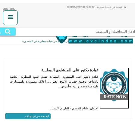
هل تبحث عن عيادة بيطرية ؟ contact@evcindex.com
.
ادخل المحافظة أو المنطقة
أنت هنا:
الصفحة الرئيسية
/
عيادات بيطرية في مصر
/
عيادة بيطرية في المنصورة
عيادة دكتور علي المنشاوي البيطرية
عيادة دكتور علي المنشاوي البيطرية تقدم جميع البيطرية الخاصة
بالدواجن وجميع خدمات الانتاج الحيواني. أعلاف مستوردة واستشارات
طبية متخصصة. رعاية وتأسيس…
RATE NOW
العنوان:
طناح, المنصورة, الطريق الأسفلت
الخدمات ورقم الهاتف