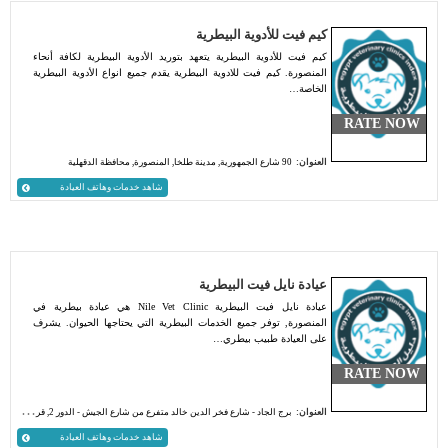
كيم فيت للأدوية البيطرية
كيم فيت للأدوية البيطرية يتعهد بتوريد الأدوية البيطرية لكافة أنحاء
المنصورة. كيم فيت للادوية البيطرية يقدم جميع انواع الأدوية البيطرية
الخاصة…
RATE NOW
العنوان:
90 شارع الجمهورية, مدينة طلخا, المنصورة, محافظة الدقهلية
شاهد خدمات وهاتف العيادة
عيادة نايل فيت البيطرية
عيادة نايل فيت البيطرية Nile Vet Clinic هي عيادة بيطرية في
المنصورة, توفر جميع الخدمات البيطرية التي يحتاجها الحيوان. يشرف
على العيادة طبيب بيطري…
RATE NOW
العنوان:
برج الجاد - شارع فخر الدين خالد متفرع من شارع الجيش - الدور 2, قريب من بنك اتش اس بى سى مصر, المنصورة, الدقهلية.
شاهد خدمات وهاتف العيادة