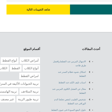
شاهد التقييمات التالية
أحدث المقالات
أقسام الموقع
أمراض الكلاب
أنواع القطط
الاسهال المزمن عند القطط وافضل
طرق علاجه
أنواع الكلاب
القطط
الكلاب
اشكال تشوه عظام الصدر عند
امراض القطط
القطط
اسباب تليف الكبد عند القطط
تربية الحيوانات الأليفة في المنز
مقال عن الفشل الكلوى المزمن عند
تربية السلاحف
تربية الهامستر
القطط
تربية طيور الزينة
غير مصنف
تشخيص الطبيب لنقص تجلط الدم
الوراقى عند القطط
حلول البقع السوداء فى عيون القطط